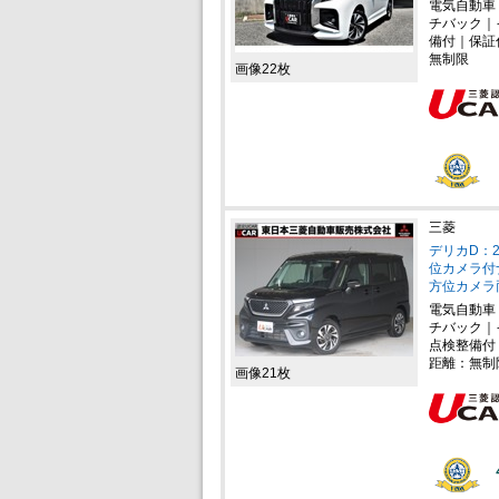
電気自動車
チバック｜
備付｜保証
無制限
画像22枚
三菱
デリカD：2
位カメラ付
方位カメラ
電気自動車
チバック｜
点検整備付
距離：無制
画像21枚