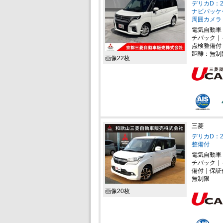
デリカD：2
ナビパッケ
周囲カメラ
電気自動車
チバック｜
点検整備付
距離：無制
画像22枚
三菱
デリカD：2
整備付
電気自動車
チバック｜
備付｜保証
無制限
画像20枚