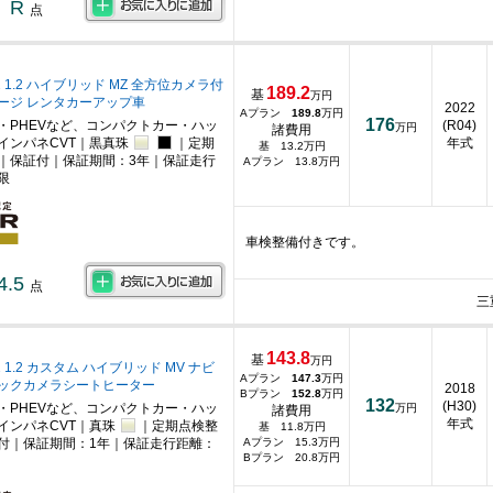
R
点
 1.2 ハイブリッド MZ 全方位カメラ付
189.2
基
万円
ージ レンタカーアップ車
2022
Aプラン
189.8
万円
176
・PHEVなど、コンパクトカー・ハッ
(R04)
万円
諸費用
インパネCVT｜黒真珠
｜定期
年式
基 13.2万円
｜保証付｜保証期間：3年｜保証走行
Aプラン 13.8万円
限
車検整備付きです。
4.5
点
三
143.8
基
万円
 1.2 カスタム ハイブリッド MV ナビ
Aプラン
147.3
万円
ックカメラシートヒーター
2018
Bプラン
152.8
万円
132
(H30)
・PHEVなど、コンパクトカー・ハッ
万円
諸費用
年式
インパネCVT｜真珠
｜定期点検整
基 11.8万円
付｜保証期間：1年｜保証走行距離：
Aプラン 15.3万円
Bプラン 20.8万円