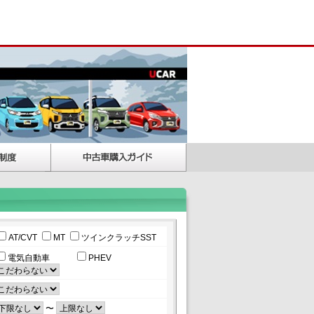
AT/CVT
MT
ツインクラッチSST
電気自動車
PHEV
〜