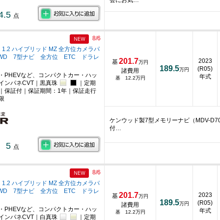
会にお気…
4.5
点
8/6
 1.2 ハイブリッド MZ 全方位カメラパ
2WD 7型ナビ 全方位 ETC ドラレ
201.7
2023
基
万円
189.5
(R05)
万円
諸費用
・PHEVなど、コンパクトカー・ハッ
年式
基 12.2万円
インパネCVT｜黒真珠
｜定期
｜保証付｜保証期間：1年｜保証走行
限
ケンウッド製7型メモリーナビ（MDV-D7
付…
5
点
8/6
 1.2 ハイブリッド MZ 全方位カメラパ
2WD 7型ナビ 全方位 ETC ドラレ
201.7
2023
基
万円
189.5
(R05)
万円
諸費用
・PHEVなど、コンパクトカー・ハッ
年式
基 12.2万円
インパネCVT｜白真珠
｜定期