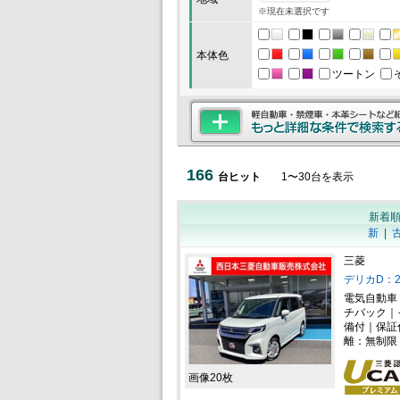
※現在未選択です
本体色
ツートン
166
台ヒット
1
〜
30
台を表示
新着
新
|
三菱
デリカD：2
電気自動車
チバック｜
備付｜保証
離：無制限
画像20枚