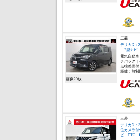
三菱
デリカD：2 
7型ナビ 
電気自動車
チバック｜
点検整備付
距離：無制
画像20枚
三菱
デリカD：2
位カメラ付
ビ ETC 