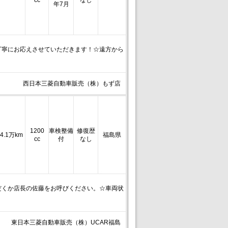
cc
なし
年7月
丁寧にお応えさせていただきます！☆遠方から
西日本三菱自動車販売（株）もず店
1200
車検整備
修復歴
4.1万km
福島県
cc
付
なし
だくか店長の佐藤をお呼びください。☆車両状
東日本三菱自動車販売（株）UCAR福島