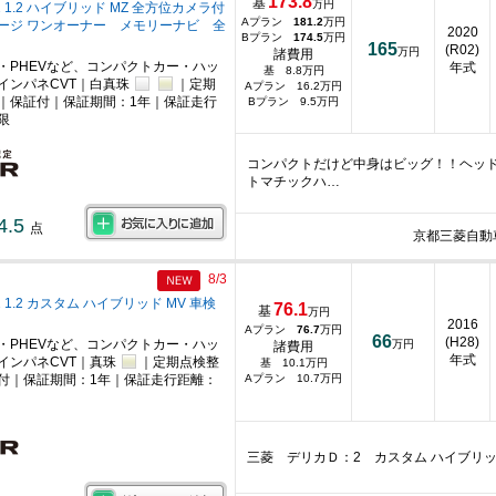
173.8
基
万円
 1.2 ハイブリッド MZ 全方位カメラ付
Aプラン
181.2
万円
ージ ワンオーナー メモリーナビ 全
2020
Bプラン
174.5
万円
165
(R02)
万円
諸費用
・PHEVなど、コンパクトカー・ハッ
年式
基 8.8万円
インパネCVT｜白真珠
｜定期
Aプラン 16.2万円
｜保証付｜保証期間：1年｜保証走行
Bプラン 9.5万円
限
コンパクトだけど中身はビッグ！！ヘッ
トマチックハ…
4.5
点
京都三菱自動
8/3
 1.2 カスタム ハイブリッド MV 車検
76.1
基
万円
2016
Aプラン
76.7
万円
66
(H28)
・PHEVなど、コンパクトカー・ハッ
万円
諸費用
年式
インパネCVT｜真珠
｜定期点検整
基 10.1万円
付｜保証期間：1年｜保証走行距離：
Aプラン 10.7万円
三菱 デリカＤ：2 カスタム ハイブリッ