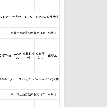
09BTW) 全方位 ＥＴＣ ドラレコ点検整備
東日本三菱自動車販売（株）竜王店
1200
車検整備
修復歴
2.6万km
山梨県
cc
付
なし
後席モニター フルセグ バックカメラ点検整
東日本三菱自動車販売（株）甲府店