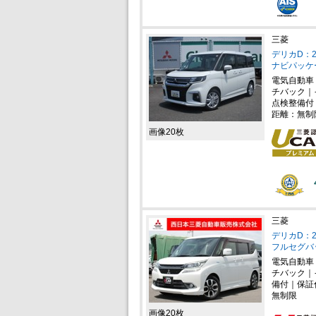
三菱
デリカD：2
ナビパッケ
電気自動車
チバック｜
点検整備付
距離：無制
画像20枚
三菱
デリカD：2
フルセグバ
電気自動車
チバック｜
備付｜保証
無制限
画像20枚