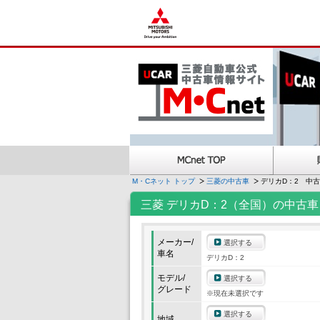
M・Cネット トップ
三菱の中古車
デリカD：2 中
三菱 デリカD：2（全国）の中古車
メーカー/
選択する
車名
デリカD：2
モデル/
選択する
グレード
※現在未選択です
選択する
地域