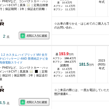
・PHEVなど、コンパクトカー・ハッ
年式
基 10.6万円
インパネCVT｜真珠
｜定期点検整
Aプラン 11.2万円
付｜保証期間：1年｜保証走行距離：
Bプラン 11.1万円
☆お車の乗りかえ・はじめてのご購入も
のお問い合わ…
2
点
193.9
基
 1.2 カスタム ハイブリッド MV 全方
万円
ナビパッケージ 4WD 禁煙純正ナビ全
Aプラン
198.4
万円
2023
Bプラン
194.1
万円
両側電動スライド
181.5
(R05)
万円
諸費用
・PHEVなど、コンパクトカー・ハッ
年式
基 12.4万円
インパネCVT｜黒真珠
｜定期
Aプラン 16.9万円
｜保証付｜保証期間：1年｜保証走行
Bプラン 12.6万円
限
☆ご来店の際には、一度お電話していた
態評価書4.…
4.5
点