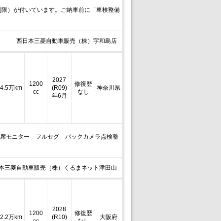
制限）が付いています。ご納車前に「車検整備
西日本三菱自動車販売（株）宇和島店
2027
1200
修復歴
4.5万km
(R09)
神奈川県
cc
なし
年6月
後席モニター フルセグ バックカメラ点検整
本三菱自動車販売（株）くるまネット津田山
2028
1200
修復歴
2.2万km
(R10)
大阪府