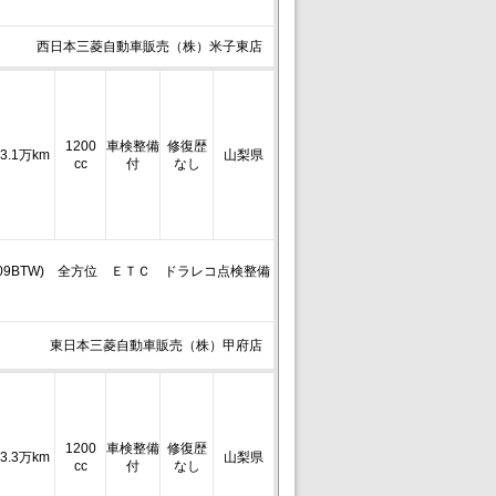
西日本三菱自動車販売（株）米子東店
1200
車検整備
修復歴
3.1万km
山梨県
cc
付
なし
09BTW) 全方位 ＥＴＣ ドラレコ点検整備
東日本三菱自動車販売（株）甲府店
1200
車検整備
修復歴
3.3万km
山梨県
cc
付
なし