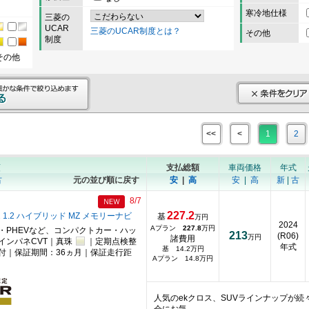
寒冷地仕様
三菱の
UCAR
三菱のUCAR制度とは？
その他
制度
その他
<<
<
1
2
順
支払総額
車両価格
年式
古
元の並び順に戻す
安
|
高
安
|
高
新
|
古
8/7
227.2
 1.2 ハイブリッド MZ メモリーナビ
基
万円
2024
Aプラン
227.8
万円
・PHEVなど、コンパクトカー・ハッ
213
(R06)
万円
諸費用
インパネCVT｜真珠
｜定期点検整
年式
基 14.2万円
付｜保証期間：36ヵ月｜保証走行距
Aプラン 14.8万円
人気のekクロス、SUVラインナップが