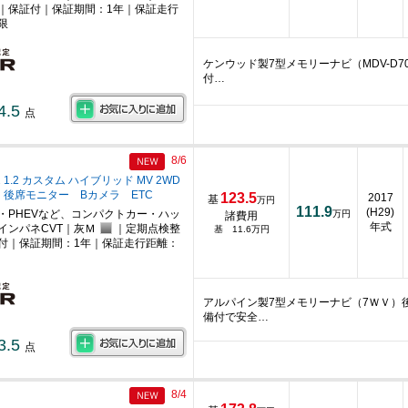
｜保証付｜保証期間：1年｜保証走行
限
ケンウッド製7型メモリーナビ（MDV-D7
付…
4.5
点
8/6
1.2 カスタム ハイブリッド MV 2WD
後席モニター Bカメラ ETC
123.5
2017
基
万円
111.9
(H29)
・PHEVなど、コンパクトカー・ハッ
万円
諸費用
年式
インパネCVT｜灰Ｍ
｜定期点検整
基 11.6万円
付｜保証期間：1年｜保証走行距離：
アルパイン製7型メモリーナビ（7ＷＶ）
備付で安全…
3.5
点
8/4