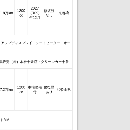
2027
1200
修復歴
1.8万km
(R09)
京都府
cc
なし
年12月
ドアップディスプレイ シートヒーター オー
車販売（株）本社十条店・クリーンカー十条
1200
車検整備
修復歴
7.2万km
和歌山県
cc
付
あり
ドMV