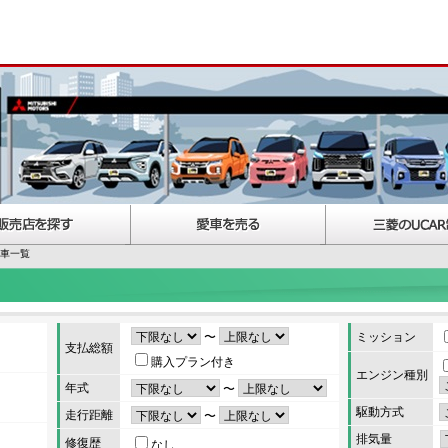
古車一覧
〜
ミッション
支払総額
購入プラン付き
エンジン種別
年式
〜
駆動方式
走行距離
〜
排気量
修復歴
なし