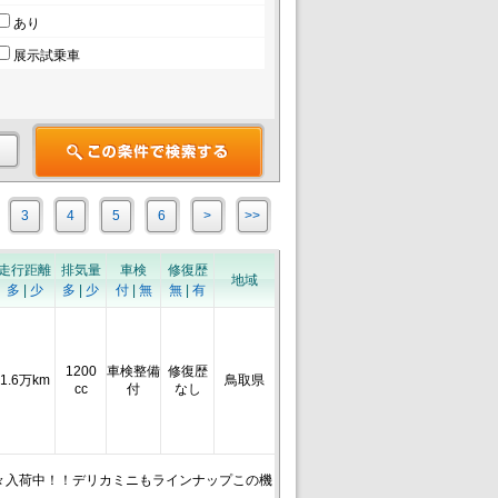
あり
展示試乗車
3
4
5
6
>
>>
走行距離
排気量
車検
修復歴
地域
多
|
少
多
|
少
付
|
無
無
|
有
1200
車検整備
修復歴
1.6万km
鳥取県
cc
付
なし
続々入荷中！！デリカミニもラインナップこの機