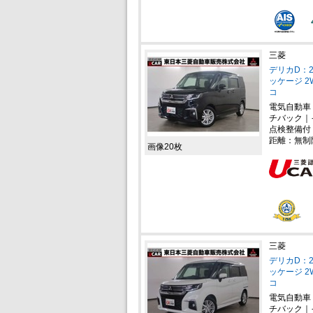
三菱
デリカD：2
ッケージ 
コ
電気自動車
チバック｜
点検整備付
距離：無制
画像20枚
三菱
デリカD：2
ッケージ 
コ
電気自動車
チバック｜