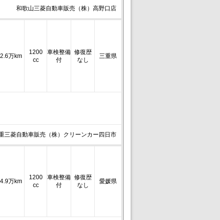
和歌山三菱自動車販売（株）高野口店
1200
車検整備
修復歴
2.6万km
三重県
cc
付
なし
重三菱自動車販売（株）クリーンカー四日市
1200
車検整備
修復歴
4.9万km
愛媛県
cc
付
なし