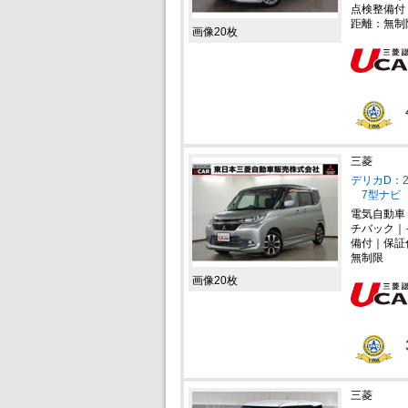
点検整備付
距離：無制
画像20枚
三菱
デリカD：2 
7型ナビ 
電気自動車
チバック｜
備付｜保証
無制限
画像20枚
三菱