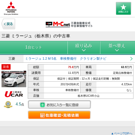
三菱 ミラージュ（栃木県）の中古車
絞り込み
並べ替え
1
台ヒット
三菱
ミラージュ 1.2 M 5名 車検整備付 クラリオン製ナビ
新着
総額
車両
75.8
万円
63.9
万円
諸費用
整備
11.9万円
定期点検整備付
保証
保証付｜保証期間：12ヵ月｜保証走行距離：無制限
年式
走行
2017(H29)年式
4.3万km
車検
修復
車検整備付
なし
店舗
栃木県UCAR小山
4.5
点
▲ページTOPへ