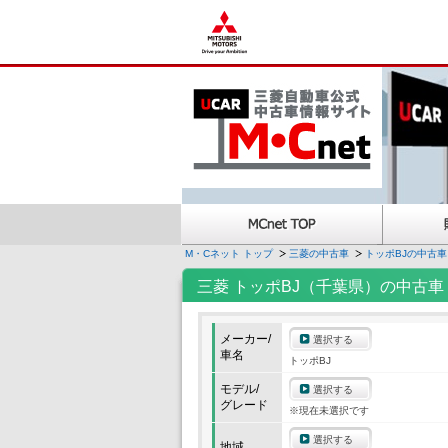
M・Cネット トップ
三菱の中古車
トッポBJの中古車
三菱 トッポBJ（千葉県）の中古車
メーカー/
選択する
車名
トッポBJ
モデル/
選択する
グレード
※現在未選択です
選択する
地域