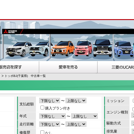
トッポBJ(千葉県) 中古車一覧
〜
ミッション
支払総額
購入プラン付き
エンジン種別
年式
〜
駆動方式
走行距離
〜
排気量
修復歴
なし