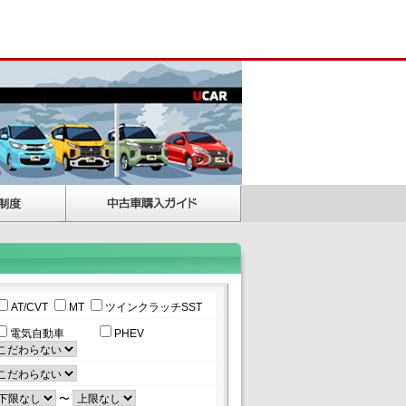
AT/CVT
MT
ツインクラッチSST
電気自動車
PHEV
〜