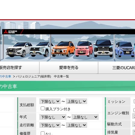
の中古車
パジェロジュニア(福井県) 中古車一覧
の中古車
〜
ミッション
支払総額
購入プラン付き
エンジン種別
年式
〜
駆動方式
走行距離
〜
排気量
修復歴
なし