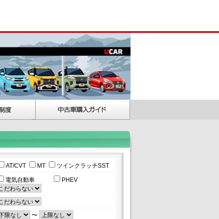
AT/CVT
MT
ツインクラッチSST
電気自動車
PHEV
〜