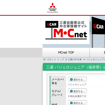
M・Cネット トップ
三菱の中古車
パジェロジュニア
三菱 パジェロジュニア（福井県）
メーカー/
選択する
車名
パジェロジュニア
モデル/
選択する
グレード
※現在未選択です
選択する
地域