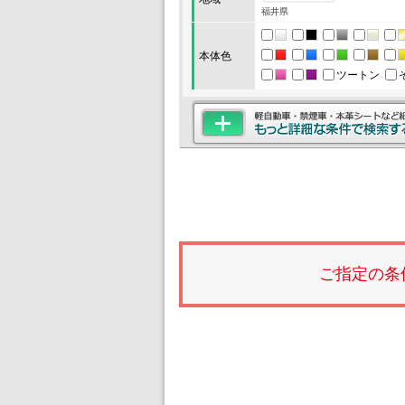
福井県
本体色
ツートン
ご指定の条