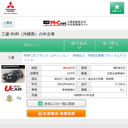
三菱 RVR（沖縄県）の中古車
絞り込み
並べ替え
1
台ヒット
RVR 1.8 ブラック エディション ・内地仕入・特別仕様車ブラックエデ
三菱
ィショ
総額
車両
251.8
万円
237.8
万円
諸費用
整備
14万円
定期点検整備付
保証
保証付｜保証期間：12ヵ月｜保証走行距離：無制限
年式
走行
2021(R03)年式
5.7万km
車検
修復
車検整備付
なし
店舗
沖縄県UCAR名護
4
点