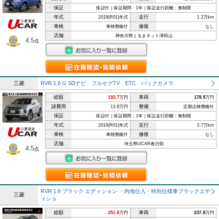
保証
保証付｜保証期間：1年｜保証走行距離：無制限
年式
走行
2019(R01)年式
1.2万km
車検
修復
車検整備付
なし
店舗
神奈川県くるまネット津田山
4.5
点
三菱
RVR 1.8 G SDナビ フルセグTV ETC バックカメラ
総額
車両
192.7
万円
178.9
万円
諸費用
整備
13.8万円
定期点検整備付
保証
保証付｜保証期間：1年｜保証走行距離：無制限
年式
走行
2019(R01)年式
2.7万km
車検
修復
車検整備付
なし
店舗
埼玉県UCAR春日部
4.5
点
RVR 1.8 ブラック エディション ・内地仕入・特別仕様車ブラックエデ
三菱
ィショ
総額
車両
251.8
万円
237.8
万円