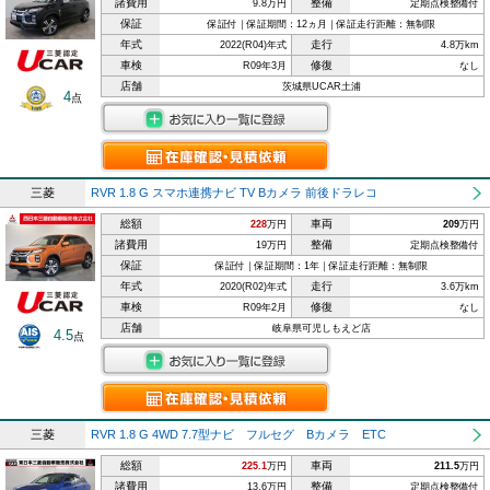
諸費用
整備
9.8万円
定期点検整備付
保証
保証付｜保証期間：12ヵ月｜保証走行距離：無制限
年式
走行
2022(R04)年式
4.8万km
車検
修復
R09年3月
なし
店舗
茨城県UCAR土浦
4
点
三菱
RVR 1.8 G スマホ連携ナビ TV Bカメラ 前後ドラレコ
総額
車両
228
万円
209
万円
諸費用
整備
19万円
定期点検整備付
保証
保証付｜保証期間：1年｜保証走行距離：無制限
年式
走行
2020(R02)年式
3.6万km
車検
修復
R09年2月
なし
店舗
岐阜県可児しもえど店
4.5
点
三菱
RVR 1.8 G 4WD 7.7型ナビ フルセグ Bカメラ ETC
総額
車両
225.1
万円
211.5
万円
諸費用
整備
13.6万円
定期点検整備付