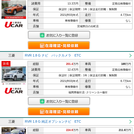
諸費用
整備
13.3万円
定期点検整備付
保証
保証付｜保証期間：1年｜保証走行距離：無制限
年式
走行
2021(R03)年式
4.7万km
車検
修復
車検整備付
なし
店舗
宮城県日の出町店
三菱
RVR 1.8 G ナビ バックカメラ ETC
新着
総額
車両
201.4
万円
189
万円
諸費用
整備
12.4万円
定期点検整備付
保証
保証付｜保証期間：1年｜保証走行距離：無制限
年式
走行
2021(R03)年式
6.7万km
車検
修復
車検整備付
なし
店舗
福岡県板付店･クリーンカー板付
三菱
RVR 1.8 G 純正オプションナビ ETC
総額
車両
224.8
万円
211.8
万円