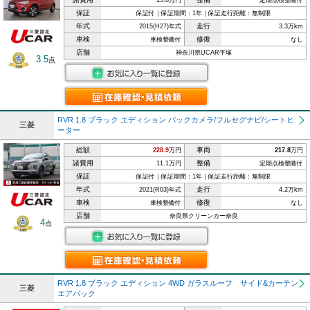
13.8万円
定期点検整備付
保証
保証付｜保証期間：1年｜保証走行距離：無制限
年式
走行
2015(H27)年式
3.3万km
車検
修復
車検整備付
なし
店舗
神奈川県UCAR平塚
3.5
点
RVR 1.8 ブラック エディション バックカメラ/フルセグナビ/シートヒ
三菱
ーター
総額
車両
228.9
万円
217.8
万円
諸費用
整備
11.1万円
定期点検整備付
保証
保証付｜保証期間：1年｜保証走行距離：無制限
年式
走行
2021(R03)年式
4.2万km
車検
修復
車検整備付
なし
店舗
奈良県クリーンカー奈良
4
点
RVR 1.8 ブラック エディション 4WD ガラスルーフ サイド&カーテン
三菱
エアバック