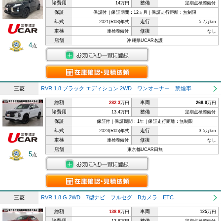
諸費用
整備
14万円
定期点検整備付
保証
保証付｜保証期間：12ヵ月｜保証走行距離：無制限
年式
走行
2021(R03)年式
5.7万km
車検
修復
車検整備付
なし
店舗
沖縄県UCAR名護
4
点
三菱
RVR 1.8 ブラック エディション 2WD ワンオーナー 禁煙車
総額
車両
282.3
万円
268.9
万円
諸費用
整備
13.4万円
定期点検整備付
保証
保証付｜保証期間：1年｜保証走行距離：無制限
年式
走行
2023(R05)年式
3.5万km
車検
修復
車検整備付
なし
店舗
東京都UCAR田無
5
点
三菱
RVR 1.8 G 2WD 7型ナビ フルセグ Bカメラ ETC
総額
車両
138.8
万円
125
万円
諸費用
整備