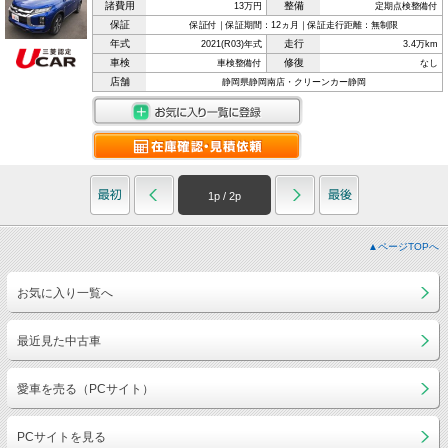
諸費用
整備
13万円
定期点検整備付
保証
保証付｜保証期間：12ヵ月｜保証走行距離：無制限
年式
走行
2021(R03)年式
3.4万km
車検
修復
車検整備付
なし
店舗
静岡県静岡南店・クリーンカー静岡
1
p /
2
p
▲ページTOPへ
お気に入り一覧へ
最近見た中古車
愛車を売る（PCサイト）
PCサイトを見る