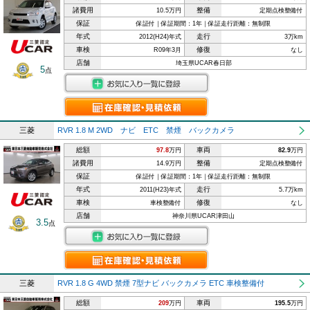
諸費用
整備
10.5万円
定期点検整備付
保証
保証付｜保証期間：1年｜保証走行距離：無制限
年式
走行
2012(H24)年式
3万km
車検
修復
R09年3月
なし
店舗
埼玉県UCAR春日部
5
点
三菱
RVR 1.8 M 2WD ナビ ETC 禁煙 バックカメラ
総額
車両
97.8
万円
82.9
万円
諸費用
整備
14.9万円
定期点検整備付
保証
保証付｜保証期間：1年｜保証走行距離：無制限
年式
走行
2011(H23)年式
5.7万km
車検
修復
車検整備付
なし
店舗
神奈川県UCAR津田山
3.5
点
三菱
RVR 1.8 G 4WD 禁煙 7型ナビ バックカメラ ETC 車検整備付
総額
車両
209
万円
195.5
万円