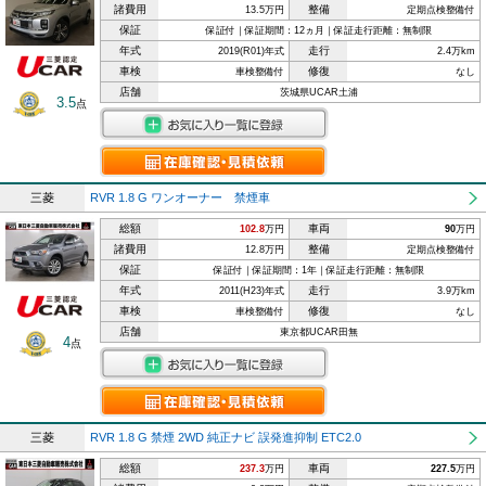
諸費用
整備
13.5万円
定期点検整備付
保証
保証付｜保証期間：12ヵ月｜保証走行距離：無制限
年式
走行
2019(R01)年式
2.4万km
車検
修復
車検整備付
なし
店舗
茨城県UCAR土浦
3.5
点
三菱
RVR 1.8 G ワンオーナー 禁煙車
総額
車両
102.8
万円
90
万円
諸費用
整備
12.8万円
定期点検整備付
保証
保証付｜保証期間：1年｜保証走行距離：無制限
年式
走行
2011(H23)年式
3.9万km
車検
修復
車検整備付
なし
店舗
東京都UCAR田無
4
点
三菱
RVR 1.8 G 禁煙 2WD 純正ナビ 誤発進抑制 ETC2.0
総額
車両
237.3
万円
227.5
万円