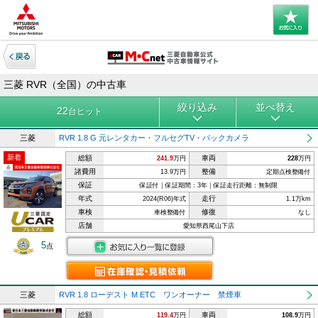
三菱 RVR（全国）の中古車
絞り込み
並べ替え
22
台ヒット
三菱
RVR 1.8 G 元レンタカー・フルセグTV・バックカメラ
新着
総額
車両
241.9
万円
228
万円
諸費用
整備
13.9万円
定期点検整備付
保証
保証付｜保証期間：3年｜保証走行距離：無制限
年式
走行
2024(R06)年式
1.1万km
車検
修復
車検整備付
なし
店舗
愛知県西尾山下店
5
点
三菱
RVR 1.8 ローデスト M ETC ワンオーナー 禁煙車
総額
車両
119.4
万円
108.9
万円