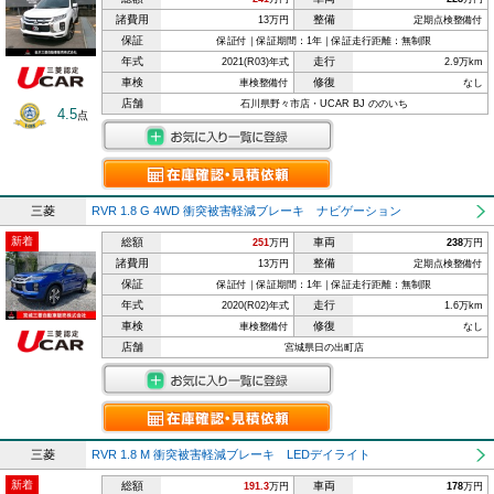
諸費用
整備
13万円
定期点検整備付
保証
保証付｜保証期間：1年｜保証走行距離：無制限
年式
走行
2021(R03)年式
2.9万km
車検
修復
車検整備付
なし
店舗
石川県野々市店・UCAR BJ ののいち
4.5
点
三菱
RVR 1.8 G 4WD 衝突被害軽減ブレーキ ナビゲーション
新着
総額
車両
251
万円
238
万円
諸費用
整備
13万円
定期点検整備付
保証
保証付｜保証期間：1年｜保証走行距離：無制限
年式
走行
2020(R02)年式
1.6万km
車検
修復
車検整備付
なし
店舗
宮城県日の出町店
三菱
RVR 1.8 M 衝突被害軽減ブレーキ LEDデイライト
新着
総額
車両
191.3
万円
178
万円