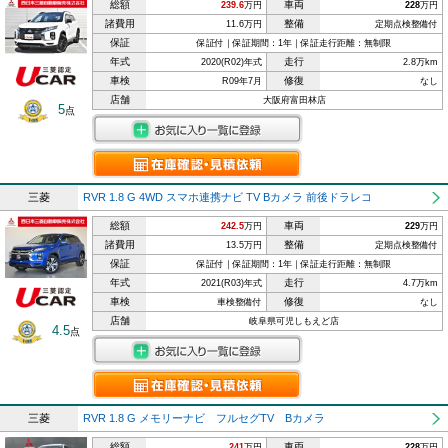
総額
車両
239.6
万円
228
万円
諸費用
整備
11.6万円
定期点検整備付
保証
保証付｜保証期間：1年｜保証走行距離：無制限
年式
走行
2020(R02)年式
2.8万km
車検
修復
R09年7月
なし
店舗
大阪府富田林店
5
点
三菱
RVR 1.8 G 4WD スマホ連携ナビ TV Bカメラ 前後ドラレコ
総額
車両
242.5
万円
229
万円
諸費用
整備
13.5万円
定期点検整備付
保証
保証付｜保証期間：1年｜保証走行距離：無制限
年式
走行
2021(R03)年式
4.7万km
車検
修復
車検整備付
なし
店舗
岐阜県可児しもえど店
4.5
点
三菱
RVR 1.8 G メモリーナビ フルセグTV Bカメラ
総額
車両
241
万円
228
万円