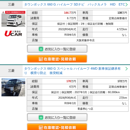
三菱
タウンボックス 660 G ハイルーフ SDナビ バックカメラ HID ETC
総額
車両
144.7
万円
138
万円
諸費用
整備
6.7万円
定期点検整備付
保証
保証付｜保証期間：1年｜保証走行距離：無制限
年式
走行
2022(R04)年式
4.5万km
車検
修復
R09年5月
なし
店舗
大阪府藤井寺店
タウンボックス 660 G スペシャル ハイルーフ 4WD 新車保証継承有
三菱
り 横滑り防止 衝突軽減
総額
車両
178
万円
172
万円
諸費用
整備
6万円
定期点検整備付
保証
保証付｜保証期間：2027年3月｜保証走行距離：60,000km
年式
走行
2024(R06)年式
2万km
車検
修復
R09年3月
なし
店舗
青森県むつ店