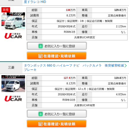
度ドラレコ HID
新着
総額
車両
138
万円
129.8
万円
諸費用
整備
8.2万円
定期点検整備付
保証
保証付｜保証期間：1年｜保証走行距離：無制限
年式
走行
2018(H30)年式
2.1万km
車検
修復
R09年3月
なし
店舗
兵庫県UCAR西宮
タウンボックス 660 G ハイルーフ ナビ バックカメラ 衝突被害軽減
三菱
ブレーキ
総額
車両
127.9
万円
119.8
万円
諸費用
整備
8.1万円
定期点検整備付
保証
保証付｜保証期間：12ヵ月｜保証走行距離：無制限
年式
走行
2018(H30)年式
4.9万km
車検
修復
R09年10月
なし
店舗
兵庫県UCAR有野