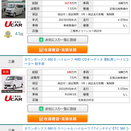
総額
車両
117.5
万円
110
万円
諸費用
整備
7.5万円
定期点検整備付
保証
保証付｜保証期間：1年｜保証走行距離：無制限
年式
走行
2017(H29)年式
4.3万km
車検
修復
車検整備付
なし
店舗
三重県クリーンカー四日市
4.5
点
タウンボックス 660 G ハイルーフ 4WD CDオーディオ 運転席シートヒ
三菱
ーター 助手席
新着
総額
車両
135
万円
128
万円
諸費用
整備
7万円
定期点検整備付
保証
保証付｜保証期間：1年｜保証走行距離：無制限
年式
走行
2021(R03)年式
5.3万km
車検
修復
R10年3月
なし
店舗
北海道石狩店
タウンボックス 660 G スペシャル ハイルーフ 7.7インチナビ ETC 360
三菱