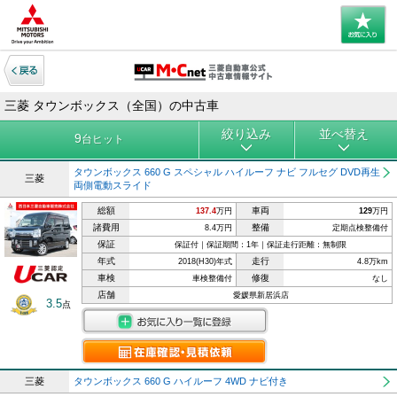
三菱 タウンボックス（全国）の中古車
絞り込み
並べ替え
9
台ヒット
タウンボックス 660 G スペシャル ハイルーフ ナビ フルセグ DVD再生
三菱
両側電動スライド
総額
車両
137.4
万円
129
万円
諸費用
整備
8.4万円
定期点検整備付
保証
保証付｜保証期間：1年｜保証走行距離：無制限
年式
走行
2018(H30)年式
4.8万km
車検
修復
車検整備付
なし
店舗
愛媛県新居浜店
3.5
点
三菱
タウンボックス 660 G ハイルーフ 4WD ナビ付き