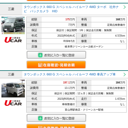
タウンボックス 660 G スペシャル ハイルーフ 4WD ターボ 社外ナ
三菱
ビ バックカメラ HID
総額
車両
175
万円
168
万円
諸費用
整備
7万円
定期点検整備付
保証
保証付｜保証期間：1年｜保証走行距離：無制限
年式
走行
2022(R04)年式
4.5万km
車検
修復
R09年5月
なし
店舗
岐阜県クリーンカー土岐ガーデン
三菱
タウンボックス 660 G スペシャル ハイルーフ 4WD 車高アップ車
総額
車両
197.1
万円
184
万円
諸費用
整備
13.1万円
定期点検整備付
保証
保証付｜保証期間：12ヵ月｜保証走行距離：無制限
年式
走行
2023(R05)年式
1.6万km
車検
修復
車検整備付
なし
店舗
富山県駅南店・クリーンカー駅南