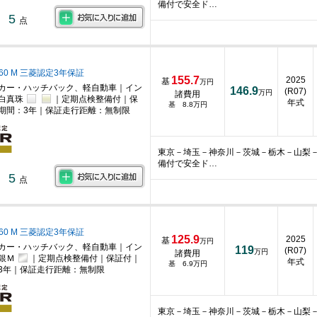
備付で安全ド…
5
点
660 M 三菱認定3年保証
155.7
2025
基
万円
カー・ハッチバック、軽自動車｜イン
146.9
(R07)
万円
諸費用
｜白真珠
｜定期点検整備付｜保
年式
基 8.8万円
期間：3年｜保証走行距離：無制限
東京－埼玉－神奈川－茨城－栃木－山梨
備付で安全ド…
5
点
660 M 三菱認定3年保証
125.9
2025
基
万円
カー・ハッチバック、軽自動車｜イン
119
(R07)
万円
諸費用
銀Ｍ
｜定期点検整備付｜保証付｜
年式
基 6.9万円
3年｜保証走行距離：無制限
東京－埼玉－神奈川－茨城－栃木－山梨