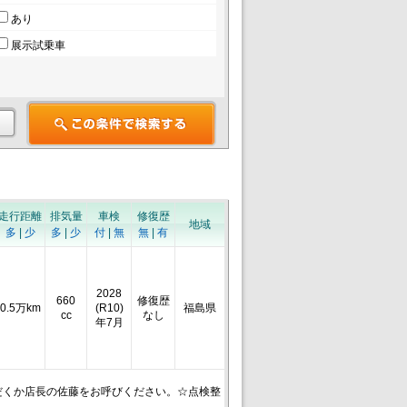
あり
展示試乗車
走行距離
排気量
車検
修復歴
地域
多
|
少
多
|
少
付
|
無
無
|
有
2028
660
修復歴
0.5万km
(R10)
福島県
cc
なし
年7月
だくか店長の佐藤をお呼びください。☆点検整