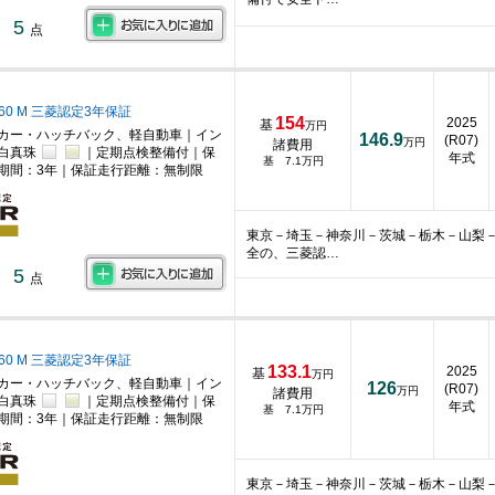
5
点
660 M 三菱認定3年保証
154
2025
基
万円
カー・ハッチバック、軽自動車｜イン
146.9
(R07)
万円
諸費用
｜白真珠
｜定期点検整備付｜保
年式
基 7.1万円
期間：3年｜保証走行距離：無制限
東京－埼玉－神奈川－茨城－栃木－山梨
全の、三菱認…
5
点
660 M 三菱認定3年保証
133.1
2025
基
万円
カー・ハッチバック、軽自動車｜イン
126
(R07)
万円
諸費用
｜白真珠
｜定期点検整備付｜保
年式
基 7.1万円
期間：3年｜保証走行距離：無制限
東京－埼玉－神奈川－茨城－栃木－山梨