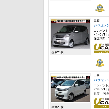
三菱
eKワゴン 6
コンパクト
パネCVT｜
保証期間：
画像20枚
三菱
eKワゴン 
コンパクト
パネCVT
証付｜保証
画像20枚