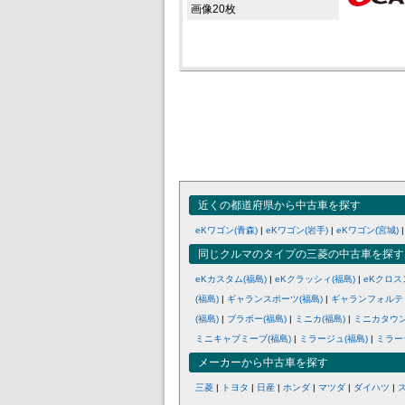
画像20枚
近くの都道府県から中古車を探す
eKワゴン(青森)
|
eKワゴン(岩手)
|
eKワゴン(宮城)
|
同じクルマのタイプの三菱の中古車を探す
eKカスタム(福島)
|
eKクラッシィ(福島)
|
eKクロス
(福島)
|
ギャランスポーツ(福島)
|
ギャランフォルテ
(福島)
|
ブラボー(福島)
|
ミニカ(福島)
|
ミニカタウン
ミニキャブミーブ(福島)
|
ミラージュ(福島)
|
ミラー
メーカーから中古車を探す
三菱
|
トヨタ
|
日産
|
ホンダ
|
マツダ
|
ダイハツ
|