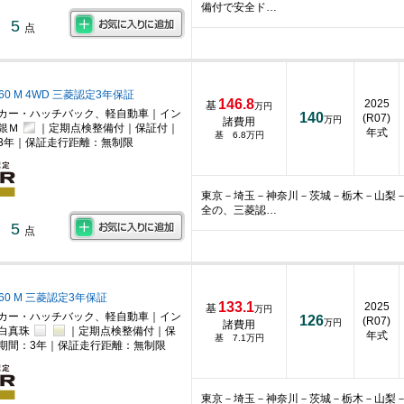
備付で安全ド…
5
点
60 M 4WD 三菱認定3年保証
146.8
2025
基
万円
カー・ハッチバック、軽自動車｜イン
140
(R07)
万円
諸費用
銀Ｍ
｜定期点検整備付｜保証付｜
年式
基 6.8万円
3年｜保証走行距離：無制限
東京－埼玉－神奈川－茨城－栃木－山梨
全の、三菱認…
5
点
660 M 三菱認定3年保証
133.1
2025
基
万円
カー・ハッチバック、軽自動車｜イン
126
(R07)
万円
諸費用
｜白真珠
｜定期点検整備付｜保
年式
基 7.1万円
期間：3年｜保証走行距離：無制限
東京－埼玉－神奈川－茨城－栃木－山梨