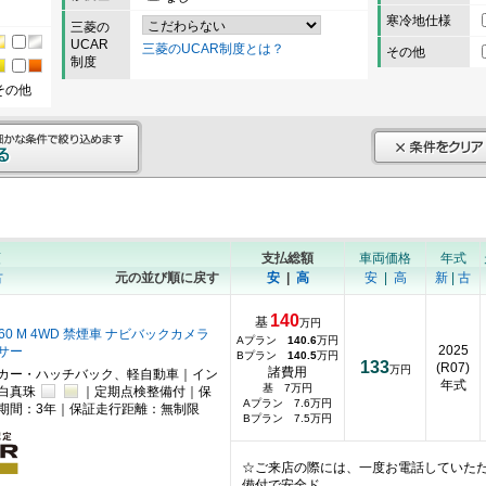
寒冷地仕様
三菱の
UCAR
三菱のUCAR制度とは？
その他
制度
その他
順
支払総額
車両価格
年式
古
元の並び順に戻す
安
|
高
安
|
高
新
|
古
140
基
万円
660 M 4WD 禁煙車 ナビバックカメラ
Aプラン
140.6
万円
2025
サー
Bプラン
140.5
万円
133
(R07)
万円
諸費用
カー・ハッチバック、軽自動車｜イン
年式
基 7万円
｜白真珠
｜定期点検整備付｜保
Aプラン 7.6万円
期間：3年｜保証走行距離：無制限
Bプラン 7.5万円
☆ご来店の際には、一度お電話していた
備付で安全ド…