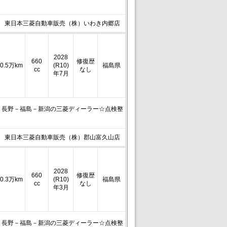
東日本三菱自動車販売（株）いわき内郷店
2028
660
修復歴
0.5万km
(R10)
福島県
cc
なし
年7月
－長野－福島－新潟の三菱ディーラー☆点検整
東日本三菱自動車販売（株）郡山富久山店
2028
660
修復歴
0.3万km
(R10)
福島県
cc
なし
年3月
－長野－福島－新潟の三菱ディーラー☆点検整