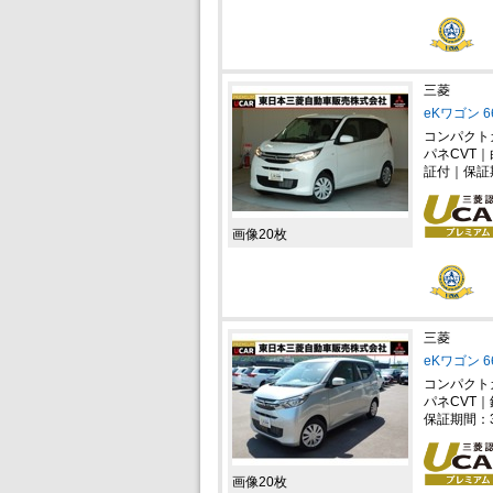
三菱
eKワゴン 
コンパクト
パネCVT
証付｜保証
画像20枚
三菱
eKワゴン 
コンパクト
パネCVT｜
保証期間：
画像20枚