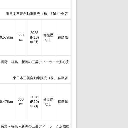
東日本三菱自動車販売（株）郡山中央店
2028
660
修復歴
0.5万km
(R10)
福島県
cc
なし
年2月
－長野－福島－新潟の三菱ディーラー☆安心安
東日本三菱自動車販売（株）会津店
2028
660
修復歴
0.4万km
(R10)
福島県
cc
なし
年7月
－長野－福島－新潟の三菱ディーラー☆点検整