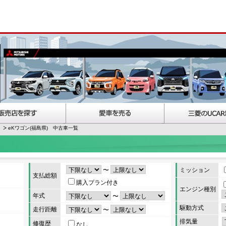
eKワゴン(福島県) 中古車一覧
〜
ミッション
支払総額
購入プラン付き
エンジン種別
年式
〜
駆動方式
走行距離
〜
排気量
修復歴
なし