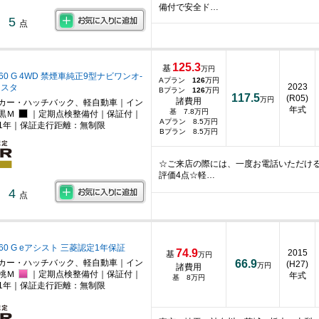
備付で安全ド…
5
点
125.3
基
万円
660 G 4WD 禁煙車純正9型ナビワンオ-
Aプラン
126
万円
2023
ンスタ
Bプラン
126
万円
117.5
(R05)
万円
諸費用
カー・ハッチバック、軽自動車｜イン
年式
基 7.8万円
黒Ｍ
｜定期点検整備付｜保証付｜
Aプラン 8.5万円
1年｜保証走行距離：無制限
Bプラン 8.5万円
☆ご来店の際には、一度お電話いただけ
評価4点☆軽…
4
点
660 G eアシスト 三菱認定1年保証
74.9
2015
基
万円
カー・ハッチバック、軽自動車｜イン
66.9
(H27)
万円
諸費用
桃Ｍ
｜定期点検整備付｜保証付｜
年式
基 8万円
1年｜保証走行距離：無制限