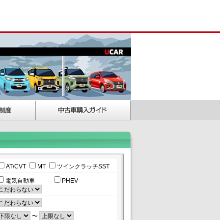
AT/CVT
MT
ツインクラッチSST
電気自動車
PHEV
〜