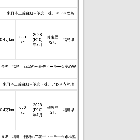
東日本三菱自動車販売（株）UCAR福島
2028
660
修復歴
0.4万km
(R10)
福島県
cc
なし
年7月
－長野－福島－新潟の三菱ディーラー☆安心安
東日本三菱自動車販売（株）いわき内郷店
2028
660
修復歴
0.4万km
(R10)
福島県
cc
なし
年7月
－長野－福島－新潟の三菱ディーラー☆点検整