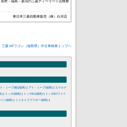
－長野－福島－新潟の三菱ディーラー☆点検整
東日本三菱自動車販売（株）白河店
三菱 eKワゴン（福島県）中古車検索トップへ
イ・ミーブ(軽)(福島)
|
アイ・ミーブ(福島)
|
エテルナ
島)
|
トッポ(福島)
|
トッポBJ(福島)
|
トッポBJワイド
バン(福島)
|
ミニキャブブラボー(福島)
|