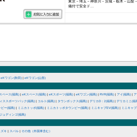
東京－埼玉－神奈川－茨城－栃木－山梨
備付で安全ド…
eKワゴン(秋田)
|
eKワゴン(山形)
スペース(福島)
|
eKスペース(福島)
|
eKスポーツ(福島)
|
eKワゴン(福島)
|
RVR(福島)
|
アイ(福島)
|
ア
ィススポーツバック(福島)
|
コルト(福島)
|
タウンボックス(福島)
|
デリカD：2(福島)
|
デリカミニ(福
ビー(福島)
|
ミニカトッポ(福島)
|
ミニカトッポタウンビー(福島)
|
ミニキャブEV(福島)
|
ミニキャブ
ジュディンゴ(福島)
スズキ
|
スバル
|
その他（外国車含む）