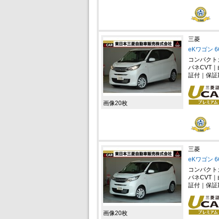
三菱
eKワゴン 
コンパクト
パネCVT
証付｜保証
画像20枚
三菱
eKワゴン 
コンパクト
パネCVT
証付｜保証
画像20枚