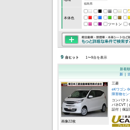
福島県
本体色
ツートン
9
台ヒット
1
〜
9
台を表示
新着
新
|
三菱
eKワゴン 
障害物セン
コンパクト
パネCVT
証付｜保証
画像22枚