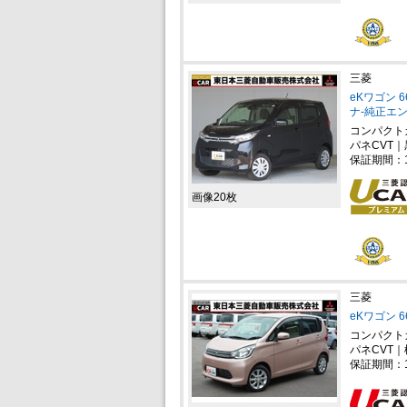
三菱
eKワゴン 
ナ-純正エ
コンパクト
パネCVT｜
保証期間：
画像20枚
三菱
eKワゴン 
コンパクト
パネCVT｜
保証期間：