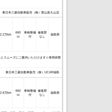
東日本三菱自動車販売（株）郡山富久山店
660
車検整備
修復歴
2.2万km
福島県
cc
付
なし
るとスムーズにご案内いただけます☆車両状態
東日本三菱自動車販売（株）UCAR福島
660
車検整備
修復歴
2.9万km
福島県
cc
付
なし