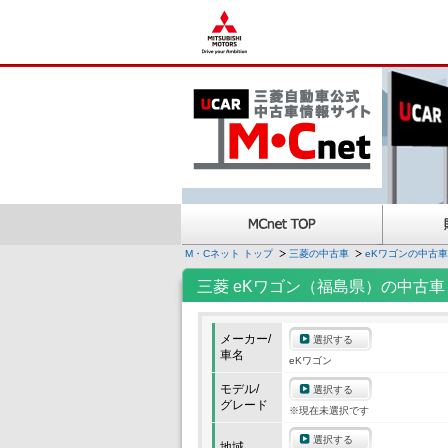
M・Cネット トップ
三菱の中古車
eKワゴンの中古車
三菱 eKワゴン（福島県）の中古車
メーカー/
選択する
車名
eKワゴン
モデル/
選択する
グレード
※現在未選択です
選択する
地域