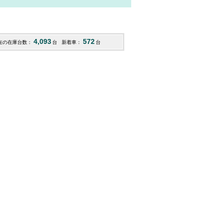
4,093
572
在の在庫台数：
台
新着車：
台
デリカD：2
デリカミニ
デリカ
98.3
201.7
242
R05
(山梨)
R07
(福岡)
R03
(栃
万円
万円
万円