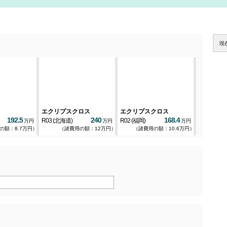
現
エクリプスクロス
エクリプスクロス
eKワゴン
192.5
240
168.4
R03
(北海道)
R02
(福岡)
R03
(岡山)
万円
万円
万円