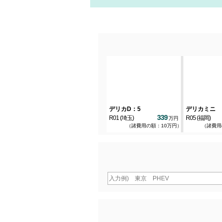
エクリプスクロス
デリカD：5
デリカミニ
421
334.1
339
R06
(愛知)
R01
(埼玉)
R05
(福岡)
万円
万円
万円