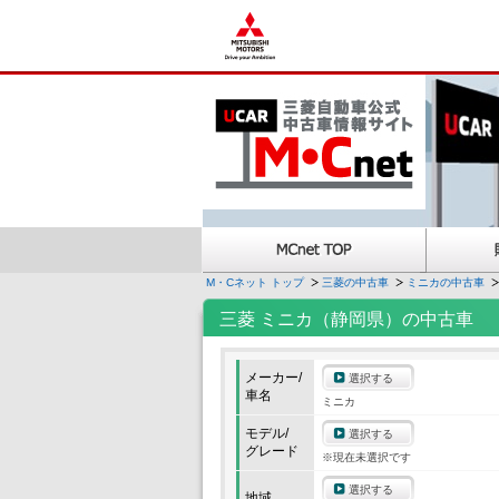
M・Cネット トップ
三菱の中古車
ミニカの中古車
三菱 ミニカ（静岡県）の中古車
メーカー/
選択する
車名
ミニカ
モデル/
選択する
グレード
※現在未選択です
選択する
地域