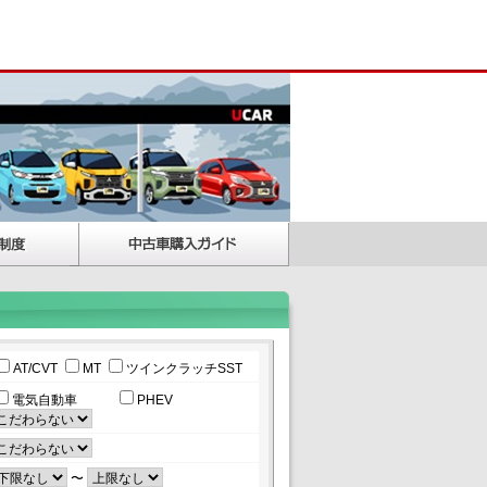
AT/CVT
MT
ツインクラッチSST
電気自動車
PHEV
〜