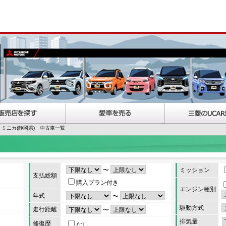
ミニカ(静岡県) 中古車一覧
〜
ミッション
支払総額
購入プラン付き
エンジン種別
年式
〜
駆動方式
走行距離
〜
排気量
修復歴
なし