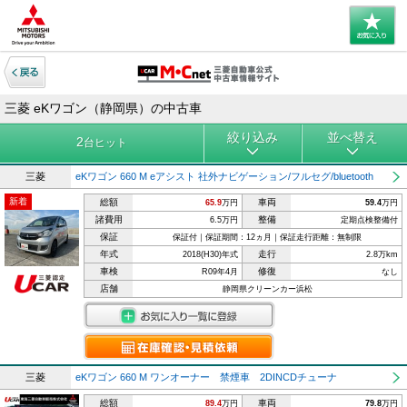
三菱 eKワゴン（静岡県）の中古車
絞り込み
並べ替え
2
台ヒット
三菱
eKワゴン 660 M eアシスト 社外ナビゲーション/フルセグ/bluetooth
新着
総額
車両
65.9
万円
59.4
万円
諸費用
整備
6.5万円
定期点検整備付
保証
保証付｜保証期間：12ヵ月｜保証走行距離：無制限
年式
走行
2018(H30)年式
2.8万km
車検
修復
R09年4月
なし
店舗
静岡県クリーンカー浜松
三菱
eKワゴン 660 M ワンオーナー 禁煙車 2DINCDチューナ
総額
車両
89.4
万円
79.8
万円