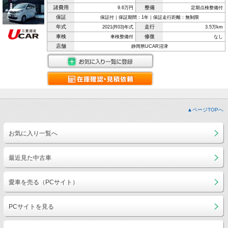
諸費用
整備
9.6万円
定期点検整備付
保証
保証付｜保証期間：1年｜保証走行距離：無制限
年式
走行
2021(R03)年式
3.5万km
車検
修復
車検整備付
なし
店舗
静岡県UCAR沼津
▲ページTOPへ
お気に入り一覧へ
最近見た中古車
愛車を売る（PCサイト）
PCサイトを見る