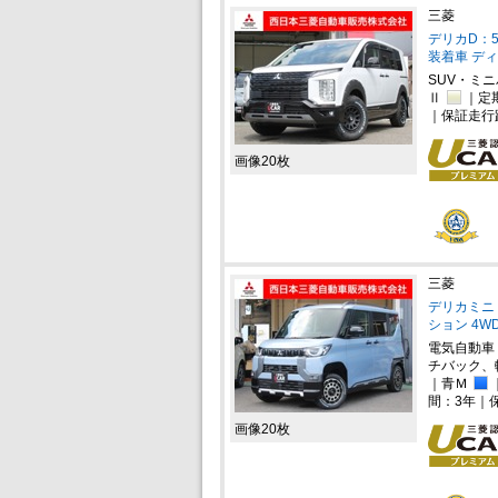
三菱
デリカD：5
装着車 ディ
SUV・ミ
Ⅱ
｜定
｜保証走行
画像20枚
三菱
デリカミニ 
ション 4W
電気自動車
チバック、
｜青Ｍ
間：3年｜
画像20枚