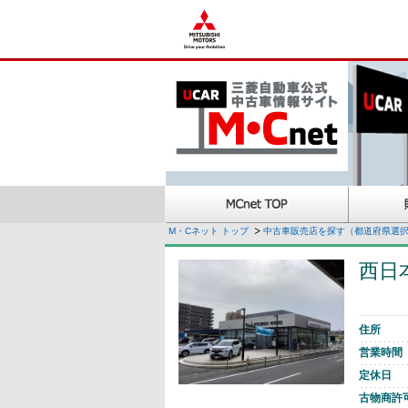
M・Cネット トップ
中古車販売店を探す（都道府県選
西日
住所
営業時間
定休日
古物商許