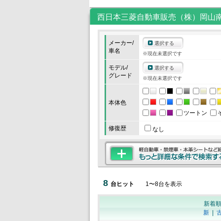
西日本三菱自動車販売（株）岡山
メーカー/
選択する
車名
※現在未選択です
モデル/
選択する
グレード
※現在未選択です
本体色
ツートン
修復歴
なし
8
台ヒット
1
〜
8
台を表示
新着
新
|