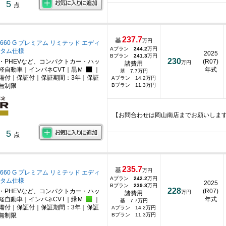
5
点
237.7
基
万円
660 G プレミアム リミテッド エディ
Aプラン
244.2
万円
スタム仕様
2025
Bプラン
241.3
万円
230
・PHEVなど、コンパクトカー・ハッ
(R07)
万円
諸費用
軽自動車｜インパネCVT｜黒Ｍ
｜
年式
基 7.7万円
備付｜保証付｜保証期間：3年｜保証
Aプラン 14.2万円
無制限
Bプラン 11.3万円
【お問合わせは岡山南店までお願いしま
5
点
235.7
基
万円
660 G プレミアム リミテッド エディ
Aプラン
242.2
万円
スタム仕様
2025
Bプラン
239.3
万円
228
・PHEVなど、コンパクトカー・ハッ
(R07)
万円
諸費用
軽自動車｜インパネCVT｜緑Ｍ
｜
年式
基 7.7万円
備付｜保証付｜保証期間：3年｜保証
Aプラン 14.2万円
無制限
Bプラン 11.3万円