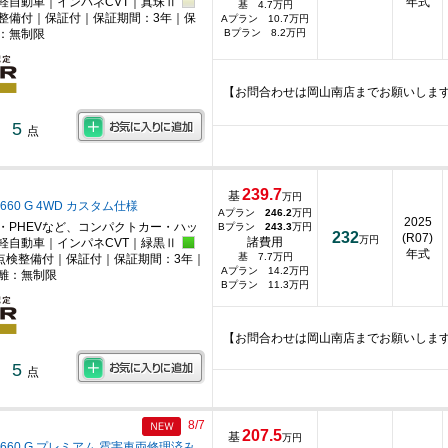
軽自動車｜インパネCVT｜真珠Ⅱ
年式
基 4.7万円
整備付｜保証付｜保証期間：3年｜保
Aプラン 10.7万円
：無制限
Bプラン 8.2万円
【お問合わせは岡山南店までお願いしま
5
点
239.7
基
万円
660 G 4WD カスタム仕様
Aプラン
246.2
万円
2025
・PHEVなど、コンパクトカー・ハッ
Bプラン
243.3
万円
232
(R07)
万円
諸費用
軽自動車｜インパネCVT｜緑黒Ⅱ
年式
基 7.7万円
点検整備付｜保証付｜保証期間：3年｜
Aプラン 14.2万円
離：無制限
Bプラン 11.3万円
【お問合わせは岡山南店までお願いしま
5
点
8/7
207.5
基
万円
660 G プレミアム 雹害車両修理済み