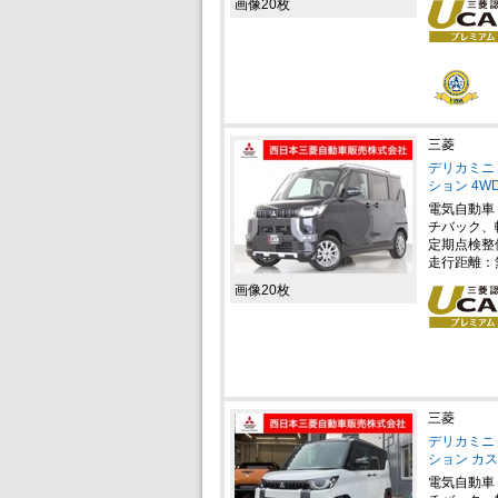
画像20枚
三菱
デリカミニ 
ション 4W
電気自動車
チバック、
定期点検整
走行距離：
画像20枚
三菱
デリカミニ 
ション カ
電気自動車