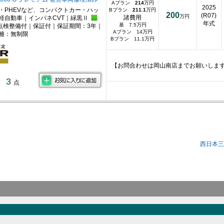
Aプラン
214
万円
2025
・PHEVなど、コンパクトカー・ハッ
Bプラン
211.1
万円
200
(R07)
万円
諸費用
軽自動車｜インパネCVT｜緑黒Ⅱ
年式
基 7.5万円
点検整備付｜保証付｜保証期間：3年｜
Aプラン 14万円
離：無制限
Bプラン 11.1万円
【お問合わせは岡山南店までお願いしま
3
点
西日本三