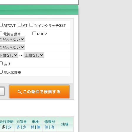
AT/CVT
MT
ツインクラッチSST
電気自動車
PHEV
〜
あり
展示試乗車
走行距離
排気量
車検
修復歴
地域
多
|
少
多
|
少
付
|
無
無
|
有