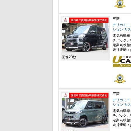
三菱
デリカミニ 
ション カ
電気自動車
チバック、
定期点検整
走行距離：
画像20枚
三菱
デリカミニ 
ション カ
電気自動車
チバック、
定期点検整
走行距離：