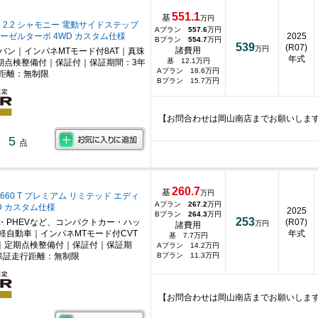
551.1
基
万円
 2.2 シャモニー 電動サイドステップ
Aプラン
557.6
万円
ーゼルターボ 4WD カスタム仕様
2025
Bプラン
554.7
万円
539
(R07)
万円
諸費用
ニバン｜インパネMTモード付8AT｜真珠
年式
基 12.1万円
期点検整備付｜保証付｜保証期間：3年
Aプラン 18.6万円
距離：無制限
Bプラン 15.7万円
【お問合わせは岡山南店までお願いしま
5
点
260.7
基
万円
660 T プレミアム リミテッド エディ
Aプラン
267.2
万円
D カスタム仕様
2025
Bプラン
264.3
万円
253
・PHEVなど、コンパクトカー・ハッ
(R07)
万円
諸費用
軽自動車｜インパネMTモード付CVT
年式
基 7.7万円
｜定期点検整備付｜保証付｜保証期
Aプラン 14.2万円
保証走行距離：無制限
Bプラン 11.3万円
【お問合わせは岡山南店までお願いしま