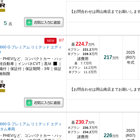
【お問合わせは岡山南店までお願いしま
5
点
8/7
224.7
基
万円
660 G プレミアム リミテッド エディ
Aプラン
231.2
万円
D
2025
Bプラン
228.3
万円
217
(R07)
万円
・PHEVなど、コンパクトカー・ハッ
諸費用
年式
軽自動車｜インパネCVT｜黒Ｍ
｜
基 7.7万円
Aプラン 14.2万円
備付｜保証付｜保証期間：3年｜保証
Bプラン 11.3万円
無制限
【お問合わせは岡山南店までお願いしま
230.7
基
万円
660 G プレミアム リミテッド エディ
Aプラン
236.7
万円
スタム車両
2025
Bプラン
234.2
万円
226
・PHEVなど、コンパクトカー・ハッ
(R07)
万円
諸費用