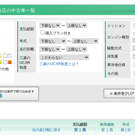
南店の中古車一覧
〜
ミッション
支払総額
購入プラン付き
エンジン種別
年式
〜
駆動方式
走行距離
〜
排気量
三菱の
UCAR
三菱のUCAR制度とは？
寒冷地仕様
制度
その他
その他
順
支払総額
車両価格
年式
古
元の並び順に戻す
安
|
高
安
|
高
新
|
古