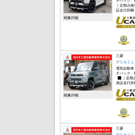
チバック、
｜定期点検
証走行距離
画像20枚
三菱
デリカミニ 
電気自動車
チバック、
｜定期
保証走行距
画像20枚
三菱
デリカミニ 