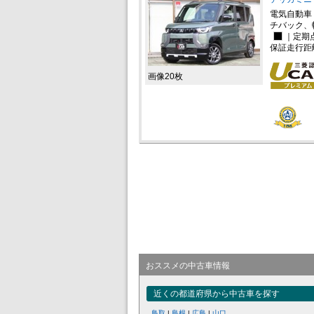
電気自動車
チバック、
｜定期
保証走行距
画像20枚
おススメの中古車情報
近くの都道府県から中古車を探す
鳥取
|
島根
|
広島
|
山口