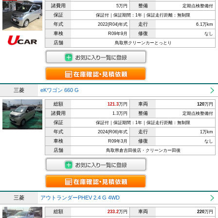
諸費用
整備
5万円
定期点検整備付
保証
保証付｜保証期間：1年｜保証走行距離：無制限
年式
走行
2022(R04)年式
6.1万km
車検
修復
R09年9月
なし
店舗
鳥取県クリーンカーとっとり
三菱
eKワゴン 660 G
総額
車両
121.3
万円
120
万円
諸費用
整備
1.3万円
定期点検整備付
保証
保証付｜保証期間：1年｜保証走行距離：無制限
年式
走行
2024(R06)年式
1万km
車検
修復
R09年3月
なし
店舗
鳥取県倉吉田後店・クリーンカー田後
三菱
アウトランダーPHEV 2.4 G 4WD
総額
車両
233.2
万円
220
万円