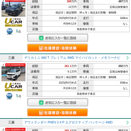
総額
車両
509
万円
497
万円
諸費用
整備
12万円
定期点検整備付
保証
保証付｜保証期間：36ヵ月｜保証走行距離：無制限
年式
走行
2025(R07)年式
349km
車検
修復
R09年12月
なし
店舗
鳥取県米子東店
6
点
三菱
デリカミニ 660 T プレミアム 4WD マイパイロット・メモリーナビ
総額
車両
261.1
万円
252
万円
諸費用
整備
9.1万円
定期点検整備付
保証
保証付｜保証期間：36ヵ月｜保証走行距離：無制限
年式
走行
2025(R07)年式
458km
車検
修復
R10年12月
なし
店舗
鳥取県米子東店
S
点
三菱
アウトランダー PHEV 2.4 P エグゼクティブ パッケージ 4WD
総額
車両
565.4
万円
553
万円