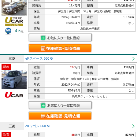
諸費用
整備
12.4万円
定期点検整備付
保証
保証付｜保証期間：36ヵ月｜保証走行距離：無制限
年式
走行
2024(R06)年式
1.8万km
車検
修復
R09年11月
なし
店舗
鳥取県米子東店
4.5
点
三菱
eKスペース 660 G
新着
総額
車両
127
万円
118
万円
諸費用
整備
9万円
定期点検整備付
保証
保証付｜保証期間：1年｜保証走行距離：無制限
年式
走行
2022(R04)年式
5.6万km
車検
修復
R09年3月
なし
店舗
鳥取県クリーンカーとっとり
三菱
eKワゴン 660 M
新着
総額
車両
88
万円
83
万円