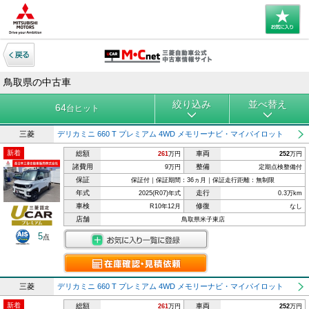
鳥取県の中古車
絞り込み
並べ替え
64
台ヒット
三菱
デリカミニ 660 T プレミアム 4WD メモリーナビ・マイパイロット
新着
総額
車両
261
万円
252
万円
諸費用
整備
9万円
定期点検整備付
保証
保証付｜保証期間：36ヵ月｜保証走行距離：無制限
年式
走行
2025(R07)年式
0.3万km
車検
修復
R10年12月
なし
店舗
鳥取県米子東店
5
点
三菱
デリカミニ 660 T プレミアム 4WD メモリーナビ・マイパイロット
新着
総額
車両
261
万円
252
万円