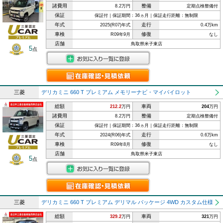
諸費用
整備
8.2万円
定期点検整備付
保証
保証付｜保証期間：36ヵ月｜保証走行距離：無制限
年式
走行
2025(R07)年式
0.4万km
車検
修復
R09年9月
なし
店舗
鳥取県米子東店
5
点
三菱
デリカミニ 660 T プレミアム メモリーナビ・マイパイロット
総額
車両
212.2
万円
204
万円
諸費用
整備
8.2万円
定期点検整備付
保証
保証付｜保証期間：36ヵ月｜保証走行距離：無制限
年式
走行
2024(R06)年式
0.6万km
車検
修復
R09年8月
なし
店舗
鳥取県米子東店
5
点
三菱
デリカミニ 660 T プレミアム デリマル パッケージ 4WD カスタム仕様
総額
車両
329.2
万円
321
万円