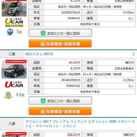
諸費用
整備
8.2万円
定期点検整備付
保証
保証付｜保証期間：36ヵ月｜保証走行距離：無制限
年式
走行
2025(R07)年式
0.5万km
車検
修復
R09年9月
なし
店舗
鳥取県米子東店
5
点
三菱
eKカスタム 660 G
総額
車両
67.3
万円
59
万円
諸費用
整備
8.3万円
定期点検整備付
保証
保証付｜保証期間：12ヵ月｜保証走行距離：無制限
年式
走行
2014(H26)年式
4.2万km
車検
修復
R09年10月
なし
店舗
鳥取県米子東店
3.5
点
デリカミニ 660 T プレミアム リミテッド エディション 4WD メモリー
三菱
ナビ・マイパイロット・ドラレコ
総額
車両
233.2
万円
225
万円