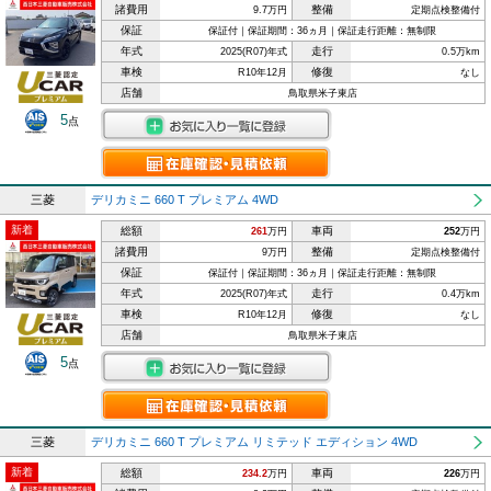
諸費用
整備
9.7万円
定期点検整備付
保証
保証付｜保証期間：36ヵ月｜保証走行距離：無制限
年式
走行
2025(R07)年式
0.5万km
車検
修復
R10年12月
なし
店舗
鳥取県米子東店
5
点
三菱
デリカミニ 660 T プレミアム 4WD
新着
総額
車両
261
万円
252
万円
諸費用
整備
9万円
定期点検整備付
保証
保証付｜保証期間：36ヵ月｜保証走行距離：無制限
年式
走行
2025(R07)年式
0.4万km
車検
修復
R10年12月
なし
店舗
鳥取県米子東店
5
点
三菱
デリカミニ 660 T プレミアム リミテッド エディション 4WD
新着
総額
車両
234.2
万円
226
万円