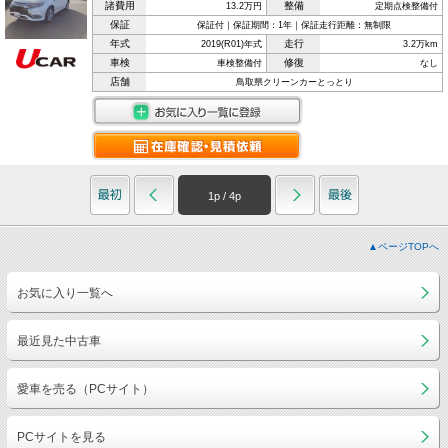
諸費用
整備
13.2万円
定期点検整備付
保証
保証付｜保証期間：1年｜保証走行距離：無制限
年式
走行
2019(R01)年式
3.2万km
車検
修復
車検整備付
なし
店舗
鳥取県クリーンカーとっとり
1
p /
4
p
▲ページTOPへ
お気に入り一覧へ
最近見た中古車
愛車を売る（PCサイト）
PCサイトを見る