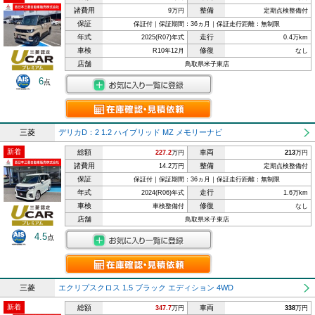
諸費用
整備
9万円
定期点検整備付
保証
保証付｜保証期間：36ヵ月｜保証走行距離：無制限
年式
走行
2025(R07)年式
0.4万km
車検
修復
R10年12月
なし
店舗
鳥取県米子東店
6
点
三菱
デリカD：2 1.2 ハイブリッド MZ メモリーナビ
新着
総額
車両
227.2
万円
213
万円
諸費用
整備
14.2万円
定期点検整備付
保証
保証付｜保証期間：36ヵ月｜保証走行距離：無制限
年式
走行
2024(R06)年式
1.6万km
車検
修復
車検整備付
なし
店舗
鳥取県米子東店
4.5
点
三菱
エクリプスクロス 1.5 ブラック エディション 4WD
新着
総額
車両
347.7
万円
338
万円