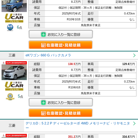
諸費用
整備
8.2万円
定期点検整備付
保証
保証付｜保証期間：36ヵ月｜保証走行距離：無制限
年式
走行
2025(R07)年式
0.4万km
車検
修復
R10年10月
なし
店舗
鳥取県米子東店
6
点
三菱
eKワゴン 660 G バックカメラ
総額
車両
138.5
万円
129.8
万円
諸費用
整備
8.7万円
定期点検整備付
保証
保証付｜保証期間：36ヵ月｜保証走行距離：無制限
年式
走行
2025(R07)年式
0.2万km
車検
修復
R10年6月
なし
店舗
鳥取県米子東店
5
点
デリカD：5 2.2 P ディーゼルターボ 4WD メモリーナビ・リヤモニタ
三菱
ー
総額
車両
351.2
万円
334.8
万円