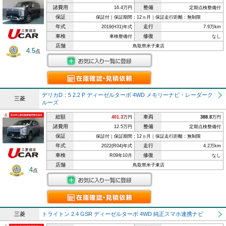
諸費用
整備
16.4万円
定期点検整備付
保証
保証付｜保証期間：12ヵ月｜保証走行距離：無制限
年式
走行
2019(H31)年式
7.9万km
車検
修復
車検整備付
なし
店舗
鳥取県米子東店
4.5
点
デリカD：5 2.2 P ディーゼルターボ 4WD メモリーナビ・レーダーク
三菱
ルーズ
総額
車両
401.3
万円
388.8
万円
諸費用
整備
12.5万円
定期点検整備付
保証
保証付｜保証期間：12ヵ月｜保証走行距離：無制限
年式
走行
2022(R04)年式
4.2万km
車検
修復
R09年10月
なし
店舗
鳥取県米子東店
4
点
三菱
トライトン 2.4 GSR ディーゼルターボ 4WD 純正スマホ連携ナビ