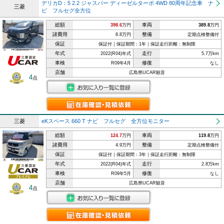
デリカD：5 2.2 ジャスパー ディーゼルターボ 4WD 80周年記念車 ナ
三菱
ビ フルセグ全方位
総額
車両
398.6
万円
389.8
万円
諸費用
整備
8.8万円
定期点検整備付
保証
保証付｜保証期間：1年｜保証走行距離：無制限
年式
走行
2022(R04)年式
5.7万km
車検
修復
R09年4月
なし
店舗
広島県UCAR観音
4
点
三菱
eKスペース 660 T ナビ フルセグ 全方位モニター
総額
車両
124.7
万円
119.8
万円
諸費用
整備
4.9万円
定期点検整備付
保証
保証付｜保証期間：3年｜保証走行距離：無制限
年式
走行
2022(R04)年式
2.8万km
車検
修復
R09年5月
なし
店舗
広島県UCAR観音
4
点