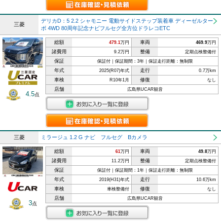
デリカD：5 2.2 シャモニー 電動サイドステップ装着車 ディーゼルター
三菱
ボ 4WD 80周年記念ナビフルセグ全方位ドラレコETC
総額
車両
479.1
万円
469.9
万円
諸費用
整備
9.2万円
定期点検整備付
保証
保証付｜保証期間：3年｜保証走行距離：無制限
年式
走行
2025(R07)年式
0.7万km
車検
修復
R10年1月
なし
店舗
広島県UCAR観音
4.5
点
三菱
ミラージュ 1.2 G ナビ フルセグ Bカメラ
総額
車両
61
万円
49.8
万円
諸費用
整備
11.2万円
定期点検整備付
保証
保証付｜保証期間：1年｜保証走行距離：無制限
年式
走行
2019(H31)年式
10.6万km
車検
修復
車検整備付
なし
店舗
広島県UCAR観音
3
点