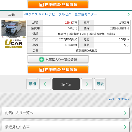
三菱
eKクロス 660 G ナビ フルセグ 全方位モニター
総額
車両
150.8
万円
145
万円
諸費用
整備
5.8万円
定期点検整備付
保証
保証付｜保証期間：3年｜保証走行距離：無制限
年式
走行
2025(R07)年式
0.5万km
車検
修復
R10年9月
なし
店舗
広島県UCAR観音
1
p /
3
p
▲ページTOPへ
お気に入り一覧へ
最近見た中古車