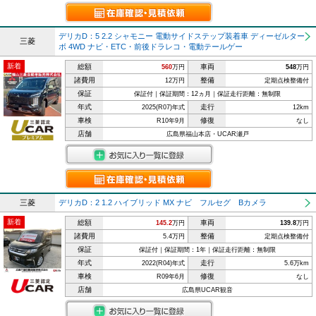
デリカD：5 2.2 シャモニー 電動サイドステップ装着車 ディーゼルター
三菱
ボ 4WD ナビ・ETC・前後ドラレコ・電動テールゲー
新着
総額
車両
560
万円
548
万円
諸費用
整備
12万円
定期点検整備付
保証
保証付｜保証期間：12ヵ月｜保証走行距離：無制限
年式
走行
2025(R07)年式
12km
車検
修復
R10年9月
なし
店舗
広島県福山本店・UCAR瀬戸
三菱
デリカD：2 1.2 ハイブリッド MX ナビ フルセグ Bカメラ
新着
総額
車両
145.2
万円
139.8
万円
諸費用
整備
5.4万円
定期点検整備付
保証
保証付｜保証期間：1年｜保証走行距離：無制限
年式
走行
2022(R04)年式
5.6万km
車検
修復
R09年6月
なし
店舗
広島県UCAR観音