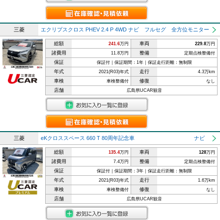
三菱
エクリプスクロス PHEV 2.4 P 4WD ナビ フルセグ 全方位モニター
総額
車両
241.6
万円
229.8
万円
諸費用
整備
11.8万円
定期点検整備付
保証
保証付｜保証期間：1年｜保証走行距離：無制限
年式
走行
2021(R03)年式
4.3万km
車検
修復
車検整備付
なし
店舗
広島県UCAR観音
三菱
eKクロススペース 660 T 80周年記念車 ナビ
総額
車両
135.4
万円
128
万円
諸費用
整備
7.4万円
定期点検整備付
保証
保証付｜保証期間：3年｜保証走行距離：無制限
年式
走行
2021(R03)年式
1.6万km
車検
修復
車検整備付
なし
店舗
広島県UCAR観音