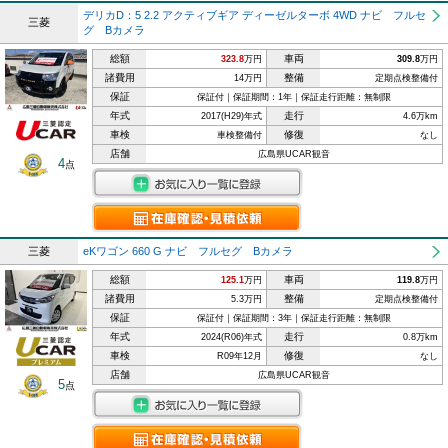
デリカD：5 2.2 アクティブギア ディーゼルターボ 4WD ナビ フルセ
三菱
グ Bカメラ
総額
車両
323.8
万円
309.8
万円
諸費用
整備
14万円
定期点検整備付
保証
保証付｜保証期間：1年｜保証走行距離：無制限
年式
走行
2017(H29)年式
4.6万km
車検
修復
車検整備付
なし
店舗
広島県UCAR観音
4
点
三菱
eKワゴン 660 G ナビ フルセグ Bカメラ
総額
車両
125.1
万円
119.8
万円
諸費用
整備
5.3万円
定期点検整備付
保証
保証付｜保証期間：3年｜保証走行距離：無制限
年式
走行
2024(R06)年式
0.8万km
車検
修復
R09年12月
なし
店舗
広島県UCAR観音
5
点