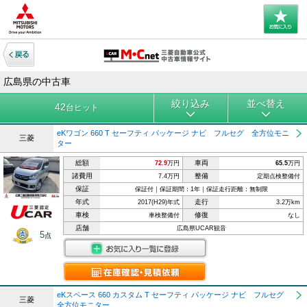
広島県の中古車
絞り込み
並べ替え
42
台ヒット
eKワゴン 660 T セーフティ パッケージ ナビ フルセグ 全方位モニ
三菱
ター
総額
車両
72.9
万円
65.5
万円
諸費用
整備
7.4万円
定期点検整備付
保証
保証付｜保証期間：1年｜保証走行距離：無制限
年式
走行
2017(H29)年式
3.2万km
車検
修復
車検整備付
なし
店舗
広島県UCAR観音
5
点
eKスペース 660 カスタム T セーフティ パッケージ ナビ フルセグ
三菱
全方位モニター