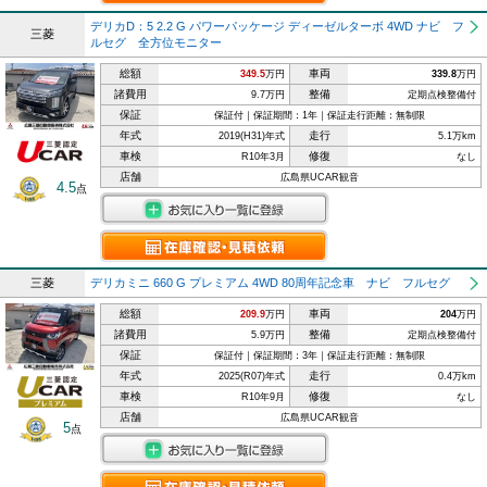
デリカD：5 2.2 G パワーパッケージ ディーゼルターボ 4WD ナビ フ
三菱
ルセグ 全方位モニター
総額
車両
349.5
万円
339.8
万円
諸費用
整備
9.7万円
定期点検整備付
保証
保証付｜保証期間：1年｜保証走行距離：無制限
年式
走行
2019(H31)年式
5.1万km
車検
修復
R10年3月
なし
店舗
広島県UCAR観音
4.5
点
三菱
デリカミニ 660 G プレミアム 4WD 80周年記念車 ナビ フルセグ
総額
車両
209.9
万円
204
万円
諸費用
整備
5.9万円
定期点検整備付
保証
保証付｜保証期間：3年｜保証走行距離：無制限
年式
走行
2025(R07)年式
0.4万km
車検
修復
R10年9月
なし
店舗
広島県UCAR観音
5
点