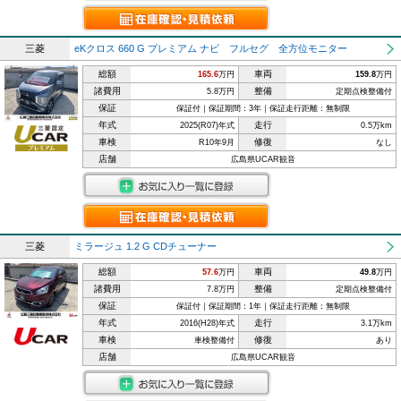
三菱
eKクロス 660 G プレミアム ナビ フルセグ 全方位モニター
総額
車両
165.6
万円
159.8
万円
諸費用
整備
5.8万円
定期点検整備付
保証
保証付｜保証期間：3年｜保証走行距離：無制限
年式
走行
2025(R07)年式
0.5万km
車検
修復
R10年9月
なし
店舗
広島県UCAR観音
三菱
ミラージュ 1.2 G CDチューナー
総額
車両
57.6
万円
49.8
万円
諸費用
整備
7.8万円
定期点検整備付
保証
保証付｜保証期間：1年｜保証走行距離：無制限
年式
走行
2016(H28)年式
3.1万km
車検
修復
車検整備付
あり
店舗
広島県UCAR観音