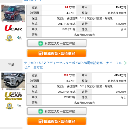
総額
車両
84.6
万円
79.8
万円
諸費用
整備
4.8万円
定期点検整備付
保証
保証付｜保証期間：1年｜保証走行距離：無制限
年式
走行
2017(H29)年式
4.8万km
車検
修復
R08年11月
あり
店舗
広島県UCAR観音
R
点
デリカD：5 2.2 P ディーゼルターボ 4WD 80周年記念車 ナビ フル
三菱
セグ 全方位
総額
車両
428.5
万円
419.8
万円
諸費用
整備
8.7万円
定期点検整備付
保証
保証付｜保証期間：3年｜保証走行距離：無制限
年式
走行
2022(R04)年式
0.6万km
車検
修復
R09年3月
なし
店舗
広島県UCAR観音
4
点