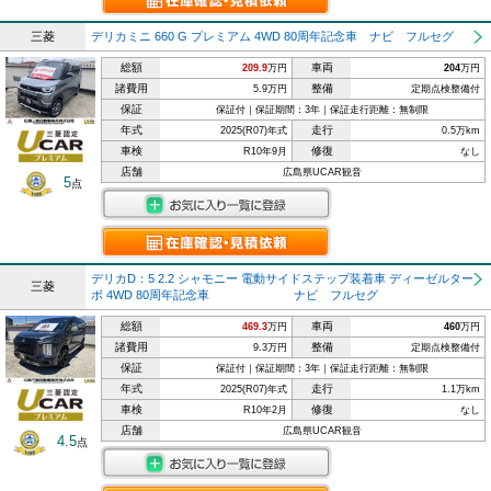
三菱
デリカミニ 660 G プレミアム 4WD 80周年記念車 ナビ フルセグ
総額
車両
209.9
万円
204
万円
諸費用
整備
5.9万円
定期点検整備付
保証
保証付｜保証期間：3年｜保証走行距離：無制限
年式
走行
2025(R07)年式
0.5万km
車検
修復
R10年9月
なし
店舗
広島県UCAR観音
5
点
デリカD：5 2.2 シャモニー 電動サイドステップ装着車 ディーゼルター
三菱
ボ 4WD 80周年記念車 ナビ フルセグ
総額
車両
469.3
万円
460
万円
諸費用
整備
9.3万円
定期点検整備付
保証
保証付｜保証期間：3年｜保証走行距離：無制限
年式
走行
2025(R07)年式
1.1万km
車検
修復
R10年2月
なし
店舗
広島県UCAR観音
4.5
点