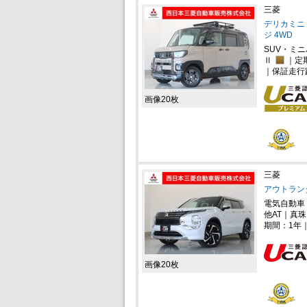
三菱
デリカミニ 
ジ 4WD
SUV・ミ
Ⅱ
｜定
｜保証走行
画像20枚
三菱
アウトランダー
電気自動車
他AT｜真珠
期間：1年
画像20枚