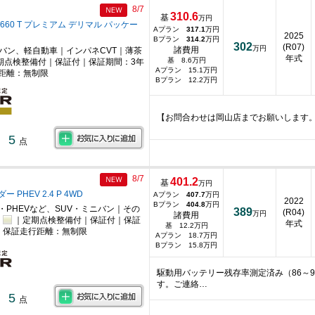
8/7
310.6
基
万円
660 T プレミアム デリマル パッケー
Aプラン
317.1
万円
2025
Bプラン
314.2
万円
302
(R07)
万円
諸費用
ニバン、軽自動車｜インパネCVT｜薄茶
年式
基 8.6万円
期点検整備付｜保証付｜保証期間：3年
Aプラン 15.1万円
距離：無制限
Bプラン 12.2万円
【お問合わせは岡山店までお願いします
5
点
8/7
401.2
基
万円
 PHEV 2.4 P 4WD
Aプラン
407.7
万円
2022
Bプラン
404.8
万円
・PHEVなど、SUV・ミニバン｜その
389
(R04)
万円
諸費用
｜定期点検整備付｜保証付｜保証
年式
基 12.2万円
｜保証走行距離：無制限
Aプラン 18.7万円
Bプラン 15.8万円
駆動用バッテリー残存率測定済み（86～
す。ご連絡…
5
点