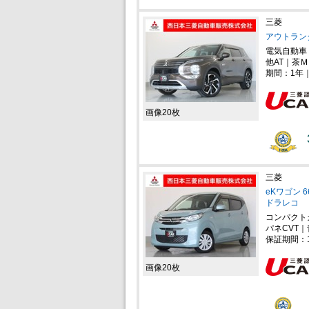
三菱
アウトランダー
電気自動車
他AT｜茶Ｍ
期間：1年
画像20枚
三菱
eKワゴン 
ドラレコ
コンパクト
パネCVT｜
保証期間：
画像20枚