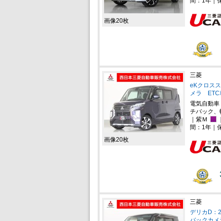
間：1年｜
画像20枚
三菱
eKクロスス
メラ ET
電気自動車
チバック、
｜紫Ｍ
間：1年｜
画像20枚
三菱
デリカD：2
バックカメ