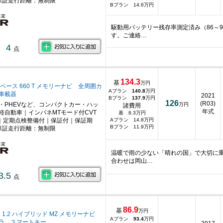
保証走行距離：無制限
Bプラン 14.6万円
駆動用バッテリー残存率測定済み（86～
す。ご連絡…
4
点
134.3
基
万円
ペース 660 T メモリーナビ 全周囲カ
Aプラン
140.8
万円
C車載器
2021
Bプラン
137.9
万円
126
(R03)
・PHEVなど、コンパクトカー・ハッ
万円
諸費用
年式
軽自動車｜インパネMTモード付CVT
基 8.3万円
｜定期点検整備付｜保証付｜保証期
Aプラン 14.8万円
Bプラン 11.9万円
保証走行距離：無制限
温暖で雨の少ない「晴れの国」で大切に
合わせは岡山…
3.5
点
86.9
基
万円
 1.2 ハイブリッド MZ メモリーナビ
Aプラン
93.4
万円
ラ スマートキー