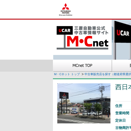
M・Cネット トップ
中古車販売店を探す（都道府県選
西日
住所
営業時間
定休日
古物商許