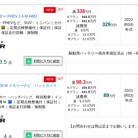
8/7
338
基
万円
 PHEV 2.4 M 4WD
Aプラン
344.5
万円
2022
Bプラン
341.6
万円
・PHEVなど、SUV・ミニバン｜その
329
(R04)
万円
諸費用
｜定期点検整備付｜保証付｜保証
年式
基 9万円
｜保証走行距離：無制限
Aプラン 15.5万円
Bプラン 12.6万円
駆動用バッテリー残存率測定済み（86～9
3.5
点
8/7
98.3
基
万円
660 M メモリーナビ バックカメラ
Aプラン
104.8
万円
2021
Bプラン
101.9
万円
89
(R03)
万円
諸費用
カー・ハッチバック、軽自動車｜イン
年式
基 9.3万円
青Ｍ
｜定期点検整備付｜保証付｜
Aプラン 15.8万円
1年｜保証走行距離：無制限
Bプラン 12.9万円
【お問合わせは岡山店までお願いします
4
点