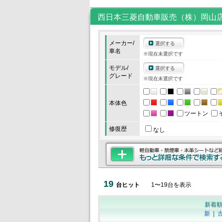
西日本三菱自動車販売（株）岡山
メーカー/
選択する
車名
※現在未選択です
モデル/
選択する
グレード
※現在未選択です
本体色
ツートン
修復歴
なし
19
台ヒット
1
〜
19
台を表示
新着
新
|