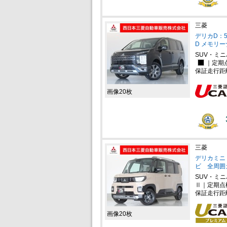
三菱
デリカD：5
D メモリ
SUV・ミ
｜定期
保証走行距
画像20枚
三菱
デリカミニ 
ビ 全周囲
SUV・ミ
Ⅱ｜定期点
保証走行距
画像20枚