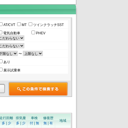
AT/CVT
MT
ツインクラッチSST
電気自動車
PHEV
〜
あり
展示試乗車
走行距離
排気量
車検
修復歴
地域
多
|
少
多
|
少
付
|
無
無
|
有