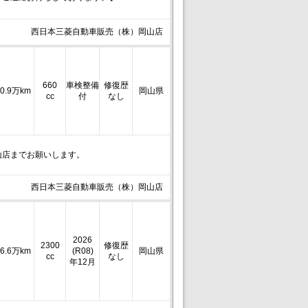
西日本三菱自動車販売（株）岡山店
660
車検整備
修復歴
0.9万km
岡山県
cc
付
なし
山店までお願いします。
西日本三菱自動車販売（株）岡山店
2026
2300
修復歴
6.6万km
(R08)
岡山県
cc
なし
年12月