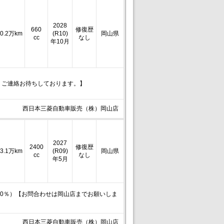
2028
660
修復歴
0.2万km
(R10)
岡山県
cc
なし
年10月
。ご連絡お待ちしております。】
西日本三菱自動車販売（株）岡山店
2027
2400
修復歴
3.1万km
(R09)
岡山県
cc
なし
年5月
90％）【お問合わせは岡山店までお願いしま
西日本三菱自動車販売（株）岡山店