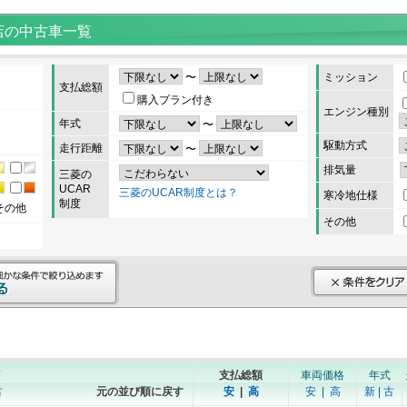
店の中古車一覧
〜
ミッション
支払総額
購入プラン付き
エンジン種別
年式
〜
駆動方式
走行距離
〜
排気量
三菱の
UCAR
三菱のUCAR制度とは？
寒冷地仕様
制度
その他
その他
順
支払総額
車両価格
年式
古
元の並び順に戻す
安
|
高
安
|
高
新
|
古