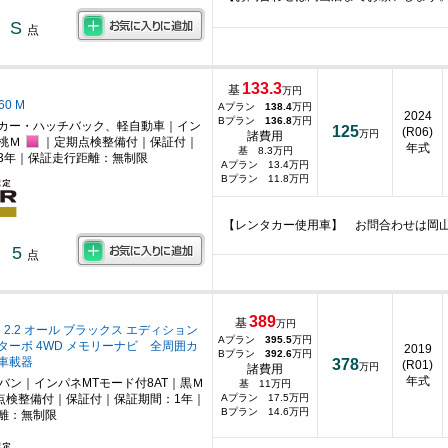
S
点
133.3
基
万円
60 M
Aプラン
138.4
万円
2024
Bプラン
136.8
万円
カー・ハッチバック、軽自動車｜イン
125
(R06)
万円
諸費用
桃Ｍ
｜定期点検整備付｜保証付｜
年式
基 8.3万円
3年｜保証走行距離：無制限
Aプラン 13.4万円
Bプラン 11.8万円
【レンタカー使用車】 お問合わせは岡
5
点
389
基
万円
 2.2 オール ブラックス エディション
Aプラン
395.5
万円
ターボ 4WD メモリーナビ 全周囲カ
2019
Bプラン
392.6
万円
C車載器
378
(R01)
万円
諸費用
年式
ニバン｜インパネMTモード付8AT｜黒Ｍ
基 11万円
点検整備付｜保証付｜保証期間：1年｜
Aプラン 17.5万円
Bプラン 14.6万円
離：無制限