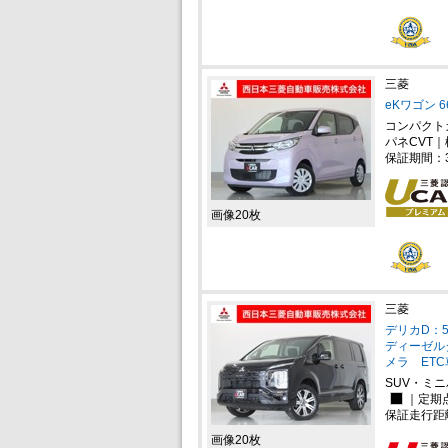
三菱
eKワゴン 6
コンパクト
パネCVT｜
保証期間：
画像20枚
三菱
デリカD：5
ディーゼル
メラ ET
SUV・ミ
｜定期
保証走行距
画像20枚