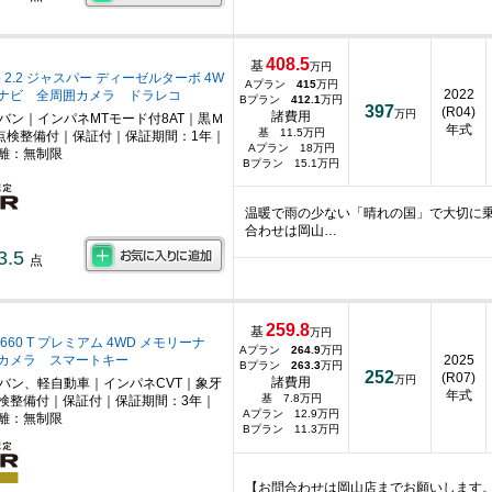
408.5
基
万円
 2.2 ジャスパー ディーゼルターボ 4W
Aプラン
415
万円
2022
ーナビ 全周囲カメラ ドラレコ
Bプラン
412.1
万円
397
(R04)
万円
諸費用
ニバン｜インパネMTモード付8AT｜黒Ｍ
年式
基 11.5万円
点検整備付｜保証付｜保証期間：1年｜
Aプラン 18万円
離：無制限
Bプラン 15.1万円
温暖で雨の少ない「晴れの国」で大切に
合わせは岡山…
3.5
点
259.8
基
万円
660 T プレミアム 4WD メモリーナ
Aプラン
264.9
万円
カメラ スマートキー
2025
Bプラン
263.3
万円
252
(R07)
万円
諸費用
ニバン、軽自動車｜インパネCVT｜象牙
年式
基 7.8万円
検整備付｜保証付｜保証期間：3年｜
Aプラン 12.9万円
離：無制限
Bプラン 11.3万円
【お問合わせは岡山店までお願いします