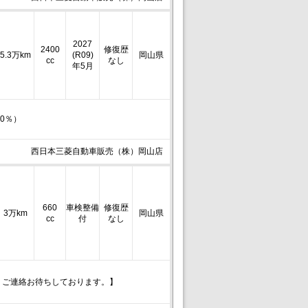
2027
2400
修復歴
5.3万km
(R09)
岡山県
cc
なし
年5月
0％）
西日本三菱自動車販売（株）岡山店
660
車検整備
修復歴
3万km
岡山県
cc
付
なし
。ご連絡お待ちしております。】