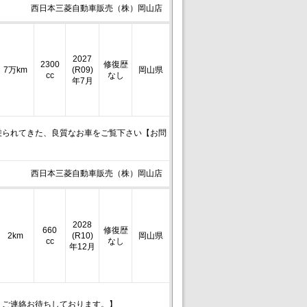
西日本三菱自動車販売（株）岡山店
2027
2300
修復歴
7万km
(R09)
岡山県
cc
なし
年7月
乗られてきた、良質なお車をご覧下さい【お問
西日本三菱自動車販売（株）岡山店
2028
660
修復歴
2km
(R10)
岡山県
cc
なし
年12月
。ご連絡お待ちしております。】