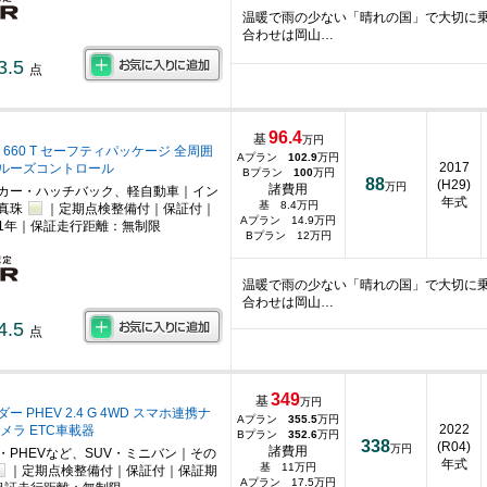
温暖で雨の少ない「晴れの国」で大切に
合わせは岡山…
3.5
点
96.4
基
万円
 660 T セーフティパッケージ 全周囲
Aプラン
102.9
万円
2017
ルーズコントロール
Bプラン
100
万円
88
(H29)
万円
諸費用
カー・ハッチバック、軽自動車｜イン
年式
基 8.4万円
真珠
｜定期点検整備付｜保証付｜
Aプラン 14.9万円
1年｜保証走行距離：無制限
Bプラン 12万円
温暖で雨の少ない「晴れの国」で大切に
合わせは岡山…
4.5
点
349
基
万円
 PHEV 2.4 G 4WD スマホ連携ナ
Aプラン
355.5
万円
2022
メラ ETC車載器
Bプラン
352.6
万円
338
(R04)
万円
諸費用
・PHEVなど、SUV・ミニバン｜その
年式
基 11万円
｜定期点検整備付｜保証付｜保証期
Aプラン 17.5万円