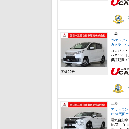
三菱
eKカスタム
カメラ ク
コンパクト
パネCVT｜
保証期間：
画像20枚
三菱
アウトランダー
ビ 全周囲カ
電気自動車
他AT｜白