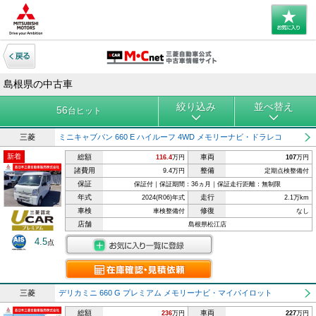
島根県の中古車
絞り込み
並べ替え
56
台ヒット
三菱
ミニキャブバン 660 E ハイルーフ 4WD メモリーナビ・ドラレコ
新着
総額
車両
116.4
万円
107
万円
諸費用
整備
9.4万円
定期点検整備付
保証
保証付｜保証期間：36ヵ月｜保証走行距離：無制限
年式
走行
2024(R06)年式
2.1万km
車検
修復
車検整備付
なし
店舗
島根県松江店
4.5
点
三菱
デリカミニ 660 G プレミアム メモリーナビ・マイパイロット
総額
車両
236
万円
227
万円