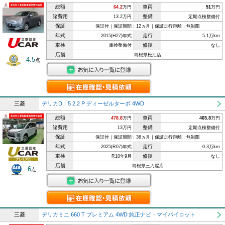
総額
車両
64.2
万円
51
万円
諸費用
整備
13.2万円
定期点検整備付
保証
保証付｜保証期間：12ヵ月｜保証走行距離：無制限
年式
走行
2015(H27)年式
5.1万km
車検
修復
車検整備付
なし
店舗
島根県松江店
4.5
点
三菱
デリカD：5 2.2 P ディーゼルターボ 4WD
総額
車両
478.8
万円
465.8
万円
諸費用
整備
13万円
定期点検整備付
保証
保証付｜保証期間：36ヵ月｜保証走行距離：無制限
年式
走行
2025(R07)年式
0.3万km
車検
修復
R10年9月
なし
店舗
島根県三刀屋店
6
点
三菱
デリカミニ 660 T プレミアム 4WD 純正ナビ・マイパイロット