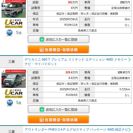
総額
車両
261
万円
252
万円
諸費用
整備
9万円
定期点検整備付
保証
保証付｜保証期間：36ヵ月｜保証走行距離：無制限
年式
走行
2025(R07)年式
2km
車検
修復
R10年12月
なし
店舗
島根県三刀屋店
S
点
デリカミニ 660 T プレミアム リミテッド エディション 4WD メモリー
三菱
ナビ・マイパイロット
総額
車両
229.6
万円
220.8
万円
諸費用
整備
8.8万円
定期点検整備付
保証
保証付｜保証期間：36ヵ月｜保証走行距離：無制限
年式
走行
2025(R07)年式
0.5万km
車検
修復
R10年8月
なし
店舗
島根県三刀屋店
5
点
アウトランダー PHEV 2.4 P エグゼクティブ パッケージ 4WD 純正ナビ
三菱