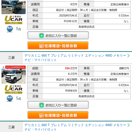
諸費用
整備
9万円
定期点検整備付
保証
保証付｜保証期間：36ヵ月｜保証走行距離：無制限
年式
走行
2025(R07)年式
0.5万km
車検
修復
R10年12月
なし
店舗
島根県浜田店
5
点
デリカミニ 660 T プレミアム リミテッド エディション 4WD メモリー
三菱
ナビ・マイパイロット
総額
車両
234.2
万円
226
万円
諸費用
整備
8.2万円
定期点検整備付
保証
保証付｜保証期間：36ヵ月｜保証走行距離：無制限
年式
走行
2025(R07)年式
0.6万km
車検
修復
R09年9月
なし
店舗
島根県浜田店
5
点
デリカミニ 660 T プレミアム リミテッド エディション 4WD メモリー
三菱
ナビ・マイパイロット