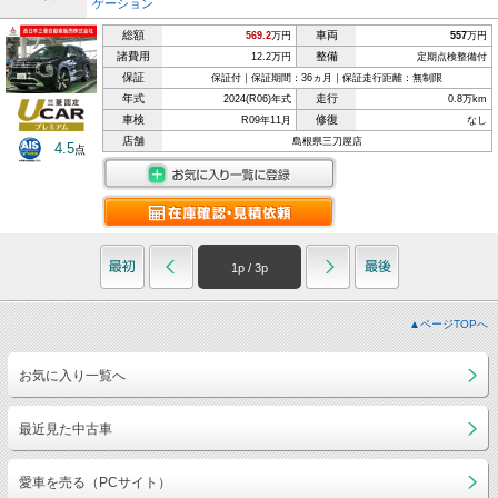
ゲーション
総額
車両
569.2
万円
557
万円
諸費用
整備
12.2万円
定期点検整備付
保証
保証付｜保証期間：36ヵ月｜保証走行距離：無制限
年式
走行
2024(R06)年式
0.8万km
車検
修復
R09年11月
なし
店舗
島根県三刀屋店
4.5
点
1
p /
3
p
▲ページTOPへ
お気に入り一覧へ
最近見た中古車
愛車を売る（PCサイト）