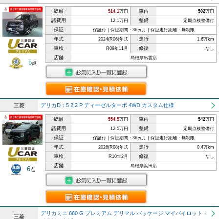
総額
車両
514.1
万円
502
万円
諸費用
整備
12.1万円
定期点検整備付
保証
保証付｜保証期間：36ヵ月｜保証走行距離：無制限
年式
走行
2024(R06)年式
1.6万km
車検
修復
R09年11月
なし
店舗
島根県出雲店
5
点
三菱
デリカD：5 2.2 P ディーゼルターボ 4WD カスタム仕様
総額
車両
554.5
万円
542
万円
諸費用
整備
12.5万円
定期点検整備付
保証
保証付｜保証期間：36ヵ月｜保証走行距離：無制限
年式
走行
2026(R08)年式
0.4万km
車検
修復
R10年2月
なし
店舗
島根県浜田店
6
点
デリカミニ 660 G プレミアム デリマル パッケージ マイパイロット・
三菱