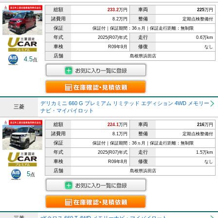
総額
車両
233.2
万円
225
万円
諸費用
整備
8.2万円
定期点検整備付
保証
保証付｜保証期間：36ヵ月｜保証走行距離：無制限
年式
走行
2025(R07)年式
0.6万km
車検
修復
R09年9月
なし
店舗
島根県浜田店
4.5
点
デリカミニ 660 G プレミアム リミテッド エディション 4WD メモリー
三菱
ナビ・マイパイロット
総額
車両
224.1
万円
216
万円
諸費用
整備
8.1万円
定期点検整備付
保証
保証付｜保証期間：36ヵ月｜保証走行距離：無制限
年式
走行
2025(R07)年式
1.5万km
車検
修復
R09年8月
なし
店舗
島根県浜田店
5
点