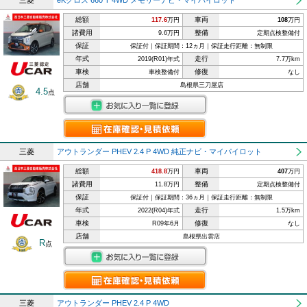
三菱
eKクロス 660 T 4WD メモリーナビ・マイパイロット
総額
車両
117.6
万円
108
万円
諸費用
整備
9.6万円
定期点検整備付
保証
保証付｜保証期間：12ヵ月｜保証走行距離：無制限
年式
走行
2019(R01)年式
7.7万km
車検
修復
車検整備付
なし
店舗
島根県三刀屋店
4.5
点
三菱
アウトランダー PHEV 2.4 P 4WD 純正ナビ・マイパイロット
総額
車両
418.8
万円
407
万円
諸費用
整備
11.8万円
定期点検整備付
保証
保証付｜保証期間：36ヵ月｜保証走行距離：無制限
年式
走行
2022(R04)年式
1.5万km
車検
修復
R09年6月
なし
店舗
島根県出雲店
R
点
三菱
アウトランダー PHEV 2.4 P 4WD