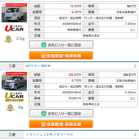
総額
車両
71.4
万円
62
万円
諸費用
整備
9.4万円
定期点検整備付
保証
保証付｜保証期間：12ヵ月｜保証走行距離：無制限
年式
走行
2018(H30)年式
7.4万km
車検
修復
車検整備付
なし
店舗
島根県出雲店
3.5
点
三菱
eKワゴン 660 M
総額
車両
133.5
万円
124.8
万円
諸費用
整備
8.7万円
定期点検整備付
保証
保証付｜保証期間：36ヵ月｜保証走行距離：無制限
年式
走行
2025(R07)年式
0.4万km
車検
修復
R10年7月
なし
店舗
島根県松江店
5
点
三菱
ミラージュ 1.0 M メモリーナビ