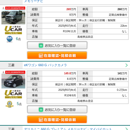
メモリーナビ
総額
車両
269
万円
260
万円
諸費用
整備
9万円
定期点検整備付
保証
保証付｜保証期間：36ヵ月｜保証走行距離：無制限
年式
走行
2025(R07)年式
22km
車検
修復
R10年11月
なし
店舗
島根県浜田店
6
点
三菱
eKワゴン 660 G バックカメラ
総額
車両
149.8
万円
141
万円
諸費用
整備
8.8万円
定期点検整備付
保証
保証付｜保証期間：36ヵ月｜保証走行距離：無制限
年式
走行
2025(R07)年式
0.2万km
車検
修復
R10年9月
なし
店舗
島根県出雲店
5
点
三菱
デリカミニ 660 G プレミアム メモリーナビ・マイパイロット