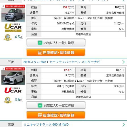
総額
車両
198.5
万円
189
万円
諸費用
整備
9.5万円
定期点検整備付
保証
保証付｜保証期間：36ヵ月｜保証走行距離：無制限
年式
走行
2023(R05)年式
2.1万km
車検
修復
車検整備付
なし
店舗
島根県出雲店
4.5
点
三菱
eKカスタム 660 T セーフティパッケージ メモリーナビ
総額
車両
97.5
万円
88
万円
諸費用
整備
9.5万円
定期点検整備付
保証
保証付｜保証期間：12ヵ月｜保証走行距離：無制限
年式
走行
2017(H29)年式
3.9万km
車検
修復
車検整備付
なし
店舗
島根県出雲店
3.5
点
三菱
ミニキャブトラック 660 M 4WD