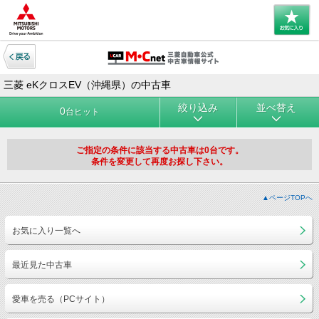
三菱 eKクロスEV（沖縄県）の中古車
絞り込み
並べ替え
0
台ヒット
ご指定の条件に該当する中古車は0台です。
条件を変更して再度お探し下さい。
▲ページTOPへ
お気に入り一覧へ
最近見た中古車
愛車を売る（PCサイト）