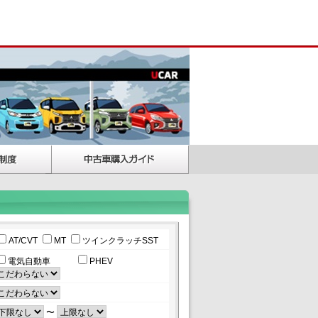
AT/CVT
MT
ツインクラッチSST
電気自動車
PHEV
〜