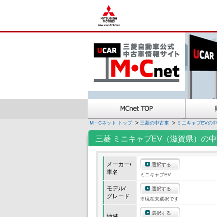
M・Cネット トップ
三菱の中古車
ミニキャブEVの
三菱 ミニキャブEV（滋賀県）の
メーカー/
選択する
車名
ミニキャブEV
モデル/
選択する
グレード
※現在未選択です
選択する
地域