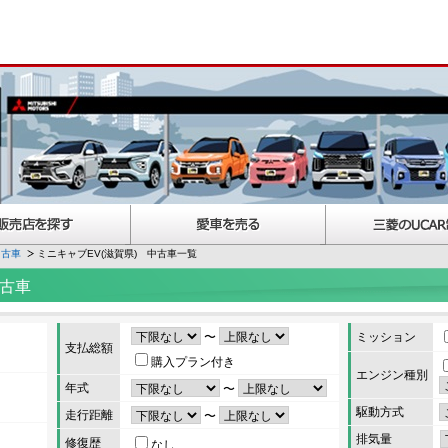
中古車
ミニキャブEV(滋賀県) 中古車一覧
中古車
〜
ミッション
支払総額
購入プラン付き
エンジン種別
年式
〜
駆動方式
走行距離
〜
排気量
修復歴
なし