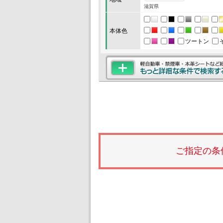
滋賀県
本体色
ツートン
ご指定の条