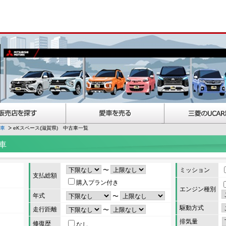
古車
eKスペース(滋賀県) 中古車一覧
車
〜
ミッション
支払総額
購入プラン付き
エンジン種別
年式
〜
駆動方式
走行距離
〜
排気量
修復歴
なし