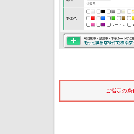
滋賀県
本体色
ツートン
ご指定の条