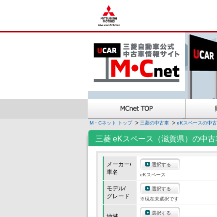
M・Cネット トップ
三菱の中古車
eKスペースの中
三菱 eKスペース（滋賀県）の中古
メーカー/
選択する
車名
eKスペース
モデル/
選択する
グレード
※現在未選択です
選択する
地域