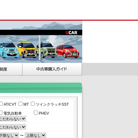
AT/CVT
MT
ツインクラッチSST
電気自動車
PHEV
〜