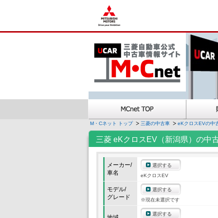
M・Cネット トップ
三菱の中古車
eKクロスEVの中
三菱 eKクロスEV（新潟県）の中
メーカー/
選択する
車名
eKクロスEV
モデル/
選択する
グレード
※現在未選択です
選択する
地域