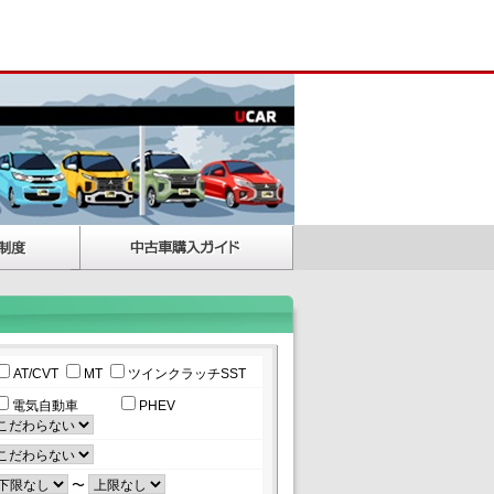
AT/CVT
MT
ツインクラッチSST
電気自動車
PHEV
〜