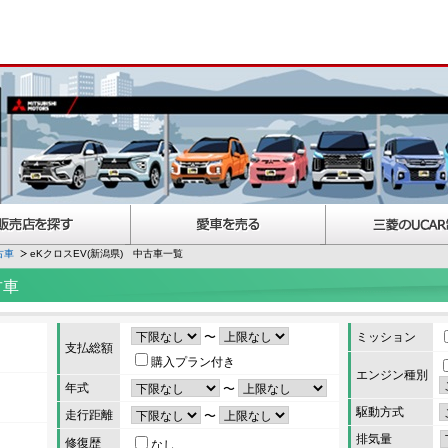
古車
eKクロスEV(新潟県) 中古車一覧
古車
〜
ミッション
支払総額
購入プラン付き
エンジン種別
年式
〜
駆動方式
走行距離
〜
排気量
修復歴
なし