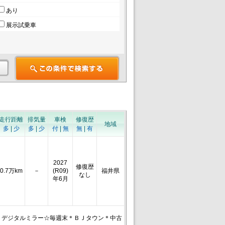
あり
展示試乗車
走行距離
排気量
車検
修復歴
地域
多
|
少
多
|
少
付
|
無
無
|
有
2027
修復歴
0.7万km
－
(R09)
福井県
なし
年6月
 デジタルミラー☆毎週末＊ＢＪタウン＊中古