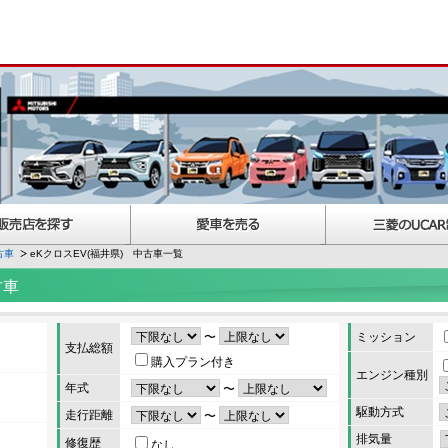
古車
eKクロスEV(福井県) 中古車一覧
古車
〜
ミッション
支払総額
購入プラン付き
エンジン種別
年式
〜
駆動方式
走行距離
〜
排気量
修復歴
なし