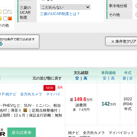
寒冷地仕様
三菱の
UCAR
三菱のUCAR制度とは？
その他
制度
その他
順
支払総額
車両価格
年式
古
元の並び順に戻す
安
|
高
安
|
高
新
|
古
8/4
V P 純ナビ 全方向カメラ マイパイ
149.6
2022
基
万円
142
(R04)
万円
諸費用
・PHEVなど、SUV・ミニバン、軽自
年式
基 7.6万円
他AT｜薄茶Ⅱ
｜定期点検整備付｜
証期間：12ヵ月｜保証走行距離：無制
展示試乗車
純ナビ 全方向カメラ マイパイロット