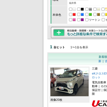
福井県
本体色
ツートン
1
台ヒット
1
〜
1
台を表示
新着
新
|
三菱
eKクロスE
ロット
電気自動車
動車｜その
保証付｜保
限
画像20枚