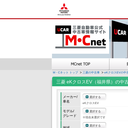
M・Cネット トップ
三菱の中古車
eKクロスEVの中
三菱 eKクロスEV（福井県）の中
メーカー/
選択する
車名
eKクロスEV
モデル/
選択する
グレード
※現在未選択です
選択する
地域