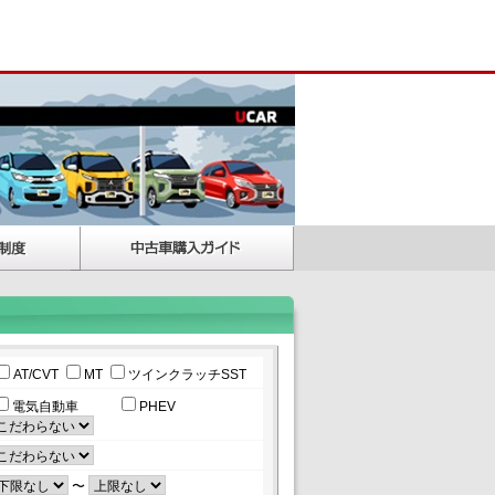
AT/CVT
MT
ツインクラッチSST
電気自動車
PHEV
〜