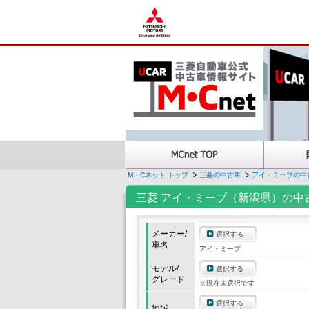
M・Cネット トップ
三菱の中古車
アイ・ミーブの中
三菱 アイ・ミーブ（新潟県）の中
メーカー/
選択する
車名
アイ・ミーブ
モデル/
選択する
グレード
※現在未選択です
選択する
地域