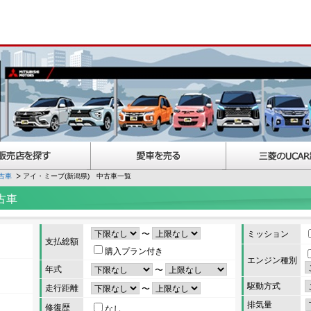
古車
アイ・ミーブ(新潟県) 中古車一覧
古車
〜
ミッション
支払総額
購入プラン付き
エンジン種別
年式
〜
駆動方式
走行距離
〜
排気量
修復歴
なし