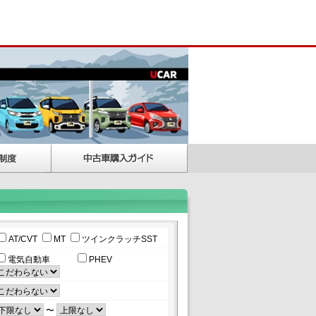
AT/CVT
MT
ツインクラッチSST
電気自動車
PHEV
〜