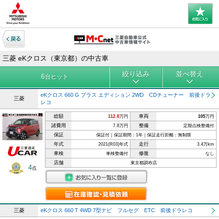
三菱 eKクロス（東京都）の中古車
絞り込み
並べ替え
6
台ヒット
eKクロス 660 G プラス エディション 2WD CDチューナー 前後ドラ
三菱
レコ
総額
車両
112.8
万円
105
万円
諸費用
整備
7.8万円
定期点検整備付
保証
保証付｜保証期間：1年｜保証走行距離：無制限
年式
走行
2021(R03)年式
3.4万km
車検
修復
車検整備付
なし
店舗
東京都調布店
4
点
三菱
eKクロス 660 T 4WD 7型ナビ フルセグ ETC 前後ドラレコ