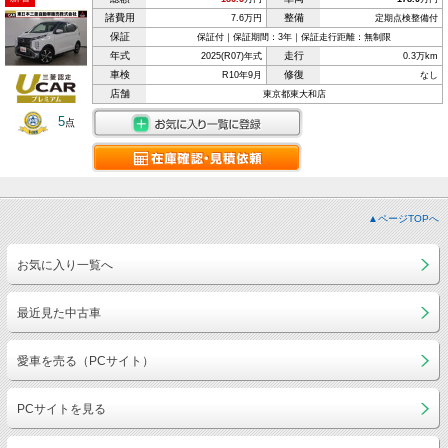
諸費用
整備
7.6万円
定期点検整備付
保証
保証付｜保証期間：3年｜保証走行距離：無制限
年式
走行
2025(R07)年式
0.3万km
車検
修復
R10年9月
なし
店舗
東京都東大和店
5
点
▲ページTOPへ
お気に入り一覧へ
最近見た中古車
愛車を売る（PCサイト）
PCサイトを見る