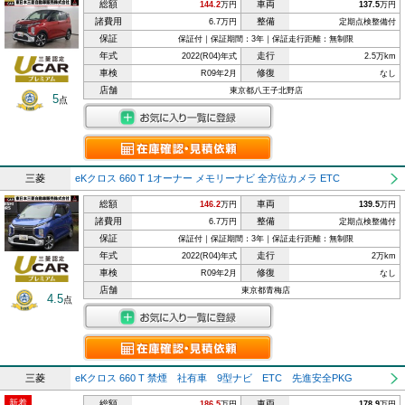
総額
車両
144.2
万円
137.5
万円
諸費用
整備
6.7万円
定期点検整備付
保証
保証付｜保証期間：3年｜保証走行距離：無制限
年式
走行
2022(R04)年式
2.5万km
車検
修復
R09年2月
なし
店舗
東京都八王子北野店
5
点
三菱
eKクロス 660 T 1オーナー メモリーナビ 全方位カメラ ETC
総額
車両
146.2
万円
139.5
万円
諸費用
整備
6.7万円
定期点検整備付
保証
保証付｜保証期間：3年｜保証走行距離：無制限
年式
走行
2022(R04)年式
2万km
車検
修復
R09年2月
なし
店舗
東京都青梅店
4.5
点
三菱
eKクロス 660 T 禁煙 社有車 9型ナビ ETC 先進安全PKG
新着
総額
車両
186.5
万円
178.9
万円