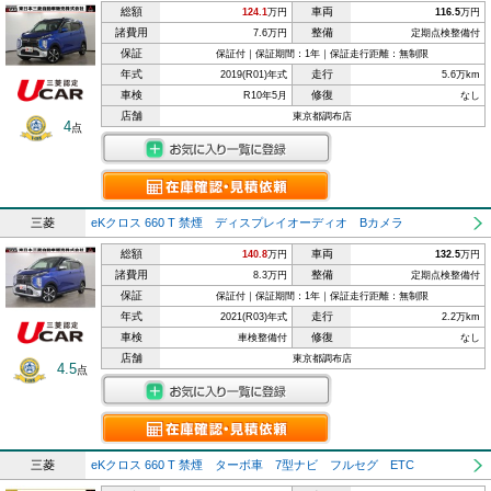
総額
車両
124.1
万円
116.5
万円
諸費用
整備
7.6万円
定期点検整備付
保証
保証付｜保証期間：1年｜保証走行距離：無制限
年式
走行
2019(R01)年式
5.6万km
車検
修復
R10年5月
なし
店舗
東京都調布店
4
点
三菱
eKクロス 660 T 禁煙 ディスプレイオーディオ Bカメラ
総額
車両
140.8
万円
132.5
万円
諸費用
整備
8.3万円
定期点検整備付
保証
保証付｜保証期間：1年｜保証走行距離：無制限
年式
走行
2021(R03)年式
2.2万km
車検
修復
車検整備付
なし
店舗
東京都調布店
4.5
点
三菱
eKクロス 660 T 禁煙 ターボ車 7型ナビ フルセグ ETC