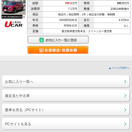
総額
車両
299.6
万円
292.5
万円
諸費用
整備
7.1万円
定期点検整備付
保証
保証付｜保証期間：1年｜保証走行距離：無制限
年式
走行
2020(R02)年式
4.6万km
車検
修復
R09年12月
なし
店舗
鹿児島県鹿児島本店・クリーンカー鹿児島
▲ページTOPへ
お気に入り一覧へ
最近見た中古車
愛車を売る（PCサイト）
PCサイトを見る