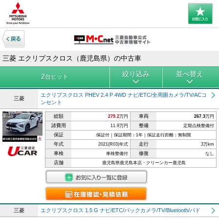
三菱 エクリプスクロス（鹿児島県）の中古車
絞り込み
並べ替え
2
台ヒット
エクリプスクロス PHEV 2.4 P 4WD ナビ/ETC/全周囲カメラ/TV/ACコ
三菱
ンセント
総額
車両
279.2
万円
267.3
万円
諸費用
整備
11.9万円
定期点検整備付
保証
保証付｜保証期間：1年｜保証走行距離：無制限
年式
走行
2021(R03)年式
3万km
車検
修復
車検整備付
なし
店舗
鹿児島県鹿児島本店・クリーンカー鹿児島
三菱
エクリプスクロス 1.5 G ナビ/ETC/バックカメラ/TV/Bluetooth/パド