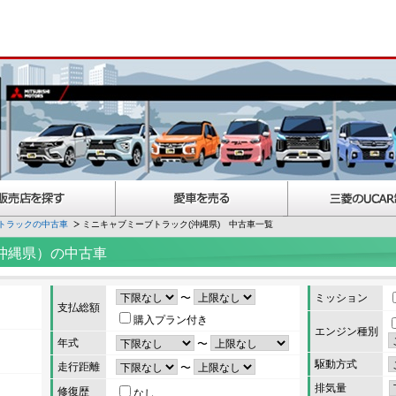
トラックの中古車
ミニキャブミーブトラック(沖縄県) 中古車一覧
沖縄県）の中古車
〜
ミッション
支払総額
購入プラン付き
エンジン種別
年式
〜
駆動方式
走行距離
〜
排気量
修復歴
なし