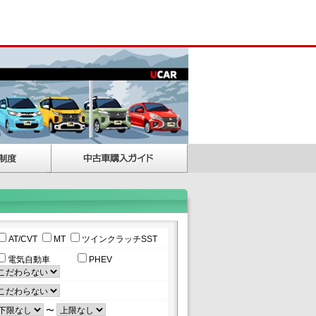
AT/CVT
MT
ツインクラッチSST
電気自動車
PHEV
〜