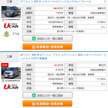
三菱
デリカミニ 660 G メモリーナビ/バックカメラ/ルーフレール
総額
車両
166.9
万円
159
万円
諸費用
整備
7.9万円
定期点検整備付
保証
保証付｜保証期間：1年｜保証走行距離：無制限
年式
走行
2023(R05)年式
1.3万km
車検
修復
車検整備付
なし
店舗
香川県クリーンカー空港通り
4.5
点
eKワゴン 660 M eアシスト プラス エディション 純正メモリーナビ/バ
三菱
ックカメラ/ETC車載器
新着
総額
車両
61.3
万円
53
万円
諸費用
整備
8.3万円
定期点検整備付
保証
保証付｜保証期間：1年｜保証走行距離：無制限
年式
走行
2018(H30)年式
5.7万km
車検
修復
車検整備付
なし
店舗
香川県クリーンカー空港通り