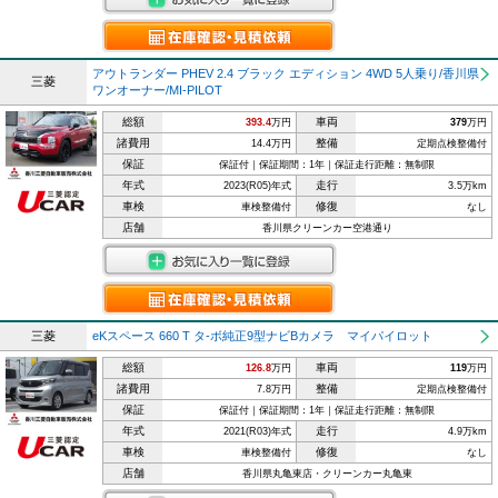
アウトランダー PHEV 2.4 ブラック エディション 4WD 5人乗り/香川県
三菱
ワンオーナー/MI-PILOT
総額
車両
393.4
万円
379
万円
諸費用
整備
14.4万円
定期点検整備付
保証
保証付｜保証期間：1年｜保証走行距離：無制限
年式
走行
2023(R05)年式
3.5万km
車検
修復
車検整備付
なし
店舗
香川県クリーンカー空港通り
三菱
eKスペース 660 T タ-ボ純正9型ナビBカメラ マイパイロット
総額
車両
126.8
万円
119
万円
諸費用
整備
7.8万円
定期点検整備付
保証
保証付｜保証期間：1年｜保証走行距離：無制限
年式
走行
2021(R03)年式
4.9万km
車検
修復
車検整備付
なし
店舗
香川県丸亀東店・クリーンカー丸亀東