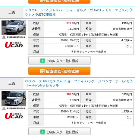
デリカD：5 2.2 ジャスパー ディーゼルターボ 4WD メモリーナビ/バッ
三菱
クカメラ/ETC車載器
総額
車両
310.3
万円
299
万円
諸費用
整備
11.3万円
定期点検整備付
保証
保証付｜保証期間：1年｜保証走行距離：無制限
年式
走行
2018(H30)年式
4.5万km
車検
修復
R09年12月
なし
店舗
香川県クリーンカー空港通り
eKスペース 660 カスタム G セーフティ パッケージ ワンオーナー/メモ
三菱
リーナビ/全方位カメラ
総額
車両
109.9
万円
103
万円
諸費用
整備
6.9万円
定期点検整備付
保証
保証付｜保証期間：1年｜保証走行距離：無制限
年式
走行
2019(H31)年式
1.7万km
車検
修復
R10年3月
なし
店舗
香川県クリーンカー空港通り