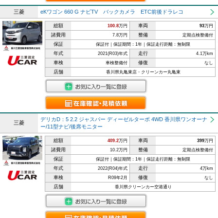
三菱
eKワゴン 660 G ナビTV バックカメラ ETC前後ドラレコ
総額
車両
100.8
万円
93
万円
諸費用
整備
7.8万円
定期点検整備付
保証
保証付｜保証期間：1年｜保証走行距離：無制限
年式
走行
2021(R03)年式
4.1万km
車検
修復
車検整備付
なし
店舗
香川県丸亀東店・クリーンカー丸亀東
デリカD：5 2.2 ジャスパー ディーゼルターボ 4WD 香川県ワンオーナ
三菱
ー/11型ナビ/後席モニター
総額
車両
409.2
万円
399
万円
諸費用
整備
10.2万円
定期点検整備付
保証
保証付｜保証期間：1年｜保証走行距離：無制限
年式
走行
2022(R04)年式
4万km
車検
修復
R09年2月
なし
店舗
香川県クリーンカー空港通り