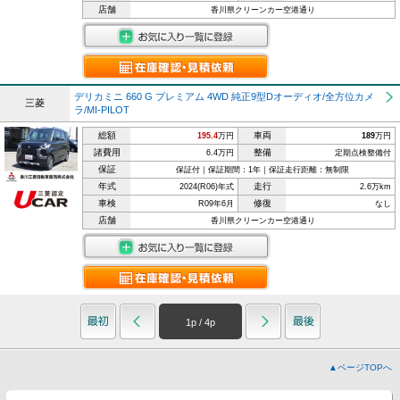
店舗
香川県クリーンカー空港通り
デリカミニ 660 G プレミアム 4WD 純正9型Dオーディオ/全方位カメ
三菱
ラ/MI-PILOT
総額
車両
195.4
万円
189
万円
諸費用
整備
6.4万円
定期点検整備付
保証
保証付｜保証期間：1年｜保証走行距離：無制限
年式
走行
2024(R06)年式
2.6万km
車検
修復
R09年6月
なし
店舗
香川県クリーンカー空港通り
1
p /
4
p
▲ページTOPへ