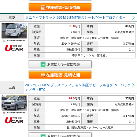
三菱
ミニキャブトラック 660 M 5速MT/荷台シート/ゲートプロテクター
総額
車両
75.8
万円
68
万円
諸費用
整備
7.8万円
定期点検整備付
保証
保証付｜保証期間：1年｜保証走行距離：無制限
年式
走行
2014(H26)年式
3.6万km
車検
修復
車検整備付
なし
店舗
香川県クリーンカー空港通り
eKワゴン 660 M プラス エディション 純正ナビ・フルセグTV・バック
三菱
カメラ・ETC
総額
車両
62.9
万円
55
万円
諸費用
整備
7.9万円
定期点検整備付
保証
保証付｜保証期間：1年｜保証走行距離：無制限
年式
走行
2018(H30)年式
4.1万km
車検
修復
車検整備付
なし
店舗
香川県丸亀東店・クリーンカー丸亀東