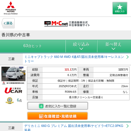
香川県の中古車
絞り込み
並べ替え
63
台ヒット
ミニキャブトラック 660 M 4WD 4速AT/届出済未使用車/キーレスエン
三菱
トリー
総額
車両
121.1
万円
115
万円
諸費用
整備
6.1万円
定期点検整備付
保証
保証付｜保証期間：1年｜保証走行距離：無制限
年式
走行
2025(R07)年式
21km
車検
修復
R09年4月
なし
店舗
香川県クリーンカー空港通り
6
点
デリカミニ 660 G プレミアム 届出済未使用車/ナビドラ+ETC2.0PKG
三菱
装着