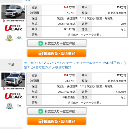
総額
車両
246.3
万円
239
万円
諸費用
整備
7.3万円
定期点検整備付
保証
保証付｜保証期間：1年｜保証走行距離：無制限
年式
走行
2026(R08)年式
2km
車検
修復
R11年2月
なし
店舗
香川県クリーンカー空港通り
S
点
デリカD：5 2.2 G パワーパッケージ ディーゼルターボ 4WD 純正10.1
三菱
型ナビ&全方位カメラ/後側方検知
総額
車両
394.4
万円
379
万円
諸費用
整備
15.4万円
定期点検整備付
保証
保証付｜保証期間：1年｜保証走行距離：無制限
年式
走行
2021(R03)年式
4.8万km
車検
修復
車検整備付
なし
店舗
香川県クリーンカー空港通り
4
点