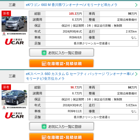
三菱
eKワゴン 660 M 香川県ワンオーナー/メモリーナビ/Bカメラ
新着
総額
車両
105.3
万円
99
万円
諸費用
整備
6.3万円
定期点検整備付
保証
保証付｜保証期間：1年｜保証走行距離：無制限
年式
走行
2024(R06)年式
2.9万km
車検
修復
R09年8月
なし
店舗
香川県クリーンカー空港通り
eKスペース 660 カスタム G セーフティ パッケージ ワンオーナー車/メ
三菱
モリーナビ/全方位カメラ
新着
総額
車両
90.7
万円
84
万円
諸費用
整備
6.7万円
定期点検整備付
保証
保証付｜保証期間：1年｜保証走行距離：無制限
年式
走行
2018(H30)年式
5.6万km
車検
修復
R09年11月
なし
店舗
香川県クリーンカー空港通り