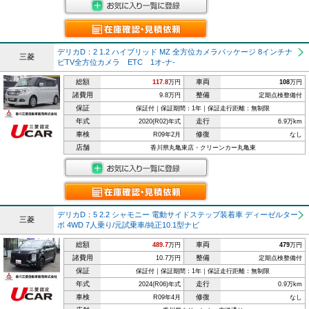
デリカD：2 1.2 ハイブリッド MZ 全方位カメラパッケージ 8インチナ
三菱
ビTV全方位カメラ ETC 1オ-ナ-
総額
車両
117.8
万円
108
万円
諸費用
整備
9.8万円
定期点検整備付
保証
保証付｜保証期間：1年｜保証走行距離：無制限
年式
走行
2020(R02)年式
6.9万km
車検
修復
R09年2月
なし
店舗
香川県丸亀東店・クリーンカー丸亀東
デリカD：5 2.2 シャモニー 電動サイドステップ装着車 ディーゼルター
三菱
ボ 4WD 7人乗り/元試乗車/純正10.1型ナビ
総額
車両
489.7
万円
479
万円
諸費用
整備
10.7万円
定期点検整備付
保証
保証付｜保証期間：1年｜保証走行距離：無制限
年式
走行
2024(R06)年式
0.9万km
車検
修復
R09年4月
なし