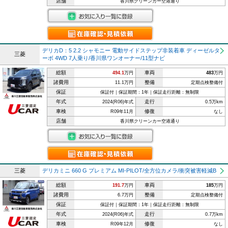
店舗
香川県クリーンカー空港通り
デリカD：5 2.2 シャモニー 電動サイドステップ非装着車 ディーゼルタ
三菱
ーボ 4WD 7人乗り/香川県ワンオーナー/11型ナビ
総額
車両
494.1
万円
483
万円
諸費用
整備
11.1万円
定期点検整備付
保証
保証付｜保証期間：1年｜保証走行距離：無制限
年式
走行
2024(R06)年式
0.5万km
車検
修復
R09年11月
なし
店舗
香川県クリーンカー空港通り
三菱
デリカミニ 660 G プレミアム MI-PILOT/全方位カメラ/衝突被害軽減B
総額
車両
191.7
万円
185
万円
諸費用
整備
6.7万円
定期点検整備付
保証
保証付｜保証期間：1年｜保証走行距離：無制限
年式
走行
2024(R06)年式
0.7万km
車検
修復
R09年12月
なし