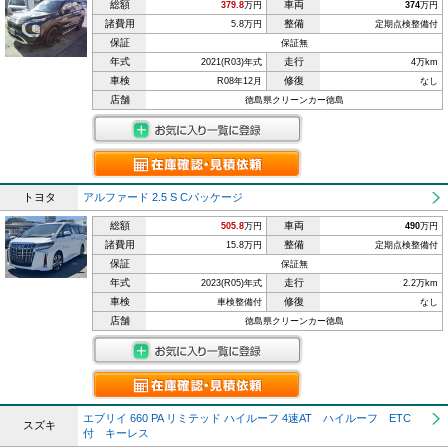
総額
車両
379.8
万円
374
万円
諸費用
整備
5.8万円
定期点検整備付
保証
保証無
年式
走行
2021(R03)年式
4万km
車検
修復
R08年12月
なし
店舗
徳島県クリーンカー徳島
トヨタ
アルファード 2.5 S Cパッケージ
総額
車両
505.8
万円
490
万円
諸費用
整備
15.8万円
定期点検整備付
保証
保証無
年式
走行
2023(R05)年式
2.2万km
車検
修復
車検整備付
なし
店舗
徳島県クリーンカー徳島
エブリイ 660 PA リミテッド ハイルーフ 4速AT ハイルーフ ETC
スズキ
付 キーレス