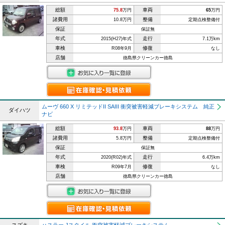
総額
車両
75.8
万円
65
万円
諸費用
整備
10.8万円
定期点検整備付
保証
保証無
年式
走行
2015(H27)年式
7.1万km
車検
修復
R08年9月
なし
店舗
徳島県クリーンカー徳島
ムーヴ 660 X リミテッドII SAIII 衝突被害軽減ブレーキシステム 純正
ダイハツ
ナビ
総額
車両
93.8
万円
88
万円
諸費用
整備
5.8万円
定期点検整備付
保証
保証無
年式
走行
2020(R02)年式
6.4万km
車検
修復
R09年7月
なし
店舗
徳島県クリーンカー徳島