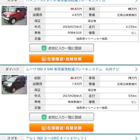
スズキ
ハスラー Jスタイル 衝突被害軽減ブレーキシステム
総額
車両
99.8
万円
95
万円
諸費用
整備
4.8万円
定期点検整備付
保証
保証無
年式
走行
2015(H27)年式
4.2万km
車検
修復
R08年10月
なし
店舗
徳島県クリーンカー徳島
ダイハツ
ムーヴ 660 X SAII 衝突被害軽減ブレーキシステム 社外ナビ
総額
車両
86.8
万円
79
万円
諸費用
整備
7.8万円
定期点検整備付
保証
保証無
年式
走行
2017(H29)年式
5万km
車検
修復
車検整備付
なし
店舗
徳島県クリーンカー徳島
スズキ
アルト 660 ターボRS オートギヤシフト