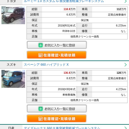
トヨタ
ルーミー 1.0 カスタム G 衝突被害軽減ブレーキシステム
総額
車両
118.8
万円
112
万円
諸費用
整備
6.8万円
定期点検整備付
保証
保証無
年式
走行
2019(R01)年式
6.2万km
車検
修復
R08年10月
なし
店舗
徳島県クリーンカー徳島
スズキ
スペーシア 660 ハイブリッド X
総額
車両
136.8
万円
128
万円
諸費用
整備
8.8万円
定期点検整備付
保証
保証無
年式
走行
2018(H30)年式
4.2万km
車検
修復
車検整備無
なし
店舗
徳島県クリーンカー徳島
日産
デイズルークス 660 X 衝突被害軽減ブレーキシステム