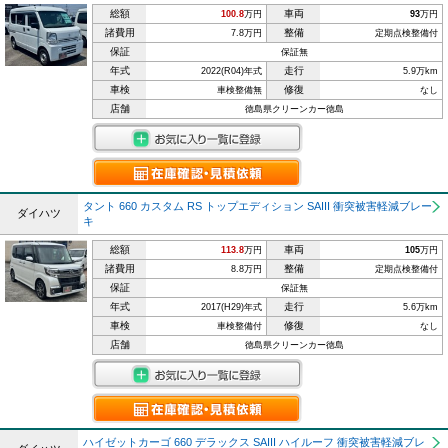
総額
車両
100.8
万円
93
万円
諸費用
整備
7.8万円
定期点検整備付
保証
保証無
年式
走行
2022(R04)年式
5.9万km
車検
修復
車検整備無
なし
店舗
徳島県クリーンカー徳島
タント 660 カスタム RS トップエディション SAIII 衝突被害軽減ブレー
ダイハツ
キ
総額
車両
113.8
万円
105
万円
諸費用
整備
8.8万円
定期点検整備付
保証
保証無
年式
走行
2017(H29)年式
5.6万km
車検
修復
車検整備付
なし
店舗
徳島県クリーンカー徳島
ハイゼットカーゴ 660 デラックス SAIII ハイルーフ 衝突被害軽減ブレ