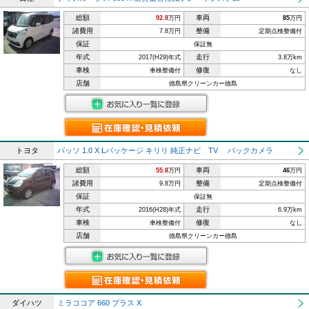
総額
車両
92.8
万円
85
万円
諸費用
整備
7.8万円
定期点検整備付
保証
保証無
年式
走行
2017(H29)年式
3.8万km
車検
修復
車検整備付
なし
店舗
徳島県クリーンカー徳島
トヨタ
パッソ 1.0 X Lパッケージ キリリ 純正ナビ TV バックカメラ
総額
車両
55.8
万円
46
万円
諸費用
整備
9.8万円
定期点検整備付
保証
保証無
年式
走行
2016(H28)年式
6.9万km
車検
修復
車検整備付
なし
店舗
徳島県クリーンカー徳島
ダイハツ
ミラココア 660 プラス X