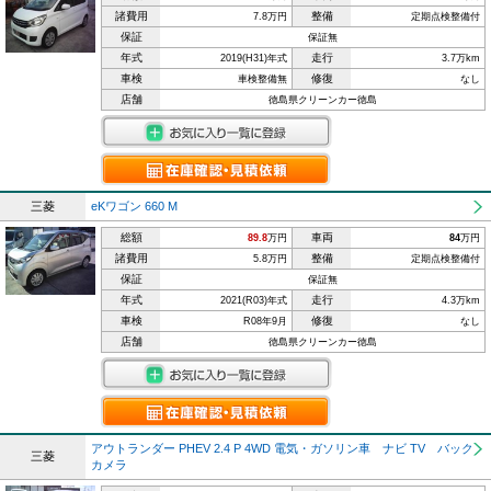
諸費用
整備
7.8万円
定期点検整備付
保証
保証無
年式
走行
2019(H31)年式
3.7万km
車検
修復
車検整備無
なし
店舗
徳島県クリーンカー徳島
三菱
eKワゴン 660 M
総額
車両
89.8
万円
84
万円
諸費用
整備
5.8万円
定期点検整備付
保証
保証無
年式
走行
2021(R03)年式
4.3万km
車検
修復
R08年9月
なし
店舗
徳島県クリーンカー徳島
アウトランダー PHEV 2.4 P 4WD 電気・ガソリン車 ナビ TV バック
三菱
カメラ