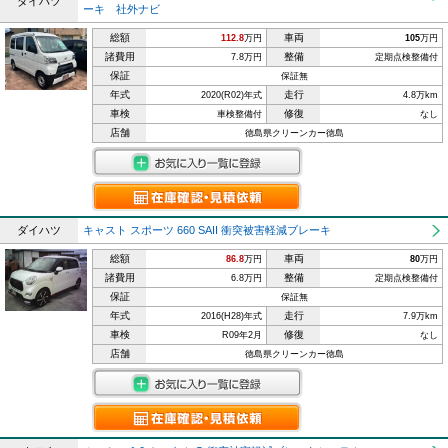
ダイハツ
ーキ 社外ナビ
総額
車両
112.8
万円
105
万円
諸費用
整備
7.8万円
定期点検整備付
保証
保証無
年式
走行
2020(R02)年式
4.8万km
車検
修復
車検整備付
なし
店舗
徳島県クリーンカー徳島
ダイハツ
キャスト スポーツ 660 SAII 衝突被害軽減ブレーキ
総額
車両
86.8
万円
80
万円
諸費用
整備
6.8万円
定期点検整備付
保証
保証無
年式
走行
2016(H28)年式
7.9万km
車検
修復
R09年2月
なし
店舗
徳島県クリーンカー徳島