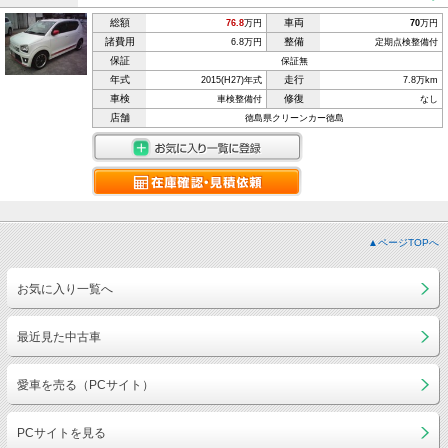
総額
車両
76.8
万円
70
万円
諸費用
整備
6.8万円
定期点検整備付
保証
保証無
年式
走行
2015(H27)年式
7.8万km
車検
修復
車検整備付
なし
店舗
徳島県クリーンカー徳島
▲ページTOPへ
お気に入り一覧へ
最近見た中古車
愛車を売る（PCサイト）
PCサイトを見る