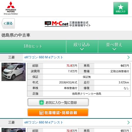
徳島県の中古車
絞り込み
並べ替え
18
台ヒット
三菱
eKワゴン 660 M eアシスト
総額
車両
71.8
万円
64
万円
諸費用
整備
7.8万円
定期点検整備付
保証
保証無
年式
走行
2019(H31)年式
3.6万km
車検
修復
車検整備付
なし
店舗
徳島県クリーンカー徳島
三菱
eKワゴン 660 M eアシスト
総額
車両
72.8
万円
65
万円