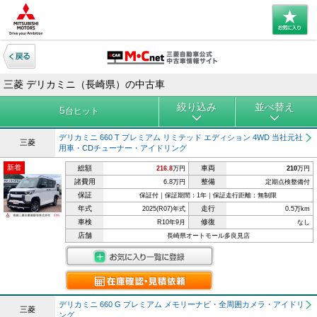
三菱 デリカミニ（長崎県）の中古車
絞り込み
並べ替え
5
台ヒット
デリカミニ 660 T プレミアム リミテッド エディション 4WD 当社元社
三菱
用車・CDチューナー・アイドリング
新着
総額
車両
216.8
万円
210
万円
諸費用
整備
6.8万円
定期点検整備付
保証
保証付｜保証期間：1年｜保証走行距離：無制限
年式
走行
2025(R07)年式
0.5万km
車検
修復
R10年9月
なし
店舗
長崎県オートモール多良見店
デリカミニ 660 G プレミアム メモリーナビ・全周囲カメラ・アイドリ
三菱
ング