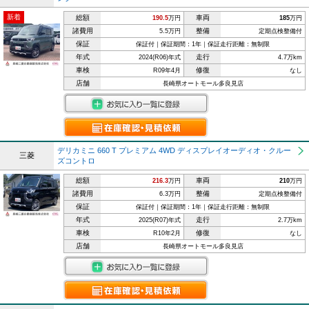
新着
総額
車両
190.5
万円
185
万円
諸費用
整備
5.5万円
定期点検整備付
保証
保証付｜保証期間：1年｜保証走行距離：無制限
年式
走行
2024(R06)年式
4.7万km
車検
修復
R09年4月
なし
店舗
長崎県オートモール多良見店
デリカミニ 660 T プレミアム 4WD ディスプレイオーディオ・クルー
三菱
ズコントロ
総額
車両
216.3
万円
210
万円
諸費用
整備
6.3万円
定期点検整備付
保証
保証付｜保証期間：1年｜保証走行距離：無制限
年式
走行
2025(R07)年式
2.7万km
車検
修復
R10年2月
なし
店舗
長崎県オートモール多良見店