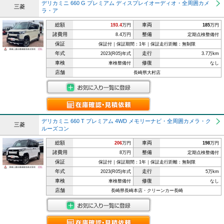
デリカミニ 660 G プレミアム ディスプレイオーディオ・全周囲カメ
三菱
ラ・ア
総額
車両
193.4
万円
185
万円
諸費用
整備
8.4万円
定期点検整備付
保証
保証付｜保証期間：1年｜保証走行距離：無制限
年式
走行
2023(R05)年式
3.7万km
車検
修復
車検整備付
なし
店舗
長崎県大村店
デリカミニ 660 T プレミアム 4WD メモリーナビ・全周囲カメラ・ク
三菱
ルーズコン
総額
車両
206
万円
198
万円
諸費用
整備
8万円
定期点検整備付
保証
保証付｜保証期間：1年｜保証走行距離：無制限
年式
走行
2023(R05)年式
5万km
車検
修復
車検整備付
なし
店舗
長崎県長崎本店・クリーンカー長崎