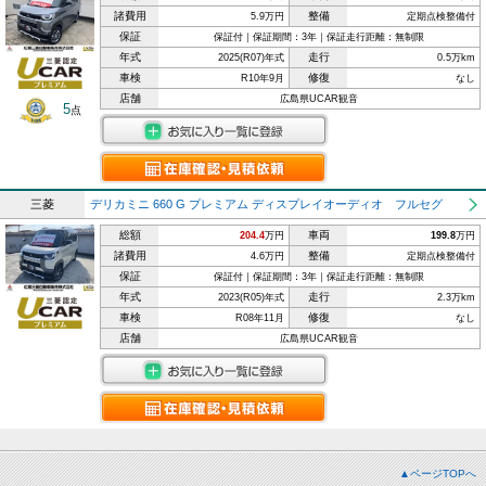
諸費用
整備
5.9万円
定期点検整備付
保証
保証付｜保証期間：3年｜保証走行距離：無制限
年式
走行
2025(R07)年式
0.5万km
車検
修復
R10年9月
なし
店舗
広島県UCAR観音
5
点
三菱
デリカミニ 660 G プレミアム ディスプレイオーディオ フルセグ
総額
車両
204.4
万円
199.8
万円
諸費用
整備
4.6万円
定期点検整備付
保証
保証付｜保証期間：3年｜保証走行距離：無制限
年式
走行
2023(R05)年式
2.3万km
車検
修復
R08年11月
なし
店舗
広島県UCAR観音
▲ページTOPへ