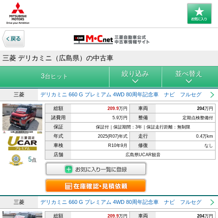
三菱 デリカミニ（広島県）の中古車
絞り込み
並べ替え
3
台ヒット
三菱
デリカミニ 660 G プレミアム 4WD 80周年記念車 ナビ フルセグ
総額
車両
209.9
万円
204
万円
諸費用
整備
5.9万円
定期点検整備付
保証
保証付｜保証期間：3年｜保証走行距離：無制限
年式
走行
2025(R07)年式
0.4万km
車検
修復
R10年9月
なし
店舗
広島県UCAR観音
5
点
三菱
デリカミニ 660 G プレミアム 4WD 80周年記念車 ナビ フルセグ
総額
車両
209.9
万円
204
万円