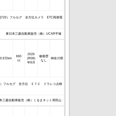
Q720）フルセグ 全方位カメラ ETC両側電
東日本三菱自動車販売（株）UCAR平塚
2026
660
修復歴
0.9万km
(R08)
神奈川県
cc
なし
年8月
720）フルセグ 全方位 ＥＴＣ ドラレコ点検
本三菱自動車販売（株）くるまネット津田山