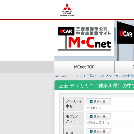
M・Cネット トップ
三菱の中古車
デリカミニの中古
三菱 デリカミニ（神奈川県）の中
メーカー/
選択する
車名
デリカミニ
モデル/
選択する
グレード
※現在未選択です
選択する
地域