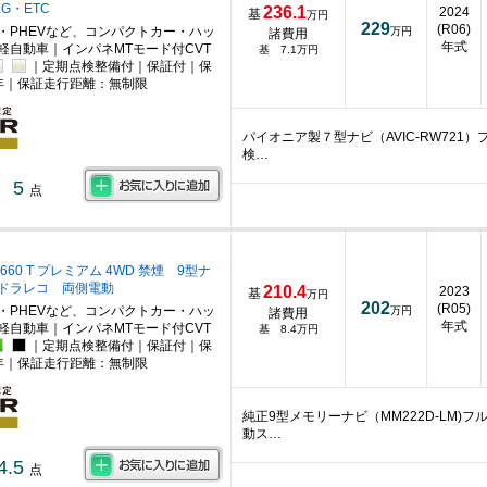
G・ETC
236.1
2024
基
万円
229
(R06)
・PHEVなど、コンパクトカー・ハッ
万円
諸費用
年式
軽自動車｜インパネMTモード付CVT
基 7.1万円
｜定期点検整備付｜保証付｜保
年｜保証走行距離：無制限
パイオニア製７型ナビ（AVIC-RW721
検…
5
点
660 T プレミアム 4WD 禁煙 9型ナ
 ドラレコ 両側電動
210.4
2023
基
万円
202
(R05)
・PHEVなど、コンパクトカー・ハッ
万円
諸費用
年式
軽自動車｜インパネMTモード付CVT
基 8.4万円
｜定期点検整備付｜保証付｜保
年｜保証走行距離：無制限
純正9型メモリーナビ（MM222D-LM
動ス…
4.5
点