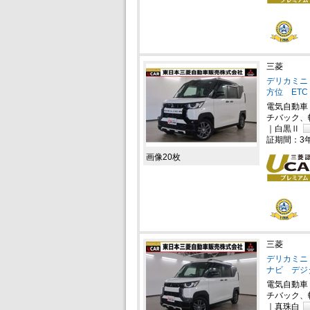
三菱
デリカミニ 
方位 ET
電気自動車
チバック、
｜白黒Ⅱ
証期間：3
画像20枚
三菱
デリカミニ 
ナビ デジ
電気自動車
チバック、
｜真珠白