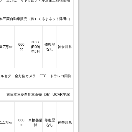
ルセグ 全方位 リヤ５面フィルム施工点検整備
本三菱自動車販売（株）くるまネット津田山
2027
660
修復歴
0.7万km
(R09)
神奈川県
cc
なし
年5月
）フルセグ 全方位カメラ ETC ドラレコ両側
東日本三菱自動車販売（株）UCAR平塚
660
車検整備
修復歴
1.1万km
神奈川県
cc
付
なし