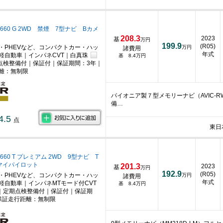
660 G 2WD 禁煙 7型ナビ Bカメ
208.3
2023
基
万円
199.9
(R05)
・PHEVなど、コンパクトカー・ハッ
万円
諸費用
年式
軽自動車｜インパネCVT｜白真珠
基 8.4万円
点検整備付｜保証付｜保証期間：3年｜
離：無制限
パイオニア製７型メモリーナビ（AVIC-R
備…
4.5
点
東日
660 T プレミアム 2WD 9型ナビ T
 マイパイロット
201.3
2023
基
万円
192.9
(R05)
・PHEVなど、コンパクトカー・ハッ
万円
諸費用
年式
軽自動車｜インパネMTモード付CVT
基 8.4万円
｜定期点検整備付｜保証付｜保証期
保証走行距離：無制限