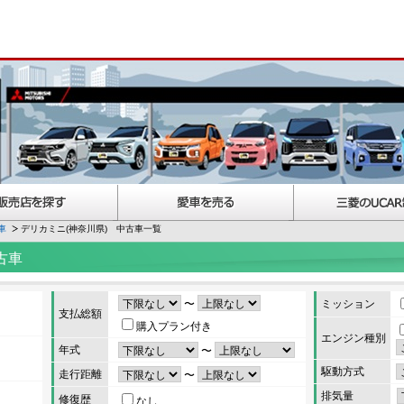
車
デリカミニ(神奈川県) 中古車一覧
古車
〜
ミッション
支払総額
購入プラン付き
エンジン種別
年式
〜
駆動方式
走行距離
〜
排気量
修復歴
なし