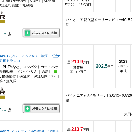
｜定期点検整備付｜保証付｜保証期
Aプラン 9万円
Bプラン 11.8万円
保証走行距離：無制限
パイオニア製９型メモリーナビ（AVIC-R
動…
5
点
660 G プレミアム 2WD 禁煙 7型ナ
 前後ドラレコ
210.9
2023
基
万円
202.5
(R05)
・PHEVなど、コンパクトカー・ハッ
万円
諸費用
年式
軽自動車｜インパネCVT｜緑黒Ⅱ
基 8.4万円
点検整備付｜保証付｜保証期間：3年｜
離：無制限
パイオニア7型メモリーナビ(AVIC-RQ
整…
4.5
点
東日
210.7
基
万円
660 T プレミアム 4WD 禁煙 10型ナ