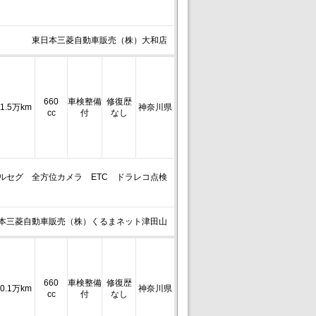
東日本三菱自動車販売（株）大和店
660
車検整備
修復歴
1.5万km
神奈川県
cc
付
なし
）フルセグ 全方位カメラ ETC ドラレコ点検
本三菱自動車販売（株）くるまネット津田山
660
車検整備
修復歴
0.1万km
神奈川県
cc
付
なし