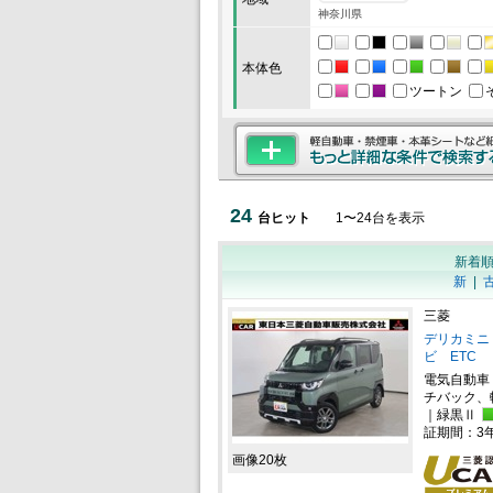
神奈川県
本体色
ツートン
24
台ヒット
1
〜
24
台を表示
新着
新
|
三菱
デリカミニ 
ビ ETC
電気自動車
チバック、
｜緑黒Ⅱ
証期間：3
画像20枚