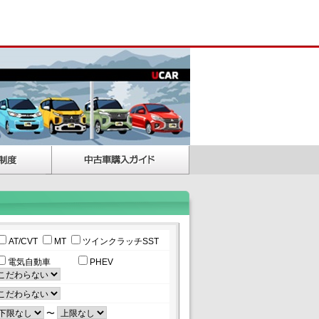
AT/CVT
MT
ツインクラッチSST
電気自動車
PHEV
〜