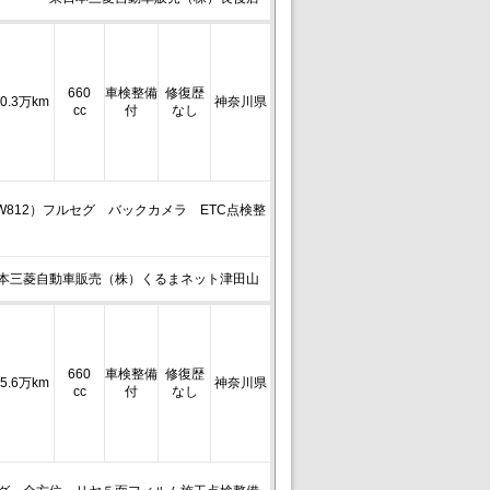
660
車検整備
修復歴
0.3万km
神奈川県
cc
付
なし
W812）フルセグ バックカメラ ETC点検整
本三菱自動車販売（株）くるまネット津田山
660
車検整備
修復歴
5.6万km
神奈川県
cc
付
なし