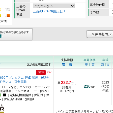
寒冷地仕様
三菱の
UCAR
三菱のUCAR制度とは？
その他
制度
その他
順
支払総額
車両価格
年式
古
元の並び順に戻す
安
|
高
安
|
高
新
|
古
8/7
660 T プレミアム 4WD 禁煙 9型ナ
 ドラレコ 両側電動
222.7
2023
基
万円
216
(R05)
・PHEVなど、コンパクトカー・ハッ
万円
諸費用
年式
軽自動車｜インパネMTモード付CVT
基 6.7万円
｜定期点検整備付｜保証付｜保
年｜保証走行距離：無制限
パイオニア製９型メモリーナビ（AVIC-R