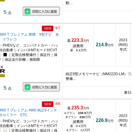
動…
5
点
8/7
660 T プレミアム 禁煙 9型ナビ 全
C ドラレコ
223.3
2023
基
万円
214.9
(R05)
・PHEVなど、コンパクトカー・ハッ
万円
諸費用
年式
軽自動車｜インパネMTモード付CVT
基 8.4万円
｜定期点検整備付｜保証付｜保
年｜保証走行距離：無制限
純正9型メモリーナビ（MM222D-LM
整備…
5
点
東日
8/6
235.3
基
万円
660 T プレミアム 4WD 純正9インチ
Aプラン
238.9
万円
タルミラー ETC
2023
Bプラン
236
万円
226.9
(R05)
・PHEVなど、コンパクトカー・ハッ
万円
諸費用
年式
軽自動車｜インパネMTモード付CVT
基 8.4万円
｜定期点検整備付｜保証付｜保
Aプラン 12万円