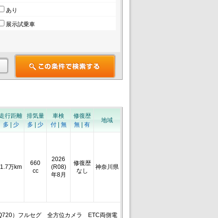
あり
展示試乗車
走行距離
排気量
車検
修復歴
地域
多
|
少
多
|
少
付
|
無
無
|
有
2026
660
修復歴
1.7万km
(R08)
神奈川県
cc
なし
年8月
Q720）フルセグ 全方位カメラ ETC両側電