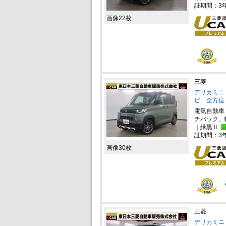
証期間：3
画像22枚
三菱
デリカミニ 
ビ 全方位
電気自動車
チバック、
｜緑黒Ⅱ
証期間：3
画像30枚
三菱
デリカミニ 