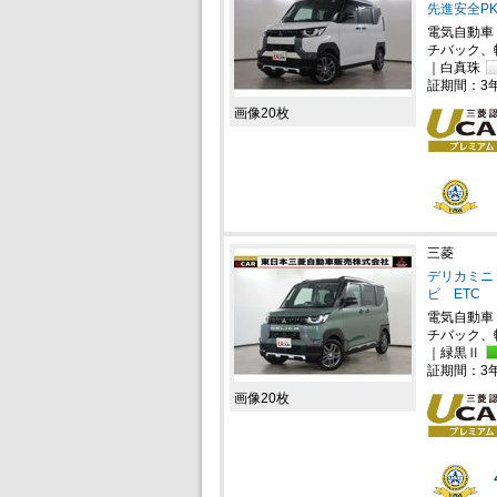
先進安全PK
電気自動車
チバック、
｜白真珠
証期間：3
画像20枚
三菱
デリカミニ 
ビ ETC
電気自動車
チバック、
｜緑黒Ⅱ
証期間：3
画像20枚