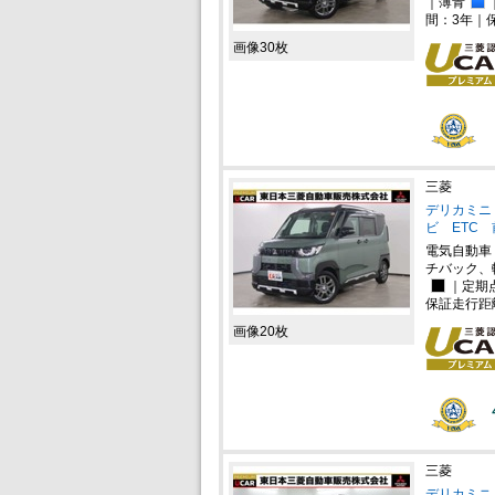
｜薄青
間：3年｜
画像30枚
三菱
デリカミニ 
ビ ETC
電気自動車
チバック、
｜定期
保証走行距
画像20枚
三菱
デリカミニ 