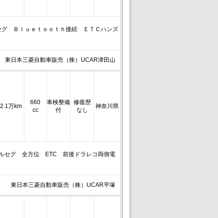
セグ Ｂｌｕｅｔｏｏｔｈ接続 ＥＴＣハンズ
東日本三菱自動車販売（株）UCAR津田山
660
車検整備
修復歴
2.1万km
神奈川県
cc
付
なし
）フルセグ 全方位 ETC 前後ドラレコ両側電
東日本三菱自動車販売（株）UCAR平塚