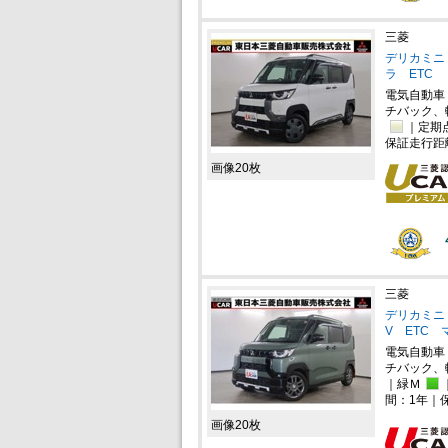
三菱
デリカミニ 
ラ ETC
電気自動車
チバック、
｜定期
保証走行距
画像20枚
三菱
デリカミニ 
V ETC
電気自動車
チバック、
｜緑Ｍ
間：1年｜
画像20枚