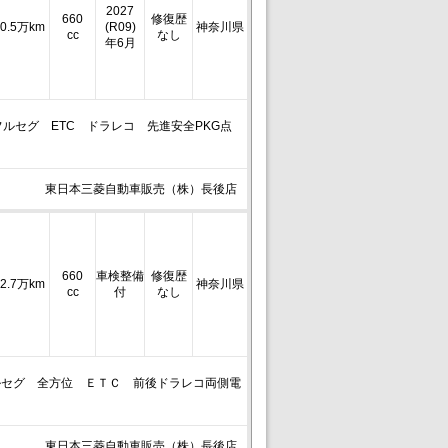
2027
660
修復歴
0.5万km
(R09)
神奈川県
cc
なし
年6月
）フルセグ ETC ドラレコ 先進安全PKG点
東日本三菱自動車販売（株）長後店
660
車検整備
修復歴
2.7万km
神奈川県
cc
付
なし
)フルセグ 全方位 ＥＴＣ 前後ドラレコ両側電
東日本三菱自動車販売（株）長後店