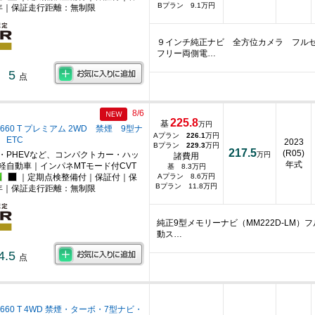
Bプラン 9.1万円
年｜保証走行距離：無制限
９インチ純正ナビ 全方位カメラ フル
フリー両側電…
5
点
8/6
225.8
基
万円
660 T プレミアム 2WD 禁煙 9型ナ
Aプラン
226.1
万円
 ETC
2023
Bプラン
229.3
万円
217.5
(R05)
・PHEVなど、コンパクトカー・ハッ
万円
諸費用
年式
軽自動車｜インパネMTモード付CVT
基 8.3万円
｜定期点検整備付｜保証付｜保
Aプラン 8.6万円
Bプラン 11.8万円
年｜保証走行距離：無制限
純正9型メモリーナビ（MM222D-LM
動ス…
4.5
点
660 T 4WD 禁煙・ターボ・7型ナビ・