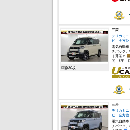
三菱
デリカミニ 
ビ 全方位
電気自動車
チバック、
｜薄茶Ｍ
間：3年｜
画像30枚
三菱
デリカミニ 
ビ 全方位
電気自動車
チバック、