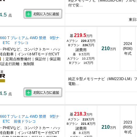
9型メモリーナビ（MM318D-LM）フ
付で安…
4.5
点
東日
219.5
基
万円
660 T プレミアム 4WD 禁煙 9型ナ
Aプラン
220.2
万円
 ETC ドラレコ
2024
Bプラン
226
万円
210
(R06)
・PHEVなど、コンパクトカー・ハッ
万円
諸費用
年式
軽自動車｜インパネMTモード付CVT
基 9.5万円
｜定期点検整備付｜保証付｜保証期
Aプラン 10.2万円
Bプラン 16万円
保証走行距離：無制限
純正９型メモリーナビ（MM223D-LM
電動…
4.5
点
218.3
基
万円
660 T プレミアム 4WD 禁煙 9型ナ
Aプラン
219
万円
 ETC 前後ドラレコ
2023
Bプラン
221.8
万円
210
(R05)
・PHEVなど、コンパクトカー・ハッ
万円
諸費用
年式
軽自動車｜インパネMTモード付CVT
基 8.3万円