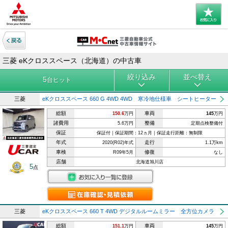
三菱 eKクロススペース（北海道）の中古車
絞り込み
並べ替え
5
台ヒット
三菱
eKクロススペース 660 G 4WD 4WD 寒冷地仕様車 シートヒーター
総額
車両
150.6
万円
145
万円
諸費用
整備
5.6万円
定期点検整備付
保証
保証付｜保証期間：12ヵ月｜保証走行距離：無制限
年式
走行
2020(R02)年式
1.1万km
車検
修復
R09年5月
なし
店舗
北海道旭川店
5
点
三菱
eKクロススペース 660 T 4WD デジタルルームミラー 全方位カメラ
総額
車両
151.1
万円
145
万円