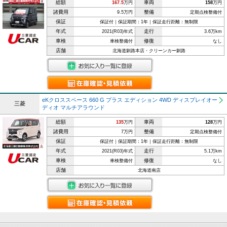
総額
車両
167.5
万円
158
万円
諸費用
整備
9.5万円
定期点検整備付
保証
保証付｜保証期間：1年｜保証走行距離：無制限
年式
走行
2021(R03)年式
3.6万km
車検
修復
車検整備付
なし
店舗
北海道釧路本店・クリーンカー釧路
eKクロススペース 660 G プラス エディション 4WD ディスプレイオー
三菱
ディオ マルチアラウンド
総額
車両
135
万円
128
万円
諸費用
整備
7万円
定期点検整備付
保証
保証付｜保証期間：1年｜保証走行距離：無制限
年式
走行
2021(R03)年式
5.1万km
車検
修復
車検整備付
なし
店舗
北海道南店