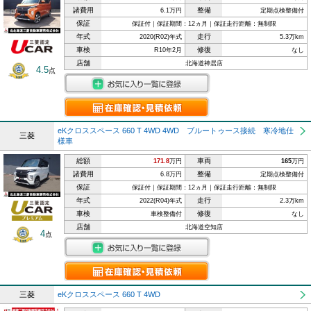
諸費用
整備
6.1万円
定期点検整備付
保証
保証付｜保証期間：12ヵ月｜保証走行距離：無制限
年式
走行
2020(R02)年式
5.3万km
車検
修復
R10年2月
なし
店舗
北海道神居店
4.5
点
eKクロススペース 660 T 4WD 4WD ブルートゥース接続 寒冷地仕
三菱
様車
総額
車両
171.8
万円
165
万円
諸費用
整備
6.8万円
定期点検整備付
保証
保証付｜保証期間：12ヵ月｜保証走行距離：無制限
年式
走行
2022(R04)年式
2.3万km
車検
修復
車検整備付
なし
店舗
北海道空知店
4
点
三菱
eKクロススペース 660 T 4WD