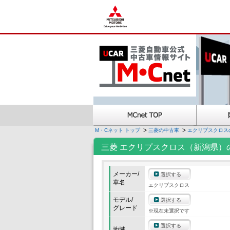
M・Cネット トップ
三菱の中古車
エクリプスクロス
三菱 エクリプスクロス（新潟県）
メーカー/
選択する
車名
エクリプスクロス
モデル/
選択する
グレード
※現在未選択です
選択する
地域