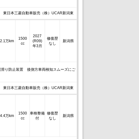
東日本三菱自動車販売（株）UCAR新潟東
2027
1500
修復歴
2.1万km
(R09)
新潟県
cc
なし
年3月
横滑り防止装置 後側方車両検知スムーズにご
東日本三菱自動車販売（株）UCAR新潟東
1500
車検整備
修復歴
4.4万km
新潟県
cc
付
なし