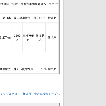
横滑り防止装置 後側方車両検知スムーズにご
東日本三菱自動車販売（株）UCAR新潟東
1500
車検整備
修復歴
3.2万km
新潟県
cc
付
なし
動車販売（株）長岡中央店・UCAR長岡中央
エクリプスクロス（新潟県）中古車検索トップへ