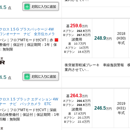
4.5
点
259.6
基
万円
ロス 1.5 G プラスパッケージ 4W
Aプラン
262.9
万円
2018
 ワンオーナー ナビ 全方位カメラ
Bプラン
267.5
万円
248.9
(H30)
万円
諸費用
ニバン｜フロアMTモード付CVT｜赤
年式
基 10.7万円
整備付｜保証付｜保証期間：1年｜保
Aプラン 14万円
：無制限
Bプラン 18.6万円
衝突被害軽減ブレーキ 車線逸脱警報 
案内させてい…
4.5
点
264.3
基
万円
ロス 1.5 ブラック エディション 4W
Aプラン
266.6
万円
2019
ーナー ナビ バックカメラ ETC
Bプラン
268.9
万円
246.5
(H31)
万円
諸費用
ニバン｜フロアMTモード付CVT｜深銀
年式
基 17.8万円
期点検整備付｜保証付｜保証期間：1年
Aプラン 20.1万円
距離：無制限
Bプラン 22.4万円