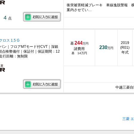
衝突被害軽減ブレーキ 車線逸脱警報 
案内させてい…
4
点
ロス 1.5 G
244
2019
基
万円
ニバン｜フロアMTモード付CVT｜深銀
230
(R01)
万円
諸費用
期点検整備付｜保証付｜保証期間：12
年式
基 14万円
走行距離：無制限
中越三菱自
三菱 