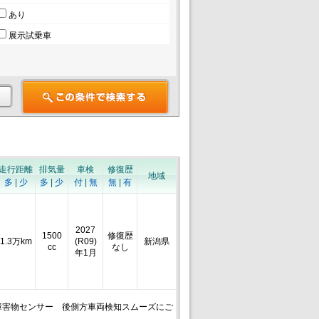
あり
展示試乗車
走行距離
排気量
車検
修復歴
地域
多
|
少
多
|
少
付
|
無
無
|
有
2027
1500
修復歴
1.3万km
(R09)
新潟県
cc
なし
年1月
障害物センサー 後側方車両検知スムーズにご