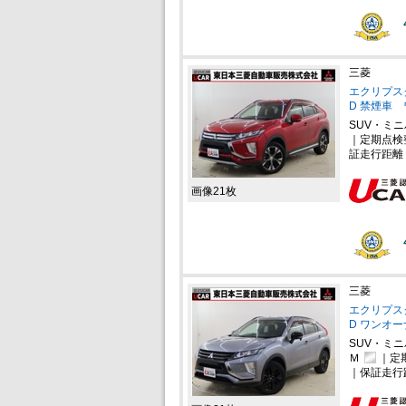
三菱
エクリプスク
D 禁煙車
SUV・ミ
｜定期点検
証走行距離
画像21枚
三菱
エクリプスク
D ワンオ
SUV・ミ
Ｍ
｜定
｜保証走行