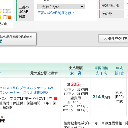
寒冷地仕様
三菱の
UCAR
三菱のUCAR制度とは？
その他
制度
その他
順
支払総額
車両価格
年式
古
元の並び順に戻す
安
|
高
安
|
高
新
|
古
325
基
万円
ロス 1.5 G プラスパッケージ 4W
Aプラン
327
万円
2020
 ワンオーナー スマホ連携DPO
Bプラン
333
万円
314.9
(R02)
万円
諸費用
ニバン｜フロアMTモード付CVT｜赤
年式
基 10.1万円
整備付｜保証付｜保証期間：1年｜保
Aプラン 12.1万円
：無制限
Bプラン 18.1万円
衝突被害軽減ブレーキ 車線逸脱警報 
案内させてい…