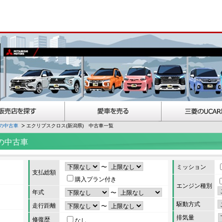
の中古車
エクリプスクロス(新潟県) 中古車一覧
の中古車
〜
ミッション
支払総額
購入プラン付き
エンジン種別
年式
〜
駆動方式
走行距離
〜
排気量
修復歴
なし