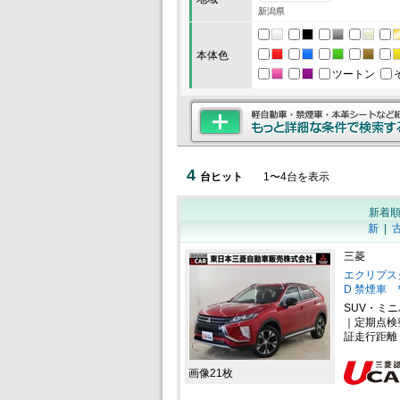
新潟県
本体色
ツートン
4
台ヒット
1
〜
4
台を表示
新着
新
|
三菱
エクリプスク
D 禁煙車
SUV・ミ
｜定期点検
証走行距離
画像21枚