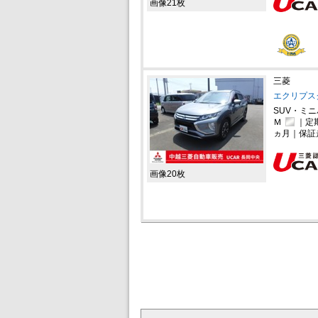
画像21枚
三菱
エクリプスク
SUV・ミ
Ｍ
｜定
ヵ月｜保証
画像20枚