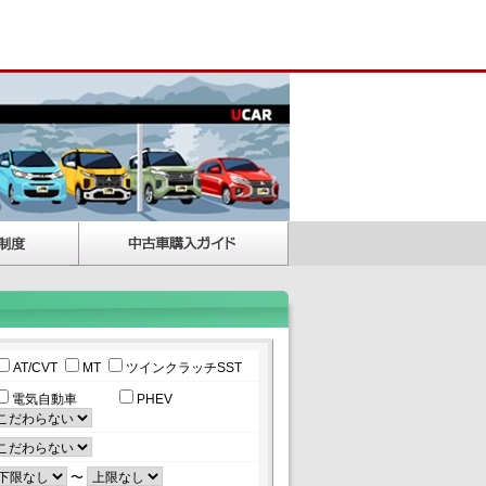
AT/CVT
MT
ツインクラッチSST
電気自動車
PHEV
〜