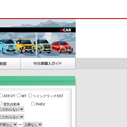
AT/CVT
MT
ツインクラッチSST
電気自動車
PHEV
〜