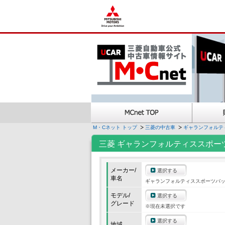
M・Cネット トップ
三菱の中古車
ギャランフォルテ
三菱 ギャランフォルティススポー
メーカー/
選択する
車名
ギャランフォルティススポーツバ
モデル/
選択する
グレード
※現在未選択です
選択する
地域