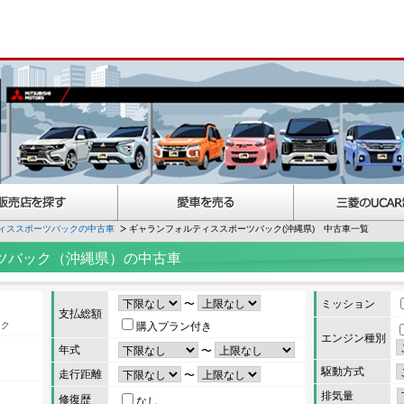
ィススポーツバックの中古車
ギャランフォルティススポーツバック(沖縄県) 中古車一覧
ツバック（沖縄県）の中古車
〜
ミッション
支払総額
ック
購入プラン付き
エンジン種別
年式
〜
駆動方式
走行距離
〜
排気量
修復歴
なし