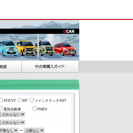
AT/CVT
MT
ツインクラッチSST
電気自動車
PHEV
〜