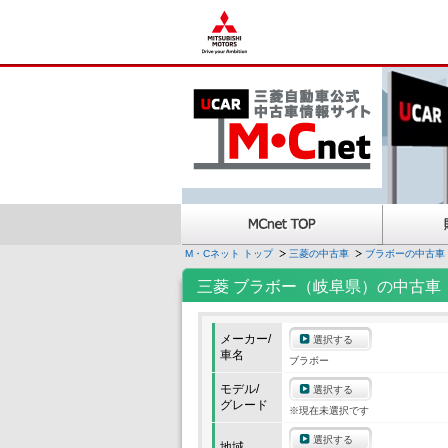
M・Cネット トップ
三菱の中古車
ブラボーの中古車
三菱 ブラボー（岐阜県）の中古車
メーカー/
選択する
車名
ブラボー
モデル/
選択する
グレード
※現在未選択です
選択する
地域