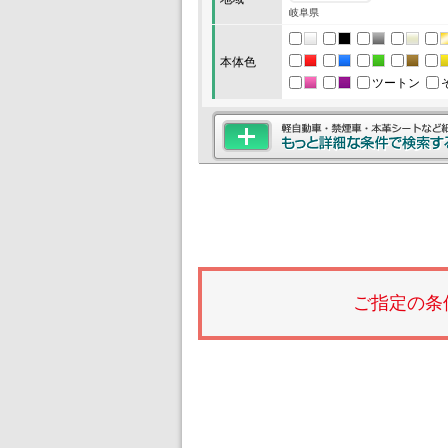
岐阜県
本体色
ツートン
ご指定の条