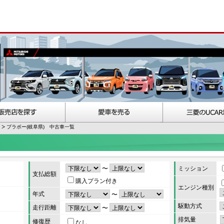
ブラボー(岐阜県) 中古車一覧
〜
ミッション
支払総額
購入プラン付き
エンジン種別
年式
〜
駆動方式
走行距離
〜
排気量
修復歴
なし