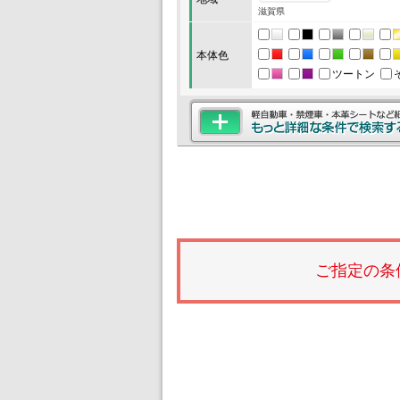
滋賀県
本体色
ツートン
ご指定の条