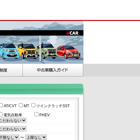
AT/CVT
MT
ツインクラッチSST
電気自動車
PHEV
〜