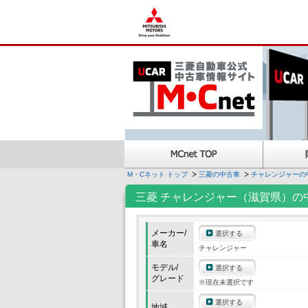
M・Cネット トップ
三菱の中古車
チャレンジャーの
三菱 チャレンジャー（滋賀県）の
メーカー/
選択する
車名
チャレンジャー
モデル/
選択する
グレード
※現在未選択です
選択する
地域