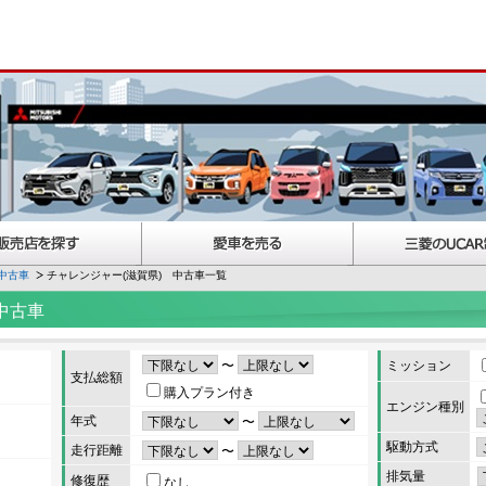
中古車
チャレンジャー(滋賀県) 中古車一覧
中古車
〜
ミッション
支払総額
購入プラン付き
エンジン種別
年式
〜
駆動方式
走行距離
〜
排気量
修復歴
なし