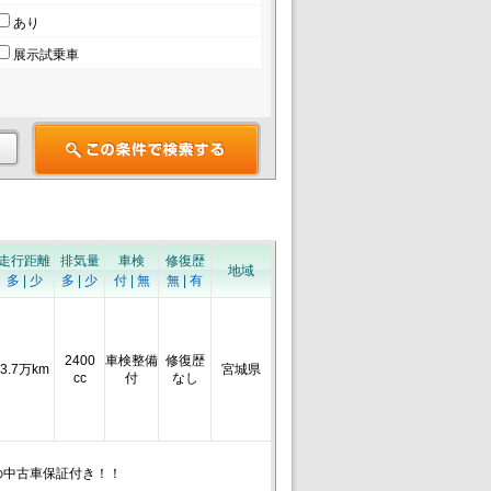
あり
展示試乗車
走行距離
排気量
車検
修復歴
地域
多
|
少
多
|
少
付
|
無
無
|
有
2400
車検整備
修復歴
3.7万km
宮城県
cc
付
なし
の中古車保証付き！！