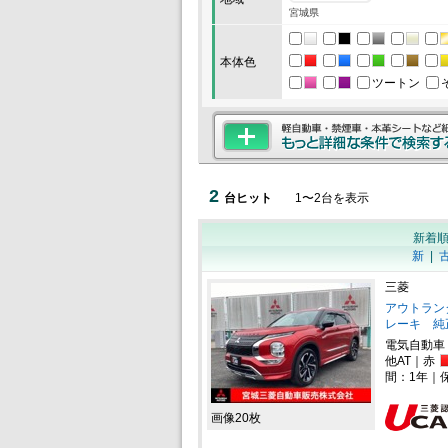
宮城県
本体色
ツートン
2
台ヒット
1
〜
2
台を表示
新着
新
|
三菱
アウトランダー
レーキ 純
電気自動車
他AT｜赤
間：1年｜
画像20枚