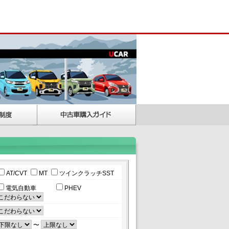
AT/CVT
MT
ツインクラッチSST
電気自動車
PHEV
〜