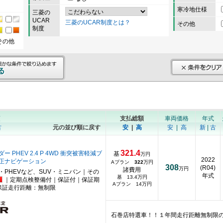
寒冷地仕様
三菱の
UCAR
三菱のUCAR制度とは？
その他
制度
その他
順
支払総額
車両価格
年式
古
元の並び順に戻す
安
|
高
安
|
高
新
|
古
321.4
 PHEV 2.4 P 4WD 衝突被害軽減ブ
基
万円
2022
正ナビゲーション
Aプラン
322
万円
308
(R04)
万円
諸費用
・PHEVなど、SUV・ミニバン｜その
年式
基 13.4万円
｜定期点検整備付｜保証付｜保証期
Aプラン 14万円
保証走行距離：無制限
石巻店特選車！！１年間走行距離無制限