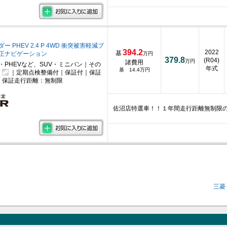
 PHEV 2.4 P 4WD 衝突被害軽減ブ
394.2
2022
基
正ナビゲーション
万円
379.8
(R04)
万円
諸費用
・PHEVなど、SUV・ミニバン｜その
年式
基 14.4万円
｜定期点検整備付｜保証付｜保証
｜保証走行距離：無制限
佐沼店特選車！！１年間走行距離無制限
三菱