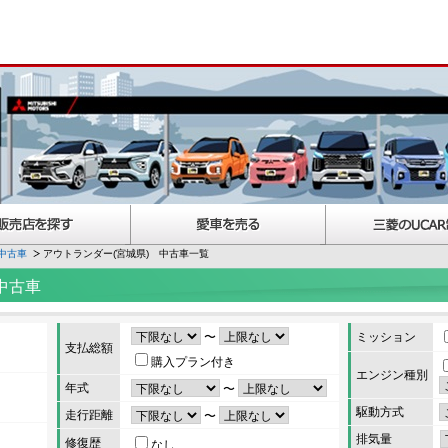
中古車
アウトランダー(宮城県) 中古車一覧
中古車
〜
ミッション
支払総額
購入プラン付き
エンジン種別
年式
〜
駆動方式
走行距離
〜
排気量
修復歴
なし