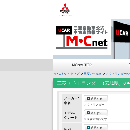
M・Cネット トップ
三菱の中古車
アウトランダーの
三菱 アウトランダー（宮城県）の
メーカー/
選択する
車名
アウトランダー
モデル/
選択する
グレード
※現在未選択です
選択する
地域