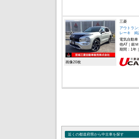
三菱
アウトランダー
レーキ 純
電気自動車
他AT｜銀Ｍ
期間：1年
画像20枚
近くの都道府県から中古車を探す