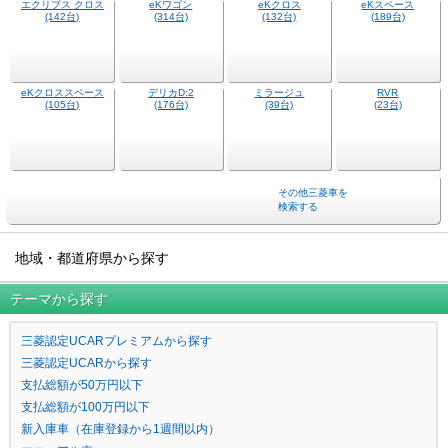
デリカミニ
アウトランダー
(646台)
(224台)
デリカD:5
アウトランダー
(778台)
PHEV
(38台)
エクリプス クロス
eKワゴン
eKクロス
eKスペース
(142台)
(314台)
(132台)
(189台)
eKクロススペース
デリカD:2
ミラージュ
RVR
(105台)
(176台)
(39台)
(23台)
その他三菱車を
検索する
地域・都道府県から探す
テーマから探す
三菱認定UCARプレミアムから探す