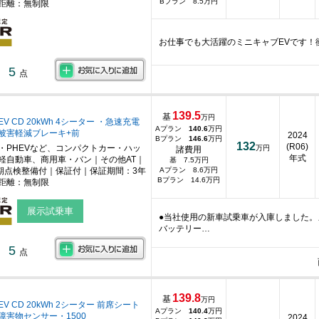
Bプラン 8.5万円
距離：無制限
お仕事でも大活躍のミニキャブEVです！
5
点
139.5
基
万円
V CD 20kWh 4シーター ・急速充電
Aプラン
140.6
万円
被害軽減ブレーキ+前
2024
Bプラン
146.6
万円
132
(R06)
・PHEVなど、コンパクトカー・ハッ
万円
諸費用
年式
軽自動車、商用車・バン｜その他AT｜
基 7.5万円
期点検整備付｜保証付｜保証期間：3年
Aプラン 8.6万円
Bプラン 14.6万円
距離：無制限
展示試乗車
●当社使用の新車試乗車が入庫しました。
バッテリー…
5
点
139.8
基
万円
V CD 20kWh 2シーター 前席シート
Aプラン
140.4
万円
障害物センサー・1500
2024