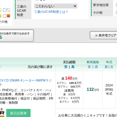
寒冷地仕様
三菱の
UCAR
三菱のUCAR制度とは？
その他
制度
その他
順
支払総額
車両価格
年式
古
元の並び順に戻す
安
|
高
安
|
高
新
|
古
140
基
万円
 CD 20kWh 4シーター AM/FMラジ
Aプラン
140.6
万円
テ
2024
Bプラン
141
万円
132
(R06)
・PHEVなど、コンパクトカー・ハッ
万円
諸費用
年式
軽自動車、商用車・バン｜その他AT｜
基 8万円
期点検整備付｜保証付｜保証期間：3年
Aプラン 8.6万円
Bプラン 9万円
距離：無制限
展示試乗車
お仕事に大活躍のミニキャブです！全国