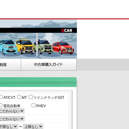
AT/CVT
MT
ツインクラッチSST
電気自動車
PHEV
〜