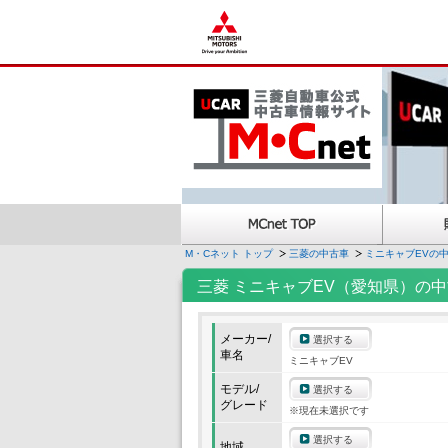
M・Cネット トップ
三菱の中古車
ミニキャブEVの
三菱 ミニキャブEV（愛知県）の
メーカー/
選択する
車名
ミニキャブEV
モデル/
選択する
グレード
※現在未選択です
選択する
地域