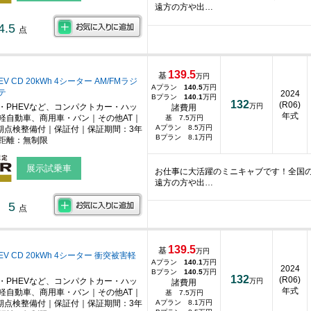
遠方の方や出…
4.5
点
139.5
基
万円
 CD 20kWh 4シーター AM/FMラジ
Aプラン
140.5
万円
テ
2024
Bプラン
140.1
万円
132
(R06)
・PHEVなど、コンパクトカー・ハッ
万円
諸費用
年式
軽自動車、商用車・バン｜その他AT｜
基 7.5万円
Aプラン 8.5万円
期点検整備付｜保証付｜保証期間：3年
Bプラン 8.1万円
距離：無制限
展示試乗車
お仕事に大活躍のミニキャブです！全国
遠方の方や出…
5
点
139.5
基
万円
V CD 20kWh 4シーター 衝突被害軽
Aプラン
140.1
万円
2024
Bプラン
140.5
万円
132
(R06)
・PHEVなど、コンパクトカー・ハッ
万円
諸費用
年式
軽自動車、商用車・バン｜その他AT｜
基 7.5万円
期点検整備付｜保証付｜保証期間：3年
Aプラン 8.1万円