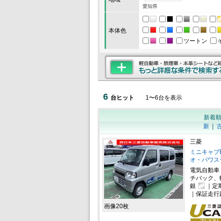
愛知県
本体色
ツートン
6
台ヒット
1
〜
6
台を表示
新着
新
|
三菱
ミニキャブEV
オ・パワス
電気自動車
チバック、
銀
｜定
｜保証走行
画像20枚