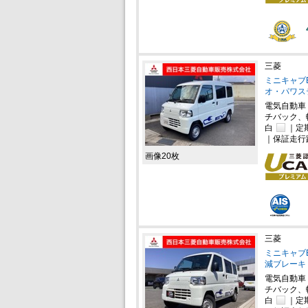
三菱
ミニキャブEV
オ・パワス
電気自動車
チバック、
白
｜定
｜保証走行
画像20枚
三菱
ミニキャブE
減ブレーキ
電気自動車
チバック、
白
｜定