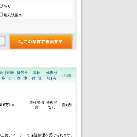
あり
展示試乗車
走行距離
排気量
車検
修復歴
地域
多
|
少
多
|
少
付
|
無
無
|
有
車検整備
修復歴
0.8万km
－
愛知県
付
なし
の三菱ディーラーで保証修理を受けられます。