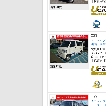
｜保証走行
画像20枚
三菱
ミニキャブE
機能・衝突
電気自動車
チバック、
白
｜定
｜保証走行
画像22枚
三菱
ミニキャブE
ヒーター・