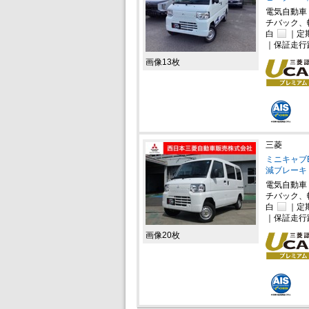
電気自動車
チバック、
白
｜定
｜保証走行
画像13枚
三菱
ミニキャブE
減ブレーキ
電気自動車
チバック、
白
｜定
｜保証走行
画像20枚