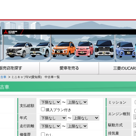
中古車
ミニキャブEV(愛知県) 中古車一覧
中古車
〜
ミッション
支払総額
購入プラン付き
エンジン種別
年式
〜
駆動方式
走行距離
〜
排気量
修復歴
なし