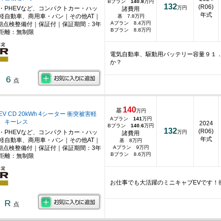
Bプラン
140.8
万円
132
(R06)
・PHEVなど、コンパクトカー・ハッ
万円
諸費用
年式
軽自動車、商用車・バン｜その他AT｜
基 7.8万円
Aプラン 8.4万円
期点検整備付｜保証付｜保証期間：3年
Bプラン 8.8万円
距離：無制限
電気自動車、駆動用バッテリー容量９１
か？
6
点
140
基
万円
V CD 20kWh 4シーター 衝突被害軽
Aプラン
141
万円
 キーレス
2024
Bプラン
140.6
万円
132
(R06)
・PHEVなど、コンパクトカー・ハッ
万円
諸費用
年式
軽自動車、商用車・バン｜その他AT｜
基 8万円
期点検整備付｜保証付｜保証期間：3年
Aプラン 9万円
Bプラン 8.6万円
距離：無制限
お仕事でも大活躍のミニキャブEVです！
R
点