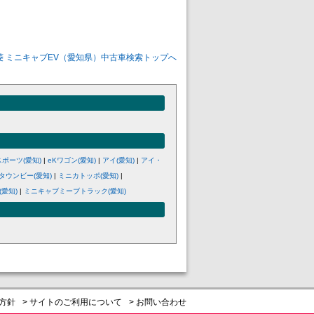
菱 ミニキャブEV（愛知県）中古車検索トップへ
スポーツ(愛知)
|
eKワゴン(愛知)
|
アイ(愛知)
|
アイ・
タウンビー(愛知)
|
ミニカトッポ(愛知)
|
愛知)
|
ミニキャブミーブトラック(愛知)
護方針
> サイトのご利用について
> お問い合わせ