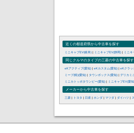
近くの都道府県から中古車を探す
ミニキャブEV(岐阜)
|
ミニキャブEV(静岡)
|
ミニキャ
同じクルマのタイプの三菱の中古車を探す
eKアクティブ(愛知)
|
eKカスタム(愛知)
|
eKクラッ
ミーブ(軽)(愛知)
|
タウンボックス(愛知)
|
デリカミニ
ミニカトッポタウンビー(愛知)
|
ミニキャブEV(愛知
メーカーから中古車を探す
三菱
|
トヨタ
|
日産
|
ホンダ
|
マツダ
|
ダイハツ
|