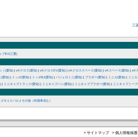
三
ブEV(三重)
シィ(愛知)
|
eKクロス(愛知)
|
eKクロスEV(愛知)
|
eKクロススペース(愛知)
|
eKスペース(愛知)
|
eK
(愛知)
|
トッポ(愛知)
|
トッポBJ(愛知)
|
パジェロミニ(愛知)
|
ブラボー(愛知)
|
ミニカ(愛知)
|
ミニカ
)
|
ミニキャブトラック(愛知)
|
ミニキャブバン(愛知)
|
ミニキャブブラボー(愛知)
|
ミニキャブミーブ(
スズキ
|
スバル
|
その他（外国車含む）
> サイトマップ
> 個人情報保