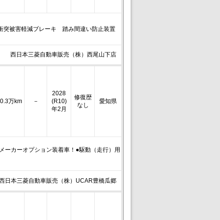
衝突被害軽減ブレーキ 踏み間違い防止装置
西日本三菱自動車販売（株）西尾山下店
2028
修復歴
0.3万km
－
(R10)
愛知県
なし
年2月
メーカーオプション装着車！●駆動（走行）用
西日本三菱自動車販売（株）UCAR豊橋瓜郷