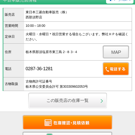
中古車販売店情報
東日本三菱自動車販売（株）
販売店
西那須野店
営業時間
10:00～18:00
火曜日・水曜日＊祝日営業する場合もございます。弊社ＨＰを確認く
定休日
ださい。
住所
栃木県那須塩原市東三島２‐８３‐４
0287-36-1281
電話
古物商許可証番号
古物取扱
栃木県公安委員会許可 第303309602053号
この販売店の在庫一覧