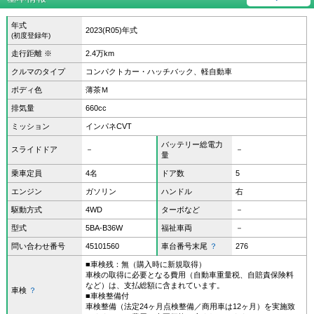
年式
2023(R05)年式
(初度登録年)
走行距離 ※
2.4万km
クルマのタイプ
コンパクトカー・ハッチバック、軽自動車
ボディ色
薄茶Ｍ
排気量
660cc
ミッション
インパネCVT
バッテリー総電力
スライドドア
－
－
量
乗車定員
4名
ドア数
5
エンジン
ガソリン
ハンドル
右
駆動方式
4WD
ターボなど
－
型式
5BA-B36W
福祉車両
－
問い合わせ番号
45101560
車台番号末尾
？
276
■車検残：無（購入時に新規取得）
車検の取得に必要となる費用（自動車重量税、自賠責保険料
など）は、支払総額に含まれています。
車検
？
■車検整備付
車検整備（法定24ヶ月点検整備／商用車は12ヶ月）を実施致