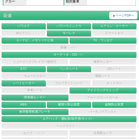
グカー
税対象車
装備
▲ページTOPへ
パワステ
パワーウインドウ
エアコン・クーラー
Wエアコン
キーレス
スマートキー
カーナビ：メモリーナビ他
TV：ワンセグ
映像：－/－
オーディオ：CD/－/－
ミュージックプレイヤー接続可
後席モニター
ETC
ベンチシート
3列シート
ウォークスルー
電動シート
シートヒーター
フルフラットシート
オットマン
本革シート
アイドリングストップ
障害物センサー
クルーズコントロール
ABS
横滑り防止装置
盗難防止装置
衝突被害軽減ブレーキ
パーキングアシスト
エアバッグ：運転席/助手席/サイド/－
ヘッドライト：－
カメラ：－/－/－
全周囲カメラ