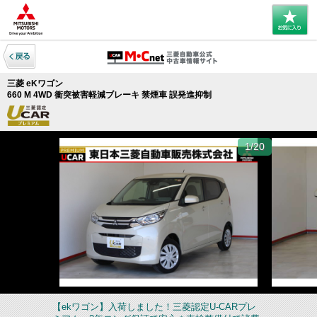
三菱 eKワゴン
660 M 4WD 衝突被害軽減ブレーキ 禁煙車 誤発進抑制
1/20
【ekワゴン】入荷しました！三菱認定U-CARプレ