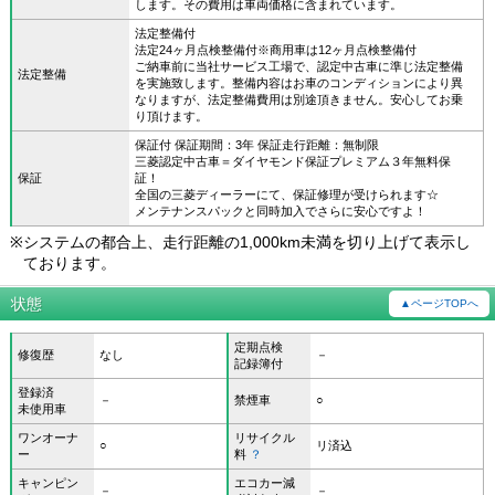
します。その費用は車両価格に含まれています。
法定整備付
法定24ヶ月点検整備付※商用車は12ヶ月点検整備付
ご納車前に当社サービス工場で、認定中古車に準じ法定整備
法定整備
を実施致します。整備内容はお車のコンディションにより異
なりますが、法定整備費用は別途頂きません。安心してお乗
り頂けます。
保証付 保証期間：3年 保証走行距離：無制限
三菱認定中古車＝ダイヤモンド保証プレミアム３年無料保
保証
証！
全国の三菱ディーラーにて、保証修理が受けられます☆
メンテナンスパックと同時加入でさらに安心ですよ！
※
システムの都合上、走行距離の1,000km未満を切り上げて表示し
ております。
状態
▲ページTOPへ
定期点検
修復歴
なし
－
記録簿付
登録済
－
禁煙車
○
未使用車
ワンオーナ
リサイクル
○
リ済込
ー
料
？
キャンピン
エコカー減
－
－