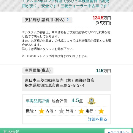
ミアム＝3年ロング保証で安心＊車検整備付で諸費
用が安く、安全です！三菱ディーラー中古車です！
124.5
万円
支払総額:諸費用 (税込)
？
(9.5万円)
※システムの都合上、車両価格および支払総額の1,000円未満を切
り捨てて表示しております。
また、お客様のお住まいの地域によっては別途費用が必要となる場
合があります。
詳しくは店舗スタッフにお尋ね下さい。
※ETCのセットアップ料金は含まれておりません。
115
車両価格(税込)
万円
東日本三菱自動車販売（株）西那須野店
栃木県那須塩原市東三島２‐８３‐４
4.5
車両品質評価
総合評価
点
機能：
内装：
外装：
走行：
詳細を見る
基本情報
▲ページTOPへ