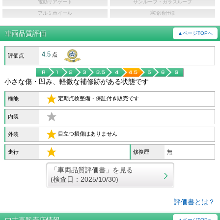
電動リアゲート
サンルーフ・ガラスルーフ
アルミホイール
寒冷地仕様
車両品質評価
▲ページTOPへ
4.5
点
評価点
小さな傷・凹み、軽微な補修跡がある状態です
定期点検整備・保証付き販売です
機能
内装
目立つ損傷はありません
外装
走行
修復歴
無
「車両品質評価書」を見る
(検査日：2025/10/30)
評価書とは？
▲ページTOPへ