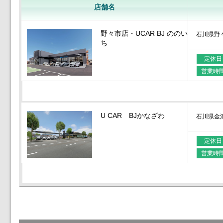
店舗名
野々市店・UCAR BJ ののい
石川県野
ち
定休日
営業時
U CAR BJかなざわ
石川県金
定休日
営業時