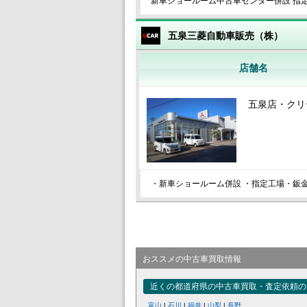
新車ショールーム中古車センター併設 指
五泉三菱自動車販売（株）
店舗名
五泉店・クリ
・新車ショールーム併設 ・指定工場・鈑
おススメの中古車買取情報
近くの都道府県の中古車買取・査定依頼の
富山
|
石川
|
福井
|
山梨
|
長野