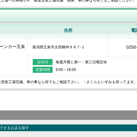
定工場一日車検ＯＫ 板金塗装工場完備 保険 車の事なら何でもご相談ください。
住所
電
ーンカー五泉
0250
新潟県五泉市太田柳仲９８７‐１
定休日
毎週月曜と第一・第三日曜定休
営業時間
9:00～18:00
金塗装工場完備。車の事なら何でもご相談下さい。 ・さくらといずみも待ってます
できるお店を探す