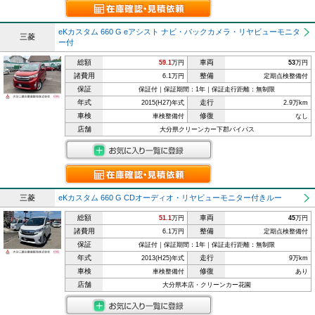
eKカスタム 660 G eアシスト ナビ・バックカメラ・リヤビューモニタ
三菱
ー付
総額
車両
59.1
万円
53
万円
諸費用
整備
6.1万円
定期点検整備付
保証
保証付｜保証期間：1年｜保証走行距離：無制限
年式
走行
2015(H27)年式
2.9万km
車検
修復
車検整備付
なし
店舗
大分県クリーンカー下郡バイパス
三菱
eKカスタム 660 G CDオーディオ・リヤビューモニター付きルー
総額
車両
51.1
万円
45
万円
諸費用
整備
6.1万円
定期点検整備付
保証
保証付｜保証期間：1年｜保証走行距離：無制限
年式
走行
2013(H25)年式
9万km
車検
修復
車検整備付
あり
店舗
大分県本店・クリーンカー花園