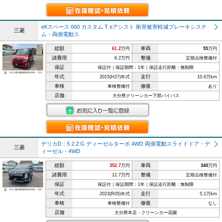
eKスペース 660 カスタム T eアシスト 衝突被害軽減ブレーキシステ
三菱
ム・両側電動ス
総額
車両
61.2
万円
55
万円
諸費用
整備
6.2万円
定期点検整備付
保証
保証付｜保証期間：1年｜保証走行距離：無制限
年式
走行
2015(H27)年式
10.6万km
車検
修復
車検整備付
あり
店舗
大分県クリーンカー下郡バイパス
デリカD：5 2.2 G ディーゼルターボ 4WD 両側電動スライドドア・デ
三菱
ィーゼル・4WD
総額
車両
352.7
万円
340
万円
諸費用
整備
12.7万円
定期点検整備付
保証
保証付｜保証期間：1年｜保証走行距離：無制限
年式
走行
2023(R05)年式
5.1万km
車検
修復
車検整備付
なし
店舗
大分県本店・クリーンカー花園