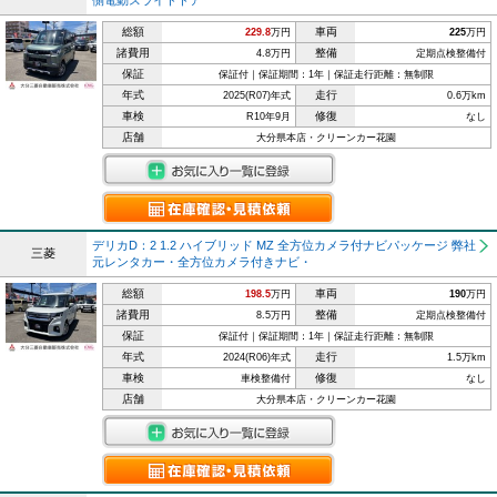
側電動スライドドア
総額
車両
229.8
万円
225
万円
諸費用
整備
4.8万円
定期点検整備付
保証
保証付｜保証期間：1年｜保証走行距離：無制限
年式
走行
2025(R07)年式
0.6万km
車検
修復
R10年9月
なし
店舗
大分県本店・クリーンカー花園
デリカD：2 1.2 ハイブリッド MZ 全方位カメラ付ナビパッケージ 弊社
三菱
元レンタカー・全方位カメラ付きナビ・
総額
車両
198.5
万円
190
万円
諸費用
整備
8.5万円
定期点検整備付
保証
保証付｜保証期間：1年｜保証走行距離：無制限
年式
走行
2024(R06)年式
1.5万km
車検
修復
車検整備付
なし
店舗
大分県本店・クリーンカー花園