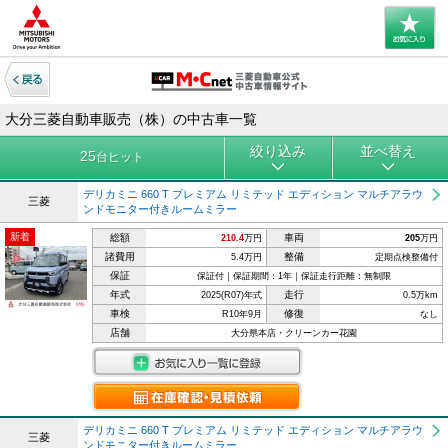
大分三菱自動車販売（株）の中古車一覧
絞り込み
並べ替え
25
台ヒット
デリカミニ 660 T プレミアム リミテッド エディション マルチアラウ
三菱
ンドモニター付きルームミラー
新着
総額
車両
210.4
万円
205
万円
諸費用
整備
5.4万円
定期点検整備付
保証
保証付｜保証期間：1年｜保証走行距離：無制限
年式
走行
2025(R07)年式
0.5万km
車検
修復
R10年9月
なし
店舗
大分県本店・クリーンカー花園
デリカミニ 660 T プレミアム リミテッド エディション マルチアラウ
三菱
ンドモニター付きルームミラー