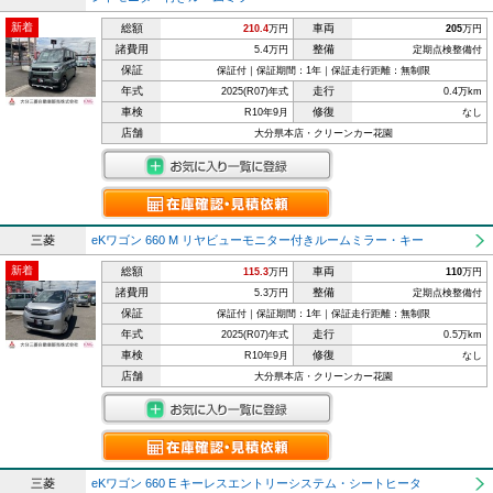
新着
総額
車両
210.4
万円
205
万円
諸費用
整備
5.4万円
定期点検整備付
保証
保証付｜保証期間：1年｜保証走行距離：無制限
年式
走行
2025(R07)年式
0.4万km
車検
修復
R10年9月
なし
店舗
大分県本店・クリーンカー花園
三菱
eKワゴン 660 M リヤビューモニター付きルームミラー・キー
新着
総額
車両
115.3
万円
110
万円
諸費用
整備
5.3万円
定期点検整備付
保証
保証付｜保証期間：1年｜保証走行距離：無制限
年式
走行
2025(R07)年式
0.5万km
車検
修復
R10年9月
なし
店舗
大分県本店・クリーンカー花園
三菱
eKワゴン 660 E キーレスエントリーシステム・シートヒータ