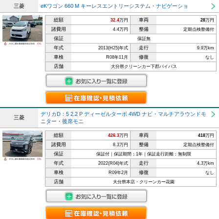
三菱
eKワゴン 660 M キーレスエントリーシステム・ナビゲーショ
総額
車両
32.4
万円
28
万円
諸費用
整備
4.4万円
定期点検整備付
保証
保証無
年式
走行
2013(H25)年式
9.9万km
車検
修復
R08年11月
なし
店舗
大分県クリーンカー下郡バイパス
デリカD：5 2.2 P ディーゼルターボ 4WD ナビ・マルチアラウンドモ
三菱
ニター・後席モニ
総額
車両
426.3
万円
418
万円
諸費用
整備
8.3万円
定期点検整備付
保証
保証付｜保証期間：1年｜保証走行距離：無制限
年式
走行
2022(R04)年式
4.3万km
車検
修復
R09年2月
なし
店舗
大分県本店・クリーンカー花園