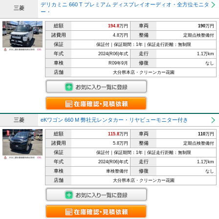
デリカミニ 660 T プレミアム ディスプレイオーディオ・全方位モニタ
三菱
ー・
総額
車両
194.8
万円
190
万円
諸費用
整備
4.8万円
定期点検整備付
保証
保証付｜保証期間：1年｜保証走行距離：無制限
年式
走行
2024(R06)年式
1.1万km
車検
修復
R09年9月
なし
店舗
大分県本店・クリーンカー花園
三菱
eKワゴン 660 M 弊社元レンタカー・リヤビューモニター付き
総額
車両
115.8
万円
110
万円
諸費用
整備
5.8万円
定期点検整備付
保証
保証付｜保証期間：1年｜保証走行距離：無制限
年式
走行
2024(R06)年式
1.1万km
車検
修復
車検整備付
なし
店舗
大分県本店・クリーンカー花園