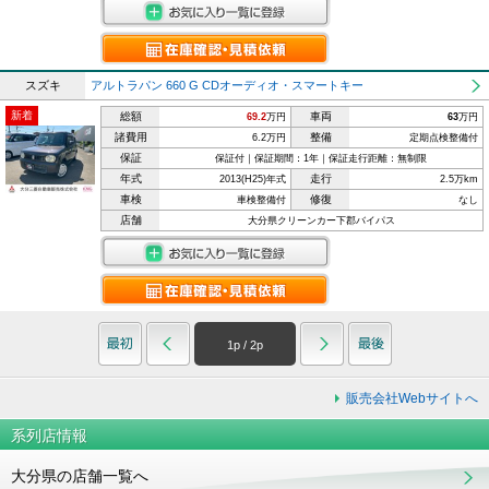
スズキ
アルトラパン 660 G CDオーディオ・スマートキー
新着
総額
車両
69.2
万円
63
万円
諸費用
整備
6.2万円
定期点検整備付
保証
保証付｜保証期間：1年｜保証走行距離：無制限
年式
走行
2013(H25)年式
2.5万km
車検
修復
車検整備付
なし
店舗
大分県クリーンカー下郡バイパス
1
p /
2
p
販売会社Webサイトへ
系列店情報
大分県の店舗一覧へ