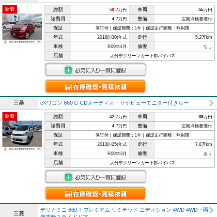
新着
総額
車両
59.7
万円
55
万円
諸費用
整備
4.7万円
定期点検整備付
保証
保証付｜保証期間：1年｜保証走行距離：無制限
年式
走行
2018(H30)年式
5.2万km
車検
修復
R09年4月
なし
店舗
大分県クリーンカー下郡バイパス
三菱
eKワゴン 660 G CDオーディオ・リヤビューモニター付きルー
新着
総額
車両
42.7
万円
38
万円
諸費用
整備
4.7万円
定期点検整備付
保証
保証付｜保証期間：1年｜保証走行距離：無制限
年式
走行
2013(H25)年式
7.8万km
車検
修復
R09年3月
あり
店舗
大分県クリーンカー下郡バイパス
デリカミニ 660 T プレミアム リミテッド エディション 4WD 4WD・両
三菱