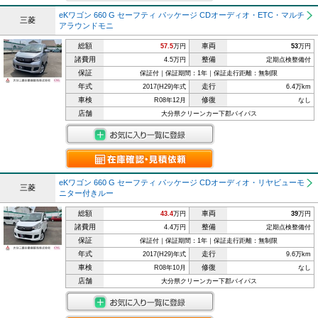
eKワゴン 660 G セーフティ パッケージ CDオーディオ・ETC・マルチ
三菱
アラウンドモニ
総額
車両
57.5
万円
53
万円
諸費用
整備
4.5万円
定期点検整備付
保証
保証付｜保証期間：1年｜保証走行距離：無制限
年式
走行
2017(H29)年式
6.4万km
車検
修復
R08年12月
なし
店舗
大分県クリーンカー下郡バイパス
eKワゴン 660 G セーフティ パッケージ CDオーディオ・リヤビューモ
三菱
ニター付きルー
総額
車両
43.4
万円
39
万円
諸費用
整備
4.4万円
定期点検整備付
保証
保証付｜保証期間：1年｜保証走行距離：無制限
年式
走行
2017(H29)年式
9.6万km
車検
修復
R08年10月
なし
店舗
大分県クリーンカー下郡バイパス