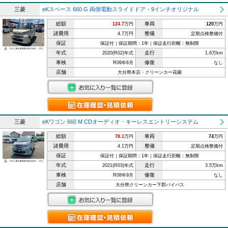
三菱
eKスペース 660 G 両側電動スライドドア・9インチオリジナル
総額
車両
124.7
万円
120
万円
諸費用
整備
4.7万円
定期点検整備付
保証
保証付｜保証期間：1年｜保証走行距離：無制限
年式
走行
2020(R02)年式
1.6万km
車検
修復
R09年6月
なし
店舗
大分県本店・クリーンカー花園
三菱
eKワゴン 660 M CDオーディオ・キーレスエントリーシステム
総額
車両
78.1
万円
74
万円
諸費用
整備
4.1万円
定期点検整備付
保証
保証付｜保証期間：1年｜保証走行距離：無制限
年式
走行
2021(R03)年式
3.5万km
車検
修復
R08年9月
なし
店舗
大分県クリーンカー下郡バイパス