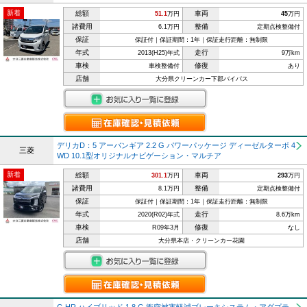
新着
総額
車両
51.1
万円
45
万円
諸費用
整備
6.1万円
定期点検整備付
保証
保証付｜保証期間：1年｜保証走行距離：無制限
年式
走行
2013(H25)年式
9万km
車検
修復
車検整備付
あり
店舗
大分県クリーンカー下郡バイパス
デリカD：5 アーバンギア 2.2 G パワーパッケージ ディーゼルターボ 4
三菱
WD 10.1型オリジナルナビゲーション・マルチア
新着
総額
車両
301.1
万円
293
万円
諸費用
整備
8.1万円
定期点検整備付
保証
保証付｜保証期間：1年｜保証走行距離：無制限
年式
走行
2020(R02)年式
8.6万km
車検
修復
R09年3月
なし
店舗
大分県本店・クリーンカー花園