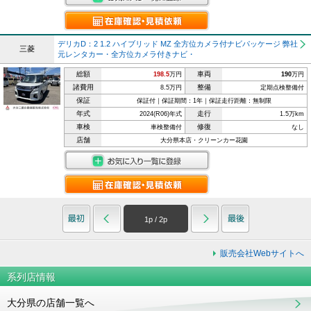
デリカD：2 1.2 ハイブリッド MZ 全方位カメラ付ナビパッケージ 弊社
三菱
元レンタカー・全方位カメラ付きナビ・
総額
車両
198.5
万円
190
万円
諸費用
整備
8.5万円
定期点検整備付
保証
保証付｜保証期間：1年｜保証走行距離：無制限
年式
走行
2024(R06)年式
1.5万km
車検
修復
車検整備付
なし
店舗
大分県本店・クリーンカー花園
1
p /
2
p
販売会社Webサイトへ
系列店情報
大分県の店舗一覧へ