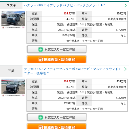
スズキ
ハスラー 660 ハイブリッド G ナビ・バックカメラ・ETC
総額
車両
124.3
万円
120
万円
諸費用
整備
4.3万円
定期点検整備付
保証
保証付｜保証期間：1年｜保証走行距離：無制限
年式
走行
2021(R03)年式
4.7万km
車検
修復
R08年10月
なし
店舗
大分県本店・クリーンカー花園
デリカD：5 2.2 P ディーゼルターボ 4WD ナビ・マルチアラウンドモ
三菱
ニター・後席モニ
総額
車両
426.3
万円
418
万円
諸費用
整備
8.3万円
定期点検整備付
保証
保証付｜保証期間：1年｜保証走行距離：無制限
年式
走行
2022(R04)年式
4.3万km
車検
修復
R09年2月
なし
店舗
大分県本店・クリーンカー花園