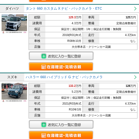
ダイハツ
タント 660 カスタム X ナビ・バックカメラ・ETC
総額
車両
129.3
万円
125
万円
諸費用
整備
4.3万円
定期点検整備付
保証
保証付｜保証期間：1年｜保証走行距離：無制限
年式
走行
2019(R01)年式
4.3万km
車検
修復
R08年10月
なし
店舗
大分県本店・クリーンカー花園
スズキ
ハスラー 660 ハイブリッド G ナビ・バックカメラ
総額
車両
133.2
万円
128
万円
諸費用
整備
5.2万円
定期点検整備付
保証
保証付｜保証期間：1年｜保証走行距離：無制限
年式
走行
2021(R03)年式
4.3万km
車検
修復
R10年3月
なし
店舗
大分県本店・クリーンカー花園