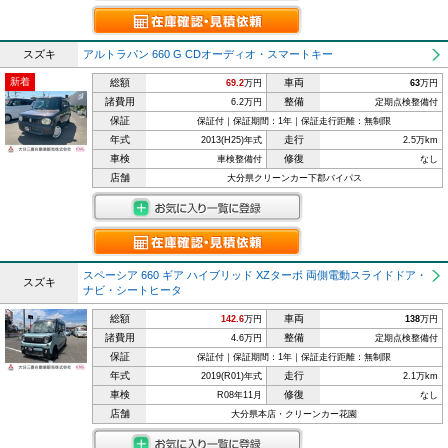
スズキ
アルトラパン 660 G CDオーディオ・スマートキー
新着
総額
車両
69.2
万円
63
万円
諸費用
整備
6.2万円
定期点検整備付
保証
保証付｜保証期間：1年｜保証走行距離：無制限
年式
走行
2013(H25)年式
2.5万km
車検
修復
車検整備付
なし
店舗
大分県クリーンカー下郡バイパス
スペーシア 660 ギア ハイブリッド XZターボ 両側電動スライドドア・
スズキ
ナビ・シートヒータ
総額
車両
142.6
万円
138
万円
諸費用
整備
4.6万円
定期点検整備付
保証
保証付｜保証期間：1年｜保証走行距離：無制限
年式
走行
2019(R01)年式
2.1万km
車検
修復
R08年11月
なし
店舗
大分県本店・クリーンカー花園