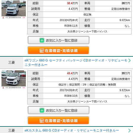
総額
車両
32.4
万円
28
万円
諸費用
整備
4.4万円
定期点検整備付
保証
保証無
年式
走行
2013(H25)年式
9.9万km
車検
修復
R08年11月
なし
店舗
大分県クリーンカー下郡バイパス
eKワゴン 660 G セーフティ パッケージ CDオーディオ・リヤビューモ
三菱
ニター付きルー
総額
車両
43.4
万円
39
万円
諸費用
整備
4.4万円
定期点検整備付
保証
保証付｜保証期間：1年｜保証走行距離：無制限
年式
走行
2017(H29)年式
9.6万km
車検
修復
R08年10月
なし
店舗
大分県クリーンカー下郡バイパス
三菱
eKカスタム 660 G CDオーディオ・リヤビューモニター付きルー