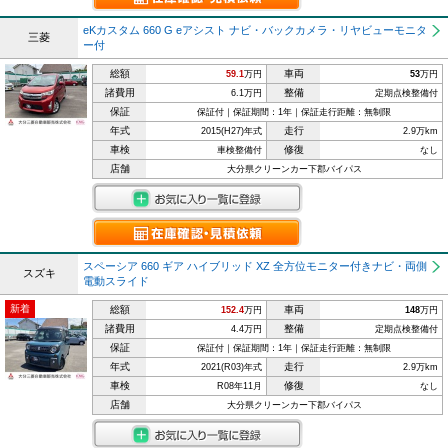
eKカスタム 660 G eアシスト ナビ・バックカメラ・リヤビューモニタ
三菱
ー付
総額
車両
59.1
万円
53
万円
諸費用
整備
6.1万円
定期点検整備付
保証
保証付｜保証期間：1年｜保証走行距離：無制限
年式
走行
2015(H27)年式
2.9万km
車検
修復
車検整備付
なし
店舗
大分県クリーンカー下郡バイパス
スペーシア 660 ギア ハイブリッド XZ 全方位モニター付きナビ・両側
スズキ
電動スライド
新着
総額
車両
152.4
万円
148
万円
諸費用
整備
4.4万円
定期点検整備付
保証
保証付｜保証期間：1年｜保証走行距離：無制限
年式
走行
2021(R03)年式
2.9万km
車検
修復
R08年11月
なし
店舗
大分県クリーンカー下郡バイパス