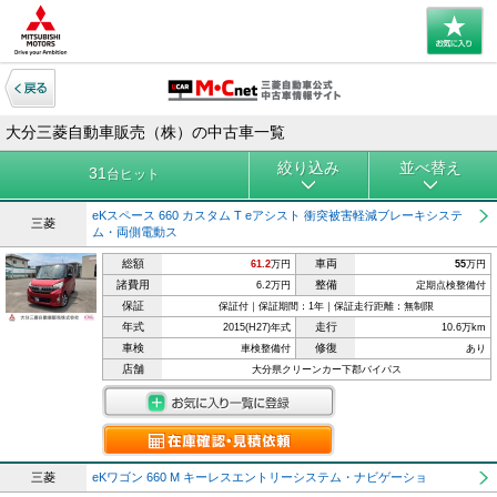
大分三菱自動車販売（株）の中古車一覧
絞り込み
並べ替え
31
台ヒット
eKスペース 660 カスタム T eアシスト 衝突被害軽減ブレーキシステ
三菱
ム・両側電動ス
総額
車両
61.2
万円
55
万円
諸費用
整備
6.2万円
定期点検整備付
保証
保証付｜保証期間：1年｜保証走行距離：無制限
年式
走行
2015(H27)年式
10.6万km
車検
修復
車検整備付
あり
店舗
大分県クリーンカー下郡バイパス
三菱
eKワゴン 660 M キーレスエントリーシステム・ナビゲーショ