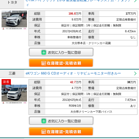
C-HR ハイブリッド 1.8 G 衝突被害軽減ブレーキシステム・アダプテ
トヨタ
ィ
総額
車両
186.8
万円
177
万円
諸費用
整備
9.8万円
定期点検整備付
保証
保証付｜保証期間：1年｜保証走行距離：無制限
年式
走行
2017(H29)年式
8.4万km
車検
修復
車検整備付
なし
店舗
大分県本店・クリーンカー花園
三菱
eKワゴン 660 G CDオーディオ・リヤビューモニター付きルー
新着
総額
車両
42.7
万円
38
万円
諸費用
整備
4.7万円
定期点検整備付
保証
保証付｜保証期間：1年｜保証走行距離：無制限
年式
走行
2013(H25)年式
7.8万km
車検
修復
R09年3月
あり
店舗
大分県クリーンカー下郡バイパス