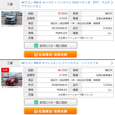
eKワゴン 660 G セーフティ パッケージ CDオーディオ・ETC・マルチ
三菱
アラウンドモニ
総額
車両
57.5
万円
53
万円
諸費用
整備
4.5万円
定期点検整備付
保証
保証付｜保証期間：1年｜保証走行距離：無制限
年式
走行
2017(H29)年式
6.4万km
車検
修復
R08年12月
なし
店舗
大分県クリーンカー下郡バイパス
三菱
eKワゴン 660 E キーレスエントリーシステム・シートヒータ
新着
総額
車両
59.7
万円
55
万円
諸費用
整備
4.7万円
定期点検整備付
保証
保証付｜保証期間：1年｜保証走行距離：無制限
年式
走行
2018(H30)年式
5.2万km
車検
修復
R09年4月
なし
店舗
大分県クリーンカー下郡バイパス