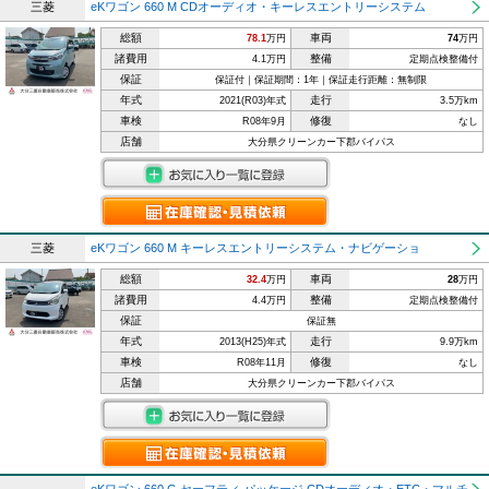
三菱
eKワゴン 660 M CDオーディオ・キーレスエントリーシステム
総額
車両
78.1
万円
74
万円
諸費用
整備
4.1万円
定期点検整備付
保証
保証付｜保証期間：1年｜保証走行距離：無制限
年式
走行
2021(R03)年式
3.5万km
車検
修復
R08年9月
なし
店舗
大分県クリーンカー下郡バイパス
三菱
eKワゴン 660 M キーレスエントリーシステム・ナビゲーショ
総額
車両
32.4
万円
28
万円
諸費用
整備
4.4万円
定期点検整備付
保証
保証無
年式
走行
2013(H25)年式
9.9万km
車検
修復
R08年11月
なし
店舗
大分県クリーンカー下郡バイパス