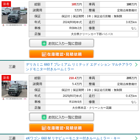
新着
総額
車両
185
万円
180
万円
諸費用
整備
5万円
定期点検整備付
保証
保証付｜保証期間：1年｜保証走行距離：無制限
年式
走行
2024(R06)年式
3.8万km
車検
修復
R09年2月
なし
店舗
大分県クリーンカー下郡バイパス
デリカミニ 660 T プレミアム リミテッド エディション マルチアラウ
三菱
ンドモニター付きルームミラー
新着
総額
車両
210.4
万円
205
万円
諸費用
整備
5.4万円
定期点検整備付
保証
保証付｜保証期間：1年｜保証走行距離：無制限
年式
走行
2025(R07)年式
0.4万km
車検
修復
R10年9月
なし
店舗
大分県本店・クリーンカー花園
三菱
eKワゴン 660 M リヤビューモニター付きルームミラー・キー