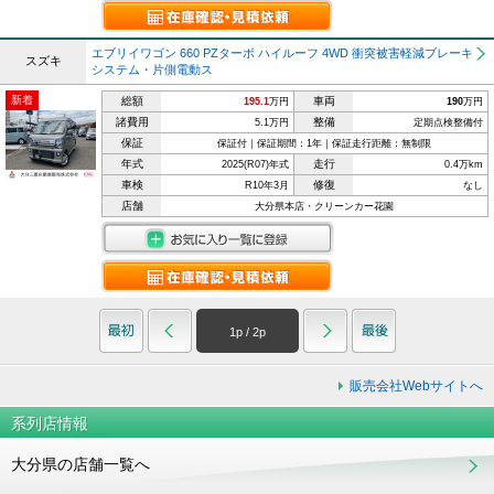
エブリイワゴン 660 PZターボ ハイルーフ 4WD 衝突被害軽減ブレーキ
スズキ
システム・片側電動ス
新着
総額
車両
195.1
万円
190
万円
諸費用
整備
5.1万円
定期点検整備付
保証
保証付｜保証期間：1年｜保証走行距離：無制限
年式
走行
2025(R07)年式
0.4万km
車検
修復
R10年3月
なし
店舗
大分県本店・クリーンカー花園
1
p /
2
p
販売会社Webサイトへ
系列店情報
大分県の店舗一覧へ