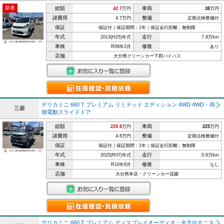
新着
総額
車両
42.7
万円
38
万円
諸費用
整備
4.7万円
定期点検整備付
保証
保証付｜保証期間：1年｜保証走行距離：無制限
年式
走行
2013(H25)年式
7.8万km
車検
修復
R09年3月
あり
店舗
大分県クリーンカー下郡バイパス
デリカミニ 660 T プレミアム リミテッド エディション 4WD 4WD・両
三菱
側電動スライドドア
総額
車両
229.8
万円
225
万円
諸費用
整備
4.8万円
定期点検整備付
保証
保証付｜保証期間：1年｜保証走行距離：無制限
年式
走行
2025(R07)年式
0.6万km
車検
修復
R10年9月
なし
店舗
大分県本店・クリーンカー花園
デリカミニ 660 T プレミアム ディスプレイオーディオ・全方位モニタ