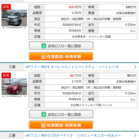
新着
総額
車両
115.3
万円
110
万円
諸費用
整備
5.3万円
定期点検整備付
保証
保証付｜保証期間：1年｜保証走行距離：無制限
年式
走行
2025(R07)年式
0.5万km
車検
修復
R10年9月
なし
店舗
大分県本店・クリーンカー花園
三菱
eKワゴン 660 E キーレスエントリーシステム・シートヒータ
新着
総額
車両
59.7
万円
55
万円
諸費用
整備
4.7万円
定期点検整備付
保証
保証付｜保証期間：1年｜保証走行距離：無制限
年式
走行
2018(H30)年式
5.2万km
車検
修復
R09年4月
なし
店舗
大分県クリーンカー下郡バイパス
三菱
eKワゴン 660 G CDオーディオ・リヤビューモニター付きルー