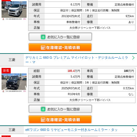
諸費用
整備
6.1万円
定期点検整備付
保証
保証付｜保証期間：1年｜保証走行距離：無制限
年式
走行
2013(H25)年式
9万km
車検
修復
車検整備付
あり
店舗
大分県クリーンカー下郡バイパス
デリカミニ 660 G プレミアム マイパイロット・デジタルルームミラ
三菱
ー・マ
新着
総額
車両
185.4
万円
180
万円
諸費用
整備
5.4万円
定期点検整備付
保証
保証付｜保証期間：1年｜保証走行距離：無制限
年式
走行
2025(R07)年式
0.5万km
車検
修復
R10年9月
なし
店舗
大分県クリーンカー下郡バイパス
三菱
eKワゴン 660 G リヤビューモニター付きルームミラー・タッ