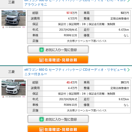
eKワゴン 660 G セーフティ パッケージ CDオーディオ・ETC・マルチ
三菱
アラウンドモニ
総額
車両
57.5
万円
53
万円
諸費用
整備
4.5万円
定期点検整備付
保証
保証付｜保証期間：1年｜保証走行距離：無制限
年式
走行
2017(H29)年式
6.4万km
車検
修復
R08年12月
なし
店舗
大分県クリーンカー下郡バイパス
eKワゴン 660 G セーフティ パッケージ CDオーディオ・リヤビューモ
三菱
ニター付きルー
総額
車両
43.4
万円
39
万円
諸費用
整備
4.4万円
定期点検整備付
保証
保証付｜保証期間：1年｜保証走行距離：無制限
年式
走行
2017(H29)年式
9.6万km
車検
修復
R08年10月
なし
店舗
大分県クリーンカー下郡バイパス