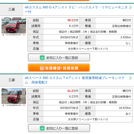
eKカスタム 660 G eアシスト ナビ・バックカメラ・リヤビューモニタ
三菱
ー付
総額
車両
59.1
万円
53
万円
諸費用
整備
6.1万円
定期点検整備付
保証
保証付｜保証期間：1年｜保証走行距離：無制限
年式
走行
2015(H27)年式
2.9万km
車検
修復
車検整備付
なし
店舗
大分県クリーンカー下郡バイパス
eKスペース 660 カスタム T eアシスト 衝突被害軽減ブレーキシステ
三菱
ム・両側電動ス
総額
車両
61.2
万円
55
万円
諸費用
整備
6.2万円
定期点検整備付
保証
保証付｜保証期間：1年｜保証走行距離：無制限
年式
走行
2015(H27)年式
10.6万km
車検
修復
車検整備付
あり
店舗
大分県クリーンカー下郡バイパス