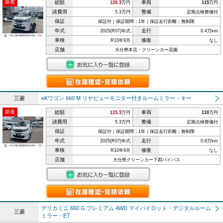
新着
総額
車両
120.3
万円
115
万円
諸費用
整備
5.3万円
定期点検整備付
保証
保証付｜保証期間：1年｜保証走行距離：無制限
年式
走行
2025(R07)年式
0.4万km
車検
修復
R10年9月
なし
店舗
大分県本店・クリーンカー花園
三菱
eKワゴン 660 M リヤビューモニター付きルームミラー・キー
新着
総額
車両
115.3
万円
110
万円
諸費用
整備
5.3万円
定期点検整備付
保証
保証付｜保証期間：1年｜保証走行距離：無制限
年式
走行
2025(R07)年式
0.8万km
車検
修復
R10年9月
なし
店舗
大分県クリーンカー下郡バイパス
デリカミニ 660 G プレミアム 4WD マイパイロット・デジタルルーム
三菱
ミラー・ET