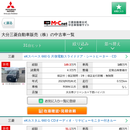
大分三菱自動車販売（株）の中古車一覧
絞り込み
並べ替え
31
台ヒット
三菱
eKスペース 660 G 片側電動スライドドア・シートヒーター・CD
新着
総額
車両
149.3
万円
145
万円
諸費用
整備
4.3万円
定期点検整備付
保証
保証付｜保証期間：1年｜保証走行距離：無制限
年式
走行
2023(R05)年式
0.5万km
車検
修復
R08年11月
なし
店舗
大分県クリーンカー下郡バイパス
三菱
eKカスタム 660 G CDオーディオ・リヤビューモニター付きルー
新着
総額
車両
51.1
万円
45
万円