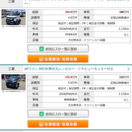
三菱
ー・
総額
車両
194.8
万円
190
万円
諸費用
整備
4.8万円
定期点検整備付
保証
保証付｜保証期間：1年｜保証走行距離：無制限
年式
走行
2024(R06)年式
1.1万km
車検
修復
R09年9月
なし
店舗
大分県本店・クリーンカー花園
三菱
eKワゴン 660 M 弊社元レンタカー・リヤビューモニター付き
総額
車両
115.8
万円
110
万円
諸費用
整備
5.8万円
定期点検整備付
保証
保証付｜保証期間：1年｜保証走行距離：無制限
年式
走行
2024(R06)年式
1.1万km
車検
修復
車検整備付
なし
店舗
大分県本店・クリーンカー花園