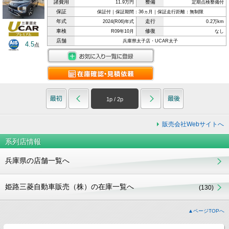
諸費用
整備
11.9万円
定期点検整備付
保証
保証付｜保証期間：36ヵ月｜保証走行距離：無制限
年式
走行
2024(R06)年式
0.2万km
車検
修復
R09年10月
なし
店舗
兵庫県太子店・UCAR太子
4.5
点
1
p /
2
p
販売会社Webサイトへ
系列店情報
兵庫県の店舗一覧へ
姫路三菱自動車販売（株）の在庫一覧へ
(130)
▲ページTOPへ