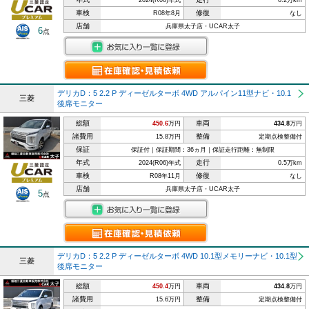
2024(R06)年式
0.2万km
車検
修復
R08年8月
なし
店舗
兵庫県太子店・UCAR太子
6
点
デリカD：5 2.2 P ディーゼルターボ 4WD アルパイン11型ナビ・10.1
三菱
後席モニター
総額
車両
450.6
万円
434.8
万円
諸費用
整備
15.8万円
定期点検整備付
保証
保証付｜保証期間：36ヵ月｜保証走行距離：無制限
年式
走行
2024(R06)年式
0.5万km
車検
修復
R08年11月
なし
店舗
兵庫県太子店・UCAR太子
5
点
デリカD：5 2.2 P ディーゼルターボ 4WD 10.1型メモリーナビ・10.1型
三菱
後席モニター
総額
車両
450.4
万円
434.8
万円
諸費用
整備
15.6万円
定期点検整備付