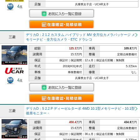
店舗
兵庫県太子店・UCAR太子
4
点
デリカD：2 1.2 カスタム ハイブリッド MV 全方位カメラパッケージ メ
三菱
モリーナビ・全方位カメラ・ETC ドラレコ
総額
車両
125.3
万円
109.8
万円
諸費用
整備
15.5万円
定期点検整備付
保証
保証付｜保証期間：12ヵ月｜保証走行距離：無制限
年式
走行
2019(H31)年式
5.3万km
車検
修復
車検整備付
なし
店舗
兵庫県太子店・UCAR太子
4
点
デリカD：5 2.2 P ディーゼルターボ 4WD 10.1型メモリーナビ・10.1型
三菱
後席モニター・
総額
車両
450.4
万円
434.8
万円
諸費用
整備
15.6万円
定期点検整備付
保証
保証付｜保証期間：36ヵ月｜保証走行距離：無制限
年式
走行