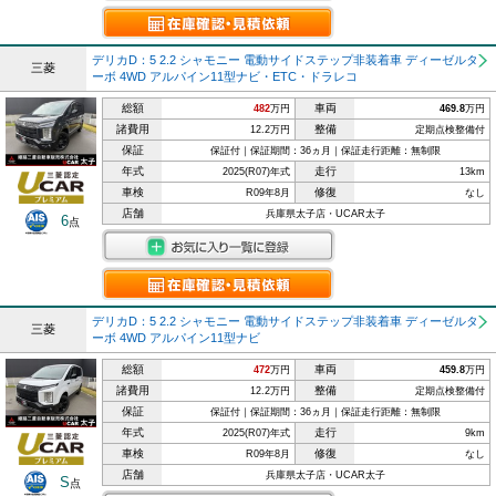
デリカD：5 2.2 シャモニー 電動サイドステップ非装着車 ディーゼルタ
三菱
ーボ 4WD アルパイン11型ナビ・ETC・ドラレコ
総額
車両
482
万円
469.8
万円
諸費用
整備
12.2万円
定期点検整備付
保証
保証付｜保証期間：36ヵ月｜保証走行距離：無制限
年式
走行
2025(R07)年式
13km
車検
修復
R09年8月
なし
店舗
兵庫県太子店・UCAR太子
6
点
デリカD：5 2.2 シャモニー 電動サイドステップ非装着車 ディーゼルタ
三菱
ーボ 4WD アルパイン11型ナビ
総額
車両
472
万円
459.8
万円
諸費用
整備
12.2万円
定期点検整備付
保証
保証付｜保証期間：36ヵ月｜保証走行距離：無制限
年式
走行
2025(R07)年式
9km
車検
修復
R09年8月
なし
店舗
兵庫県太子店・UCAR太子
S
点