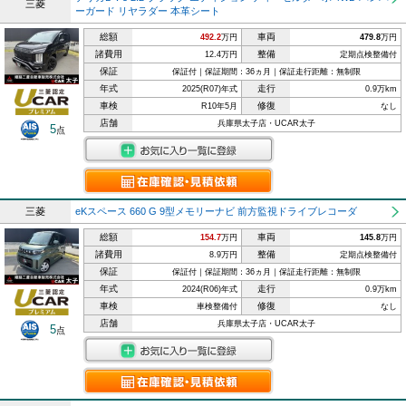
三菱
ーガード リヤラダー 本革シート
総額
車両
492.2
万円
479.8
万円
諸費用
整備
12.4万円
定期点検整備付
保証
保証付｜保証期間：36ヵ月｜保証走行距離：無制限
年式
走行
2025(R07)年式
0.9万km
車検
修復
R10年5月
なし
店舗
兵庫県太子店・UCAR太子
5
点
三菱
eKスペース 660 G 9型メモリーナビ 前方監視ドライブレコーダ
総額
車両
154.7
万円
145.8
万円
諸費用
整備
8.9万円
定期点検整備付
保証
保証付｜保証期間：36ヵ月｜保証走行距離：無制限
年式
走行
2024(R06)年式
0.9万km
車検
修復
車検整備付
なし
店舗
兵庫県太子店・UCAR太子
5
点