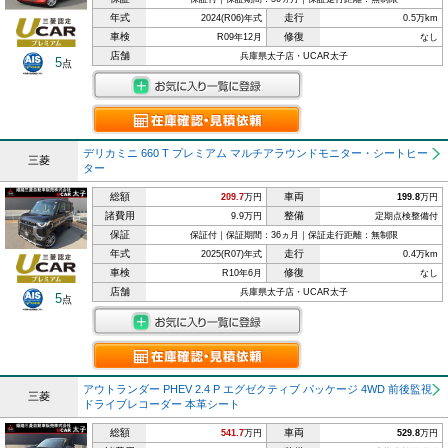
年式
走行
2024(R06)年式
0.5万km
車検
修復
R09年12月
なし
店舗
兵庫県太子店・UCAR太子
5
点
デリカミニ 660 T プレミアム マルチアラウンドモニター・シートヒー
三菱
ター
総額
車両
209.7
万円
199.8
万円
諸費用
整備
9.9万円
定期点検整備付
保証
保証付｜保証期間：36ヵ月｜保証走行距離：無制限
年式
走行
2025(R07)年式
0.4万km
車検
修復
R10年6月
なし
店舗
兵庫県太子店・UCAR太子
5
点
アウトランダー PHEV 2.4 P エグゼクティブ パッケージ 4WD 前後監視
三菱
ドライブレコーダー 本革シート
総額
車両
541.7
万円
529.8
万円