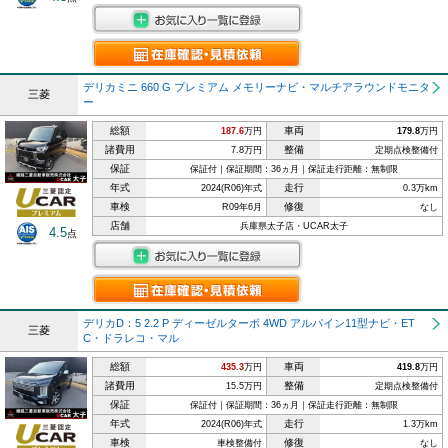
デリカミニ 660 G プレミアム メモリーナビ・マルチアラウンドモニタ
三菱
ー
総額
車両
187.6
万円
179.8
万円
諸費用
整備
7.8万円
定期点検整備付
保証
保証付｜保証期間：36ヵ月｜保証走行距離：無制限
年式
走行
2024(R06)年式
0.3万km
車検
修復
R09年6月
なし
店舗
兵庫県太子店・UCAR太子
4.5
点
デリカD：5 2.2 P ディーゼルターボ 4WD アルパイン11型ナビ・ET
三菱
C・ドラレコ・マル
総額
車両
435.3
万円
419.8
万円
諸費用
整備
15.5万円
定期点検整備付
保証
保証付｜保証期間：36ヵ月｜保証走行距離：無制限
年式
走行
2024(R06)年式
1.3万km
車検
修復
車検整備付
なし