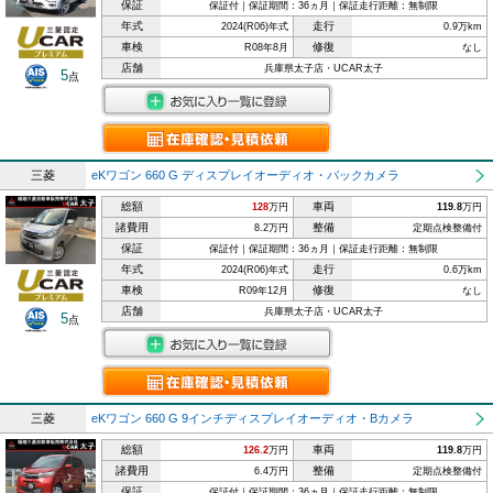
保証
保証付｜保証期間：36ヵ月｜保証走行距離：無制限
年式
走行
2024(R06)年式
0.9万km
車検
修復
R08年8月
なし
店舗
兵庫県太子店・UCAR太子
5
点
三菱
eKワゴン 660 G ディスプレイオーディオ・バックカメラ
総額
車両
128
万円
119.8
万円
諸費用
整備
8.2万円
定期点検整備付
保証
保証付｜保証期間：36ヵ月｜保証走行距離：無制限
年式
走行
2024(R06)年式
0.6万km
車検
修復
R09年12月
なし
店舗
兵庫県太子店・UCAR太子
5
点
三菱
eKワゴン 660 G 9インチディスプレイオーディオ・Bカメラ
総額
車両
126.2
万円
119.8
万円
諸費用
整備
6.4万円
定期点検整備付
保証
保証付｜保証期間：36ヵ月｜保証走行距離：無制限