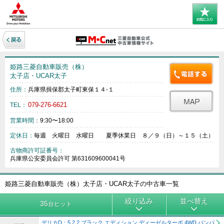
姫路三菱自動車販売（株）
太子店・UCAR太子
住所：
兵庫県揖保郡太子町東保１４‐１
079-276-6621
TEL：
営業時間：
9:30〜18:00
定休日：
毎週 火曜日 水曜日 夏季休業日 ８／９（日）～１５（土）
古物商許可証番号：
兵庫県公安委員会許可 第631609600041号
姫路三菱自動車販売（株）太子店・UCAR太子の中古車一覧
絞り込み
並べ替え
35
台ヒット
デリカD：5 2.2 ブラック エディション ディーゼルターボ 4WD バンパ