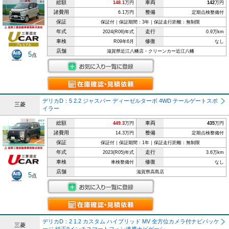
総額
車両
148.1
万円
142
万円
諸費用
整備
6.1万円
定期点検整備付
保証
保証付｜保証期間：3年｜保証走行距離：無制限
年式
走行
2024(R06)年式
0.9万km
車検
修復
R09年6月
なし
店舗
滋賀県近江八幡店・クリーンカー近江八幡
5
点
デリカD：5 2.2 ジャスパー ディーゼルターボ 4WD テールゲートスポ
三菱
イラー
総額
車両
449.3
万円
435
万円
諸費用
整備
14.3万円
定期点検整備付
保証
保証付｜保証期間：1年｜保証走行距離：無制限
年式
走行
2023(R05)年式
3.6万km
車検
修復
車検整備付
なし
店舗
滋賀県高島店
5
点
デリカD：2 1.2 カスタム ハイブリッド MV 全方位カメラ付ナビパッケ
三菱