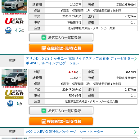
諸費用
整備
14.3万円
定期点検整備付
保証
保証付｜保証期間：1年｜保証走行距離：無制限
年式
走行
2021(R03)年式
4.3万km
車検
修復
車検整備付
なし
店舗
滋賀県本社栗東店・クリーンカー栗東
4.5
点
デリカD：5 2.2 シャモニー 電動サイドステップ装着車 ディーゼルター
三菱
ボ 4WD アルパインナビゲーション
総額
車両
475.5
万円
465
万円
諸費用
整備
10.5万円
定期点検整備付
保証
保証付｜保証期間：3年｜保証走行距離：無制限
年式
走行
2024(R06)年式
2.3万km
車検
修復
R09年9月
なし
店舗
滋賀県近江八幡店・クリーンカー近江八幡
5
点
三菱
eKクロスEV G 寒冷地パッケージ シートヒーター