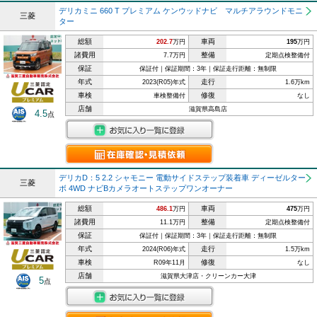
デリカミニ 660 T プレミアム ケンウッドナビ マルチアラウンドモニ
三菱
ター
総額
車両
202.7
万円
195
万円
諸費用
整備
7.7万円
定期点検整備付
保証
保証付｜保証期間：3年｜保証走行距離：無制限
年式
走行
2023(R05)年式
1.6万km
車検
修復
車検整備付
なし
店舗
滋賀県高島店
4.5
点
デリカD：5 2.2 シャモニー 電動サイドステップ装着車 ディーゼルター
三菱
ボ 4WD ナビBカメラオートステップワンオーナー
総額
車両
486.1
万円
475
万円
諸費用
整備
11.1万円
定期点検整備付
保証
保証付｜保証期間：3年｜保証走行距離：無制限
年式
走行
2024(R06)年式
1.5万km
車検
修復
R09年11月
なし
店舗
滋賀県大津店・クリーンカー大津
5
点