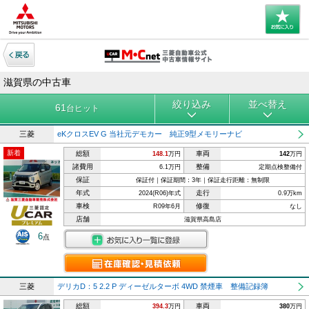
滋賀県の中古車
絞り込み
並べ替え
61
台ヒット
三菱
eKクロスEV G 当社元デモカー 純正9型メモリーナビ
新着
総額
車両
148.1
万円
142
万円
諸費用
整備
6.1万円
定期点検整備付
保証
保証付｜保証期間：3年｜保証走行距離：無制限
年式
走行
2024(R06)年式
0.9万km
車検
修復
R09年6月
なし
店舗
滋賀県高島店
6
点
三菱
デリカD：5 2.2 P ディーゼルターボ 4WD 禁煙車 整備記録簿
総額
車両
394.3
万円
380
万円