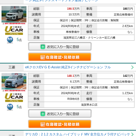
ージ 純正9インチスマートフォン連携ナビゲーシ
総額
車両
190.5
万円
180
万円
諸費用
整備
10.5万円
定期点検整備付
保証
保証付｜保証期間：3年｜保証走行距離：無制限
年式
走行
2024(R06)年式
2.8万km
車検
修復
車検整備付
なし
店舗
滋賀県近江八幡店・クリーンカー近江八幡
5
点
三菱
eKクロスEV G E-Assist 純正9インチナビゲーション フル
総額
車両
148.1
万円
142
万円
諸費用
整備
6.1万円
定期点検整備付
保証
保証付｜保証期間：3年｜保証走行距離：無制限
年式
走行
2024(R06)年式
1.2万km
車検
修復
R09年6月
なし
店舗
滋賀県水口店
5
点
デリカD：2 1.2 カスタム ハイブリッド MV 全方位カメラ付ナビパッケ