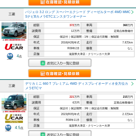
パジェロ 3.2 ロング スーパーエクシード ディーゼルターボ 4WD MMC
三菱
SナビBカメラETCエンスタワンオーナー
総額
車両
372
万円
360
万円
諸費用
整備
12万円
定期点検整備付
保証
保証付｜保証期間：1年｜保証走行距離：無制限
年式
走行
2016(H28)年式
7.8万km
車検
修復
R09年2月
なし
店舗
滋賀県大津店・クリーンカー大津
4
点
デリカミニ 660 T プレミアム 4WD ディスプレイオーディオ全方位カ
三菱
メラETCマ
総額
車両
221
万円
215
万円
諸費用
整備
6万円
定期点検整備付
保証
保証付｜保証期間：3年｜保証走行距離：無制限
年式
走行
2023(R05)年式
2.3万km
車検
修復
R08年11月
なし
店舗
滋賀県大津店・クリーンカー大津
4.5
点