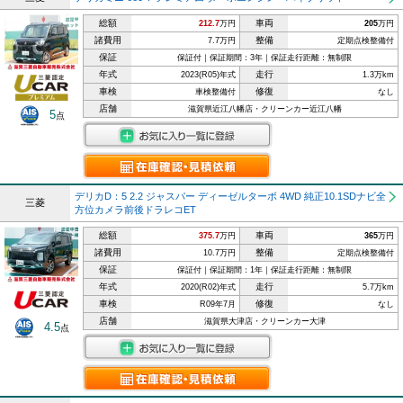
総額
車両
212.7
万円
205
万円
諸費用
整備
7.7万円
定期点検整備付
保証
保証付｜保証期間：3年｜保証走行距離：無制限
年式
走行
2023(R05)年式
1.3万km
車検
修復
車検整備付
なし
店舗
滋賀県近江八幡店・クリーンカー近江八幡
5
点
デリカD：5 2.2 ジャスパー ディーゼルターボ 4WD 純正10.1SDナビ全
三菱
方位カメラ前後ドラレコET
総額
車両
375.7
万円
365
万円
諸費用
整備
10.7万円
定期点検整備付
保証
保証付｜保証期間：1年｜保証走行距離：無制限
年式
走行
2020(R02)年式
5.7万km
車検
修復
R09年7月
なし
店舗
滋賀県大津店・クリーンカー大津
4.5
点