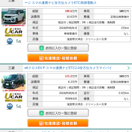
三菱
ージ スマホ連携ナビ全方位カメラETC両側電動ス
総額
車両
195.6
万円
185
万円
諸費用
整備
10.6万円
定期点検整備付
保証
保証付｜保証期間：3年｜保証走行距離：無制限
年式
走行
2024(R06)年式
2万km
車検
修復
車検整備付
なし
店舗
滋賀県大津店・クリーンカー大津
5
点
三菱
eKクロスEV P スマホ連携ナビETC2.0全方位カメラマイパイ
総額
車両
171.2
万円
165
万円
諸費用
整備
6.2万円
定期点検整備付
保証
保証付｜保証期間：3年｜保証走行距離：無制限
年式
走行
2024(R06)年式
0.9万km
車検
修復
R09年6月
なし
店舗
滋賀県大津店・クリーンカー大津
5
点