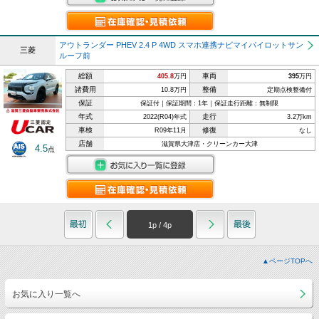
アウトランダー PHEV 2.4 P 4WD スマホ連携ナビマイパイロットサン
三菱
ルーフ前
総額
車両
405.8
万円
395
万円
諸費用
整備
10.8万円
定期点検整備付
保証
保証付｜保証期間：1年｜保証走行距離：無制限
年式
走行
2022(R04)年式
3.2万km
車検
修復
R09年11月
なし
店舗
滋賀県大津店・クリーンカー大津
4.5
点
1
p /
4
p
▲ページTOPへ
お気に入り一覧へ