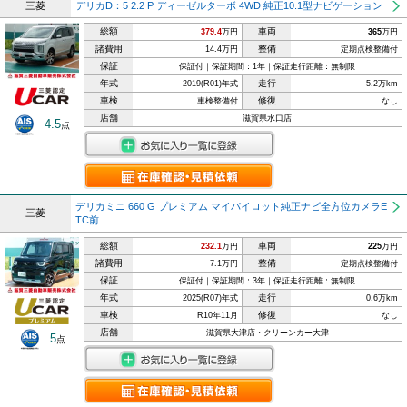
三菱
デリカD：5 2.2 P ディーゼルターボ 4WD 純正10.1型ナビゲーション
総額
車両
379.4
万円
365
万円
諸費用
整備
14.4万円
定期点検整備付
保証
保証付｜保証期間：1年｜保証走行距離：無制限
年式
走行
2019(R01)年式
5.2万km
車検
修復
車検整備付
なし
店舗
滋賀県水口店
4.5
点
デリカミニ 660 G プレミアム マイパイロット純正ナビ全方位カメラE
三菱
TC前
総額
車両
232.1
万円
225
万円
諸費用
整備
7.1万円
定期点検整備付
保証
保証付｜保証期間：3年｜保証走行距離：無制限
年式
走行
2025(R07)年式
0.6万km
車検
修復
R10年11月
なし
店舗
滋賀県大津店・クリーンカー大津
5
点