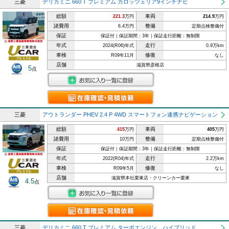
三菱
デリカミニ 660 T プレミアム カロッツェリア9インチナビ
総額
車両
221.3
万円
214.9
万円
諸費用
整備
6.4万円
定期点検整備付
保証
保証付｜保証期間：3年｜保証走行距離：無制限
年式
走行
2024(R06)年式
0.9万km
車検
修復
R09年11月
なし
店舗
滋賀県彦根店
5
点
三菱
アウトランダー PHEV 2.4 P 4WD スマートフォン連携ナビゲーション
総額
車両
415
万円
405
万円
諸費用
整備
10万円
定期点検整備付
保証
保証付｜保証期間：3年｜保証走行距離：無制限
年式
走行
2022(R04)年式
2.2万km
車検
修復
R09年5月
なし
店舗
滋賀県本社栗東店・クリーンカー栗東
4.5
点
三菱
デリカミニ 660 T プレミアム ターボエンジン ハイブリッド