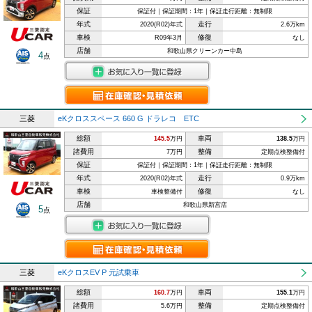
保証
保証付｜保証期間：1年｜保証走行距離：無制限
年式
走行
2020(R02)年式
2.6万km
車検
修復
R09年3月
なし
店舗
和歌山県クリーンカー中島
4
点
三菱
eKクロススペース 660 G ドラレコ ETC
総額
車両
145.5
万円
138.5
万円
諸費用
整備
7万円
定期点検整備付
保証
保証付｜保証期間：1年｜保証走行距離：無制限
年式
走行
2020(R02)年式
0.9万km
車検
修復
車検整備付
なし
店舗
和歌山県新宮店
5
点
三菱
eKクロスEV P 元試乗車
総額
車両
160.7
万円
155.1
万円
諸費用
整備
5.6万円
定期点検整備付