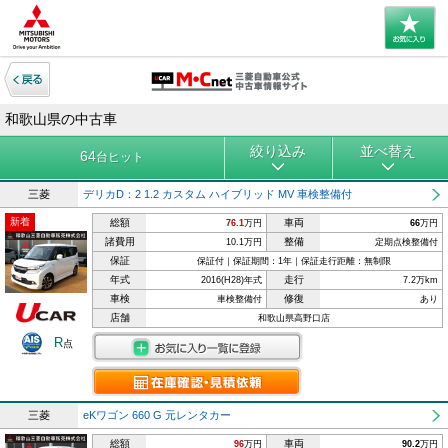
和歌山県の中古車
絞り込み
並べ替え
64
台ヒット
三菱
デリカD：2 1.2 カスタム ハイブリッド MV 車検整備付
新着
総額
車両
76.1
万円
66
万円
諸費用
整備
10.1万円
定期点検整備付
保証
保証付｜保証期間：1年｜保証走行距離：無制限
年式
走行
2016(H28)年式
7.2万km
車検
修復
車検整備付
あり
店舗
和歌山県高野口店
R
点
三菱
eKワゴン 660 G 元レンタカー
総額
車両
96
万円
90.2
万円