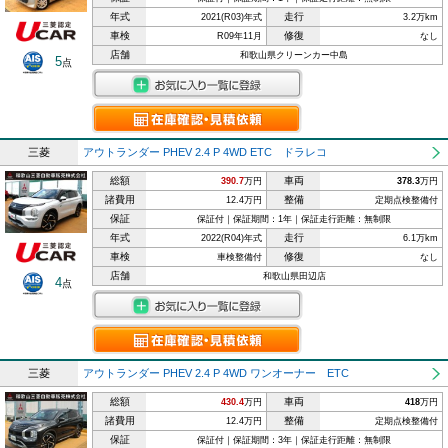
年式
走行
2021(R03)年式
3.2万km
車検
修復
R09年11月
なし
店舗
和歌山県クリーンカー中島
5
点
三菱
アウトランダー PHEV 2.4 P 4WD ETC ドラレコ
総額
車両
390.7
万円
378.3
万円
諸費用
整備
12.4万円
定期点検整備付
保証
保証付｜保証期間：1年｜保証走行距離：無制限
年式
走行
2022(R04)年式
6.1万km
車検
修復
車検整備付
なし
店舗
和歌山県田辺店
4
点
三菱
アウトランダー PHEV 2.4 P 4WD ワンオーナー ETC
総額
車両
430.4
万円
418
万円
諸費用
整備
12.4万円
定期点検整備付
保証
保証付｜保証期間：3年｜保証走行距離：無制限