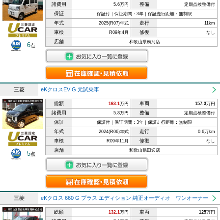
諸費用
整備
5.6万円
定期点検整備付
保証
保証付｜保証期間：3年｜保証走行距離：無制限
年式
走行
2025(R07)年式
11km
車検
修復
R09年4月
なし
店舗
和歌山県粉河店
6
点
三菱
eKクロスEV G 元試乗車
総額
車両
163.1
万円
157.3
万円
諸費用
整備
5.8万円
定期点検整備付
保証
保証付｜保証期間：3年｜保証走行距離：無制限
年式
走行
2024(R06)年式
0.6万km
車検
修復
R09年11月
なし
店舗
和歌山県田辺店
5
点
三菱
eKクロス 660 G プラス エディション 純正オーディオ ワンオーナー
総額
車両
132.1
万円
125
万円