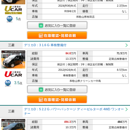
保証
保証付｜保証期間：3年｜保証走行距離：無制限
年式
走行
2024(R06)年式
2.3万km
車検
修復
R09年2月
なし
店舗
和歌山県有田店
5
点
三菱
デリカD：3 1.6 G 車検整備付
総額
車両
84.8
万円
71.5
万円
諸費用
整備
13.3万円
定期点検整備付
保証
保証付｜保証期間：1年｜保証走行距離：無制限
年式
走行
2012(H24)年式
8.5万km
車検
修復
車検整備付
なし
店舗
和歌山県クリーンカー中島
3.5
点
デリカD：5 2.2 G パワーパッケージ ディーゼルターボ 4WD ワンオー
三菱
ナー
総額
車両
494.3
万円
484
万円
諸費用
整備
10.3万円
定期点検整備付