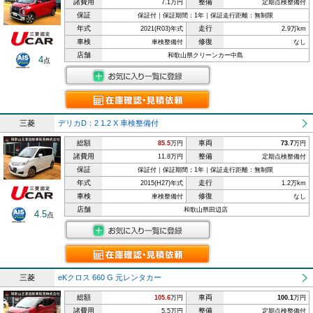
諸費用
整備
7.1万円
定期点検整備付
保証
保証付｜保証期間：1年｜保証走行距離：無制限
年式
走行
2021(R03)年式
2.9万km
車検
修復
車検整備付
なし
店舗
和歌山県クリーンカー中島
4
点
三菱
デリカD：2 1.2 X 車検整備付
総額
車両
85.5
万円
73.7
万円
諸費用
整備
11.8万円
定期点検整備付
保証
保証付｜保証期間：1年｜保証走行距離：無制限
年式
走行
2015(H27)年式
1.2万km
車検
修復
車検整備付
なし
店舗
和歌山県田辺店
4.5
点
三菱
eKクロス 660 G 元レンタカー
総額
車両
105.6
万円
100.1
万円
諸費用
整備
5.5万円
定期点検整備付