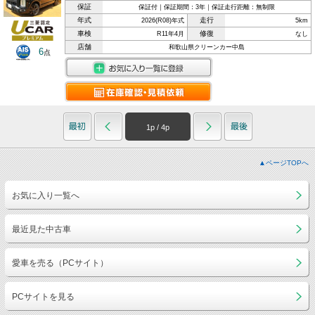
保証
保証付｜保証期間：3年｜保証走行距離：無制限
年式
走行
2026(R08)年式
5km
車検
修復
R11年4月
なし
店舗
和歌山県クリーンカー中島
6
点
1
p /
4
p
▲ページTOPへ
お気に入り一覧へ
最近見た中古車
愛車を売る（PCサイト）
PCサイトを見る