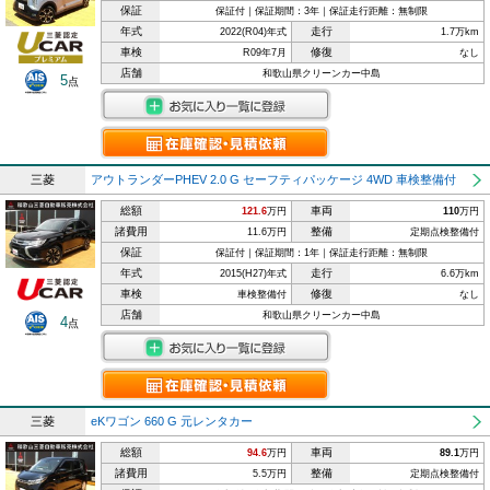
保証
保証付｜保証期間：3年｜保証走行距離：無制限
年式
走行
2022(R04)年式
1.7万km
車検
修復
R09年7月
なし
店舗
和歌山県クリーンカー中島
5
点
三菱
アウトランダーPHEV 2.0 G セーフティパッケージ 4WD 車検整備付
総額
車両
121.6
万円
110
万円
諸費用
整備
11.6万円
定期点検整備付
保証
保証付｜保証期間：1年｜保証走行距離：無制限
年式
走行
2015(H27)年式
6.6万km
車検
修復
車検整備付
なし
店舗
和歌山県クリーンカー中島
4
点
三菱
eKワゴン 660 G 元レンタカー
総額
車両
94.6
万円
89.1
万円
諸費用
整備
5.5万円
定期点検整備付