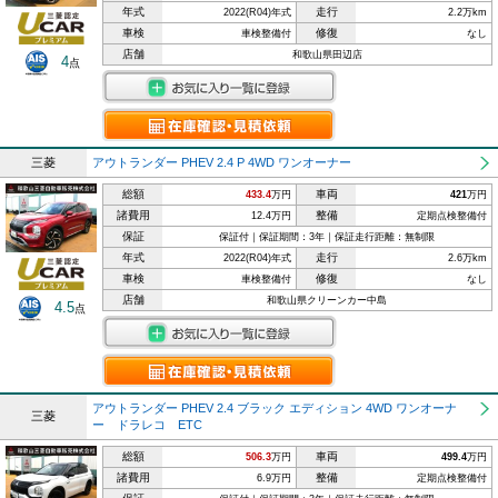
年式
走行
2022(R04)年式
2.2万km
車検
修復
車検整備付
なし
店舗
和歌山県田辺店
4
点
三菱
アウトランダー PHEV 2.4 P 4WD ワンオーナー
総額
車両
433.4
万円
421
万円
諸費用
整備
12.4万円
定期点検整備付
保証
保証付｜保証期間：3年｜保証走行距離：無制限
年式
走行
2022(R04)年式
2.6万km
車検
修復
車検整備付
なし
店舗
和歌山県クリーンカー中島
4.5
点
アウトランダー PHEV 2.4 ブラック エディション 4WD ワンオーナ
三菱
ー ドラレコ ETC
総額
車両
506.3
万円
499.4
万円
諸費用
整備
6.9万円
定期点検整備付