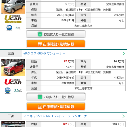
諸費用
整備
5.8万円
定期点検整備付
保証
保証付｜保証期間：3年｜保証走行距離：無制限
年式
走行
2021(R03)年式
2.9万km
車検
修復
R09年11月
なし
店舗
和歌山県新宮店
5
点
三菱
eKクロス 660 G ワンオーナー
総額
車両
87.6
万円
80.3
万円
諸費用
整備
7.3万円
定期点検整備付
保証
保証付｜保証期間：1年｜保証走行距離：無制限
年式
走行
2019(R01)年式
4.8万km
車検
修復
車検整備付
なし
店舗
和歌山県新宮店
3.5
点
三菱
ミニキャブバン 660 E ハイルーフ ワンオーナー
総額
車両
122.2
万円
116.6
万円