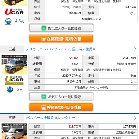
保証
保証付｜保証期間：1年｜保証走行距離：無制限
年式
走行
2020(R02)年式
3.4万km
車検
修復
R09年3月
なし
店舗
和歌山県田辺店
4.5
点
三菱
デリカミニ 660 G プレミアム 届出済未使用車
総額
車両
229.8
万円
223.3
万円
諸費用
整備
6.5万円
定期点検整備付
保証
保証付｜保証期間：3年｜保証走行距離：無制限
年式
走行
2025(R07)年式
4km
車検
修復
R10年12月
なし
店舗
和歌山県クリーンカー中島
S
点
三菱
eKスペース 660 G 元レンタカー
総額
車両
113.7
万円
107.8
万円
諸費用
整備
5.9万円
定期点検整備付
保証
保証付｜保証期間：1年｜保証走行距離：無制限