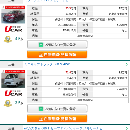
三菱
ミラージュ 1.2 G メモリーナビ
総額
車両
93.5
万円
82
万円
諸費用
整備
11.5万円
定期点検整備付
保証
保証付｜保証期間：12ヵ月｜保証走行距離：無制限
年式
走行
2019(R01)年式
5.2万km
車検
修復
R09年12月
なし
店舗
島根県出雲店
4.5
点
三菱
ミニキャブトラック 660 M 4WD
総額
車両
71.4
万円
62
万円
諸費用
整備
9.4万円
定期点検整備付
保証
保証付｜保証期間：12ヵ月｜保証走行距離：無制限
年式
走行
2018(H30)年式
7.4万km
車検
修復
車検整備付
なし
店舗
島根県出雲店
3.5
点
三菱
eKカスタム 660 T セーフティパッケージ メモリーナビ