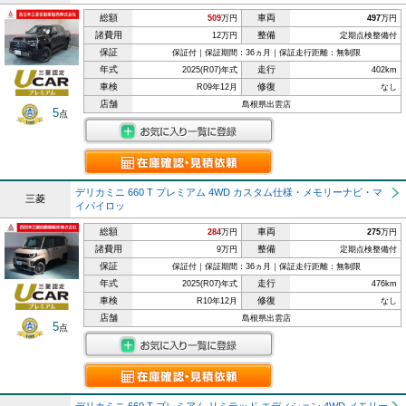
総額
車両
509
万円
497
万円
諸費用
整備
12万円
定期点検整備付
保証
保証付｜保証期間：36ヵ月｜保証走行距離：無制限
年式
走行
2025(R07)年式
402km
車検
修復
R09年12月
なし
店舗
島根県出雲店
5
点
デリカミニ 660 T プレミアム 4WD カスタム仕様・メモリーナビ・マ
三菱
イパイロッ
総額
車両
284
万円
275
万円
諸費用
整備
9万円
定期点検整備付
保証
保証付｜保証期間：36ヵ月｜保証走行距離：無制限
年式
走行
2025(R07)年式
476km
車検
修復
R10年12月
なし
店舗
島根県出雲店
5
点