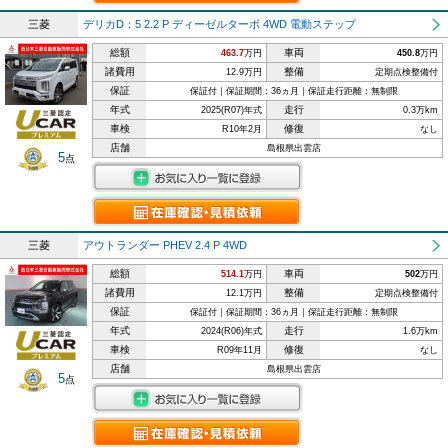
三菱
デリカD：5 2.2 P ディーゼルターボ 4WD 電動ステップ
総額
車両
463.7
万円
450.8
万円
諸費用
整備
12.9万円
定期点検整備付
保証
保証付｜保証期間：36ヵ月｜保証走行距離：無制限
年式
走行
2025(R07)年式
0.3万km
車検
修復
R10年2月
なし
店舗
島根県出雲店
5
点
三菱
アウトランダー PHEV 2.4 P 4WD
総額
車両
514.1
万円
502
万円
諸費用
整備
12.1万円
定期点検整備付
保証
保証付｜保証期間：36ヵ月｜保証走行距離：無制限
年式
走行
2024(R06)年式
1.6万km
車検
修復
R09年11月
なし
店舗
島根県出雲店
5
点