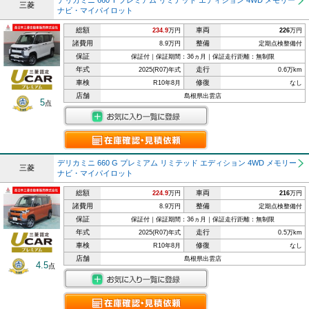
デリカミニ 660 T プレミアム リミテッド エディション 4WD メモリー
三菱
ナビ・マイパイロット
総額
車両
234.9
万円
226
万円
諸費用
整備
8.9万円
定期点検整備付
保証
保証付｜保証期間：36ヵ月｜保証走行距離：無制限
年式
走行
2025(R07)年式
0.6万km
車検
修復
R10年8月
なし
店舗
島根県出雲店
5
点
デリカミニ 660 G プレミアム リミテッド エディション 4WD メモリー
三菱
ナビ・マイパイロット
総額
車両
224.9
万円
216
万円
諸費用
整備
8.9万円
定期点検整備付
保証
保証付｜保証期間：36ヵ月｜保証走行距離：無制限
年式
走行
2025(R07)年式
0.5万km
車検
修復
R10年8月
なし
店舗
島根県出雲店
4.5
点