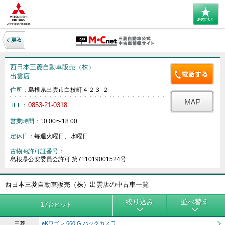
西日本三菱自動車販売（株）
出雲店
住所：
島根県出雲市白枝町４２３‐２
0853-21-0318
TEL：
営業時間：
10:00〜18:00
定休日：
毎週火曜日、水曜日
古物商許可証番号：
島根県公安委員会許可 第711019001524号
西日本三菱自動車販売（株）出雲店の中古車一覧
絞り込み
並べ替え
17
台ヒット
三菱
eKワゴン 660 G バックカメラ