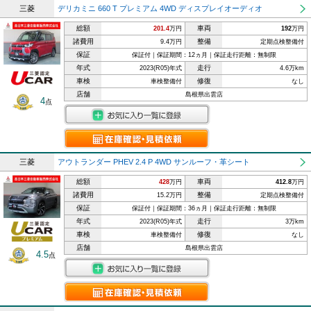
三菱
デリカミニ 660 T プレミアム 4WD ディスプレイオーディオ
総額
車両
201.4
万円
192
万円
諸費用
整備
9.4万円
定期点検整備付
保証
保証付｜保証期間：12ヵ月｜保証走行距離：無制限
年式
走行
2023(R05)年式
4.6万km
車検
修復
車検整備付
なし
店舗
島根県出雲店
4
点
三菱
アウトランダー PHEV 2.4 P 4WD サンルーフ・革シート
総額
車両
428
万円
412.8
万円
諸費用
整備
15.2万円
定期点検整備付
保証
保証付｜保証期間：36ヵ月｜保証走行距離：無制限
年式
走行
2023(R05)年式
3万km
車検
修復
車検整備付
なし
店舗
島根県出雲店
4.5
点