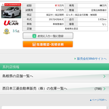
総額
車両
97.5
万円
88
万円
諸費用
整備
9.5万円
定期点検整備付
保証
保証付｜保証期間：12ヵ月｜保証走行距離：無制限
年式
走行
2017(H29)年式
3.9万km
車検
修復
車検整備付
なし
店舗
島根県出雲店
3.5
点
販売会社Webサイトへ
系列店情報
島根県の店舗一覧へ
西日本三菱自動車販売（株）の在庫一覧へ
(798)
▲ページTOPへ