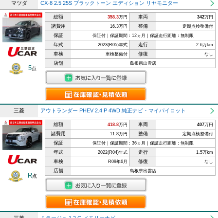
マツダ
CX-8 2.5 25S ブラックトーン エディション リヤモニター
総額
車両
358.3
万円
342
万円
諸費用
整備
16.3万円
定期点検整備付
保証
保証付｜保証期間：12ヵ月｜保証走行距離：無制限
年式
走行
2023(R05)年式
2.6万km
車検
修復
車検整備付
なし
店舗
島根県出雲店
5
点
三菱
アウトランダー PHEV 2.4 P 4WD 純正ナビ・マイパイロット
総額
車両
418.8
万円
407
万円
諸費用
整備
11.8万円
定期点検整備付
保証
保証付｜保証期間：36ヵ月｜保証走行距離：無制限
年式
走行
2022(R04)年式
1.5万km
車検
修復
R09年6月
なし
店舗
島根県出雲店
R
点