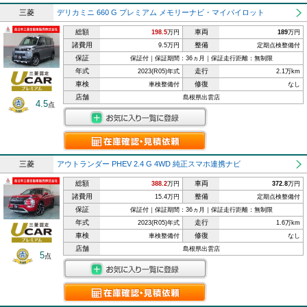
三菱
デリカミニ 660 G プレミアム メモリーナビ・マイパイロット
総額
車両
198.5
万円
189
万円
諸費用
整備
9.5万円
定期点検整備付
保証
保証付｜保証期間：36ヵ月｜保証走行距離：無制限
年式
走行
2023(R05)年式
2.1万km
車検
修復
車検整備付
なし
店舗
島根県出雲店
4.5
点
三菱
アウトランダー PHEV 2.4 G 4WD 純正スマホ連携ナビ
総額
車両
388.2
万円
372.8
万円
諸費用
整備
15.4万円
定期点検整備付
保証
保証付｜保証期間：36ヵ月｜保証走行距離：無制限
年式
走行
2023(R05)年式
1.6万km
車検
修復
車検整備付
なし
店舗
島根県出雲店
5
点