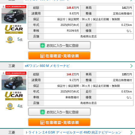
総額
車両
149.8
万円
141
万円
諸費用
整備
8.8万円
定期点検整備付
保証
保証付｜保証期間：36ヵ月｜保証走行距離：無制限
年式
走行
2025(R07)年式
0.2万km
車検
修復
R10年9月
なし
店舗
島根県出雲店
5
点
三菱
eKワゴン 660 M メモリーナビ
総額
車両
144.2
万円
135
万円
諸費用
整備
9.2万円
定期点検整備付
保証
保証付｜保証期間：36ヵ月｜保証走行距離：無制限
年式
走行
2025(R07)年式
0.9万km
車検
修復
車検整備付
なし
店舗
島根県出雲店
4
点
三菱
トライトン 2.4 GSR ディーゼルターボ 4WD 純正ナビゲーション