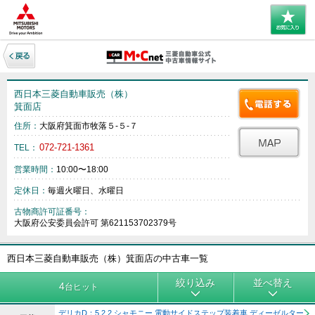
西日本三菱自動車販売（株）
箕面店
住所：
大阪府箕面市牧落５‐５‐７
072-721-1361
TEL：
営業時間：
10:00〜18:00
定休日：
毎週火曜日、水曜日
古物商許可証番号：
大阪府公安委員会許可 第621153702379号
西日本三菱自動車販売（株）箕面店の中古車一覧
絞り込み
並べ替え
4
台ヒット
デリカD：5 2.2 シャモニー 電動サイドステップ装着車 ディーゼルター