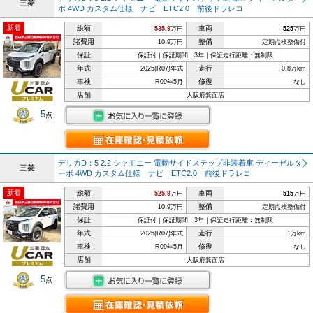
三菱
ボ 4WD カスタム仕様 ナビ ETC2.0 前後ドラレコ
新着
総額
車両
535.9
万円
525
万円
諸費用
整備
10.9万円
定期点検整備付
保証
保証付｜保証期間：3年｜保証走行距離：無制限
年式
走行
2025(R07)年式
0.8万km
車検
修復
R09年5月
なし
店舗
大阪府箕面店
5
点
デリカD：5 2.2 シャモニー 電動サイドステップ非装着車 ディーゼルタ
三菱
ーボ 4WD カスタム仕様 ナビ ETC2.0 前後ドラレコ
新着
総額
車両
525.9
万円
515
万円
諸費用
整備
10.9万円
定期点検整備付
保証
保証付｜保証期間：3年｜保証走行距離：無制限
年式
走行
2025(R07)年式
1万km
車検
修復
R09年5月
なし
店舗
大阪府箕面店
5
点