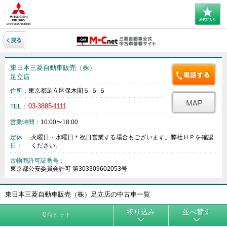
東日本三菱自動車販売（株）
足立店
住所：
東京都足立区保木間５‐５‐５
03-3885-1111
TEL：
営業時間：
10:00〜18:00
定休
火曜日・水曜日＊祝日営業する場合もございます。弊社ＨＰを確認
日：
ください。
古物商許可証番号：
東京都公安委員会許可 第303309602053号
東日本三菱自動車販売（株）足立店の中古車一覧
絞り込み
並べ替え
0
台ヒット